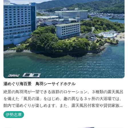
湯めぐり海百景 鳥羽シーサイドホテル
絶景の鳥羽湾が一望できる抜群のロケーション。３種類の露天風呂
を備えた「風見の湯」をはじめ、趣の異なる３ヶ所の大浴場では、
館内で湯めぐりが楽しめます。また、露天風呂付客室や貸切家族風
呂（有料）、足湯に湯上がり処などもございますので、湯浴みの一
伊勢志摩
日をお過ごしいただけます。 お料理についても、「詩季バイキン
グ」はオープンキッチンで出来立て料理を舌だけではなく目や耳で