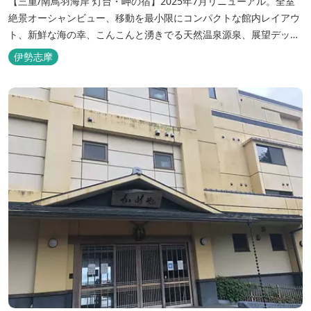
【三重/南鳥羽海岸 灯台・岬の宿】2025年7月リニューアル。全室
絶景オーシャンビュー、移動を最小限にコンパクトな館内レイアウ
ト、新鮮な海の幸、こんこんと湧きでる天然温泉源泉、展望デッ
キ〜いじか灯台テラス〜からの眺望が自慢のリトリートホテル。
伊勢志摩