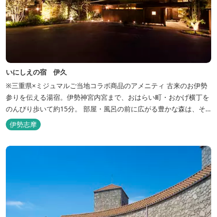
いにしえの宿 伊久
※三重県×ミジュマルご当地コラボ商品のアメニティ 古来のお伊勢
参りを伝える湯宿。伊勢神宮内宮まで、おはらい町・おかげ横丁を
のんびり歩いて約15分。 部屋・風呂の前に広がる豊かな森は、そ
のまま内宮の森へと連なっています。 お伊勢さんとつながってい
伊勢志摩
る・・そんな気持ちになる宿です。 館内には2つの大浴場と趣の異
なる３つの貸切露天風呂を楽しめます。