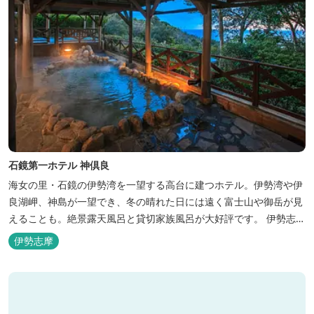
石鏡第一ホテル 神倶良
海女の里・石鏡の伊勢湾を一望する高台に建つホテル。伊勢湾や伊
良湖岬、神島が一望でき、冬の晴れた日には遠く富士山や御岳が見
えることも。絶景露天風呂と貸切家族風呂が大好評です。 伊勢志摩
の新鮮な海の幸をふんだんに使った味覚自慢の人情味あふれる温泉
伊勢志摩
宿です。