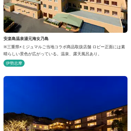
安楽島温泉湯元海女乃島
※三重県×ミジュマルご当地コラボ商品取扱店舗 ロビー正面には素
晴らしい景色が広がっている。温泉、露天風呂あり。
伊勢志摩