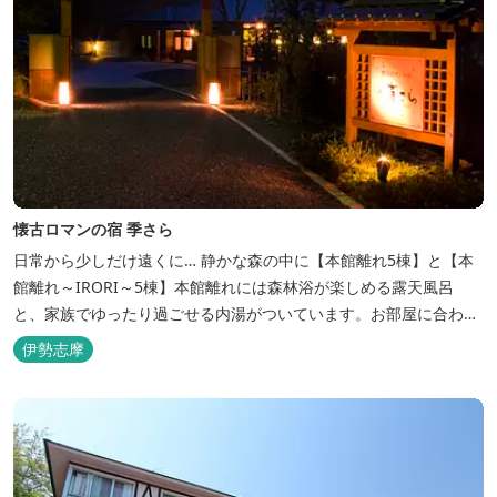
懐古ロマンの宿 季さら
日常から少しだけ遠くに… 静かな森の中に【本館離れ5棟】と【本
館離れ～IRORI～5棟】本館離れには森林浴が楽しめる露天風呂
と、家族でゆったり過ごせる内湯がついています。お部屋に合わせ
た様々なプランがございます。
伊勢志摩