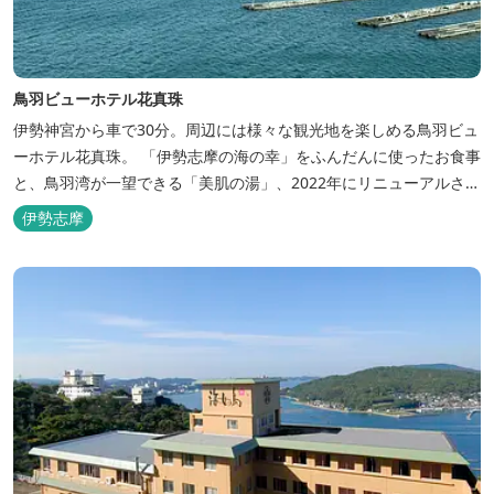
鳥羽ビューホテル花真珠
伊勢神宮から車で30分。周辺には様々な観光地を楽しめる鳥羽ビュ
ーホテル花真珠。 「伊勢志摩の海の幸」をふんだんに使ったお食事
と、鳥羽湾が一望できる「美肌の湯」、2022年にリニューアルされ
た客室で、五感から体と心を癒やします。 【お部屋】 近年リニュ
伊勢志摩
ーアルした過ごしやすいお部屋で、親子3世代で楽しめるお部屋に
なっております。 全室オーシャンビューで雄大な鳥羽湾を一望で
き、日頃の疲...