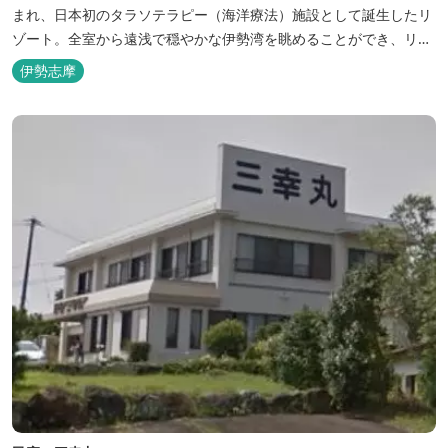
まれ、日本初のタラソテラピー（海洋療法）施設として誕生したリ
ゾート。全室から遠浅で穏やかな伊勢湾を眺めることができ、リラ
ックスした滞在をお楽しみいただけます。滞在中は、目の前の海か
伊勢志摩
らきれいな海水を引き込み、24時間以内に新鮮な状態で使用するタ
ラソテラピーや、季節の海の幸を楽しめるフレンチと日本料理が堪
能できます。