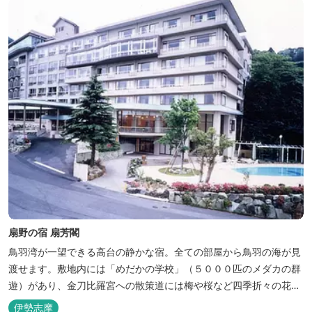
も楽しめます、また海の幸を...
扇野の宿 扇芳閣
鳥羽湾が一望できる高台の静かな宿。全ての部屋から鳥羽の海が見
渡せます。敷地内には「めだかの学校」（５０００匹のメダカの群
遊）があり、金刀比羅宮への散策道には梅や桜など四季折々の花が
咲き誇り、ここ扇野ならではの懐かしい風景と感動に出会うことが
伊勢志摩