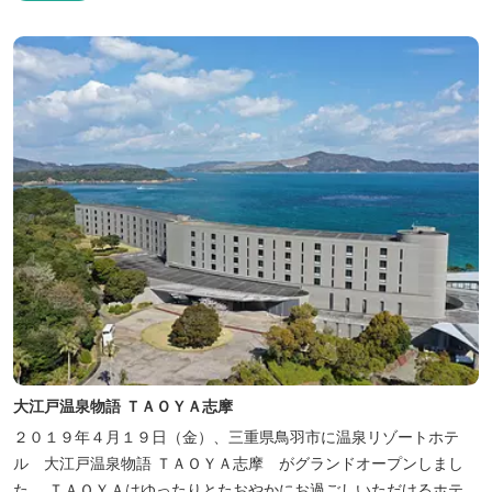
物「五右衛門蒸し」、鯛や伊勢海老の舟盛りに海鮮鍋も。
大江戸温泉物語 ＴＡＯＹＡ志摩
２０１９年４月１９日（金）、三重県鳥羽市に温泉リゾートホテ
ル 大江戸温泉物語 ＴＡＯＹＡ志摩 がグランドオープンしまし
た。 ＴＡＯＹＡはゆったりとたおやかにお過ごしいただけるホテル