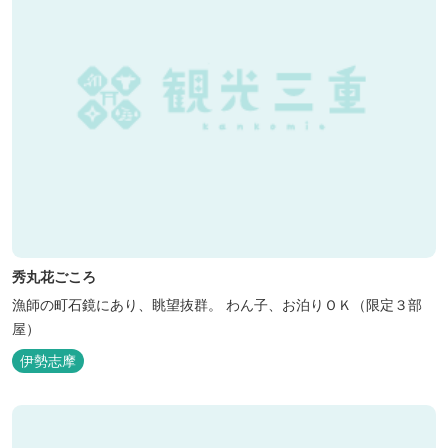
秀丸花ごころ
漁師の町石鏡にあり、眺望抜群。 わん子、お泊りＯＫ（限定３部
屋）
伊勢志摩