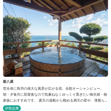
新八屋
窓全体に鳥羽の雄大な風景が広がる宿。全館オーシャンビュー。
朝・夕食共に部屋食なので気兼ねなくゆっくり寛ぎたい御夫婦・御
家族におすすめです。 露天の湯船から眺める満天の星や、薄紫ら染
まる朝の海は一見の価値有。夕食は旬の素材を大釜で蒸し上げる名
伊勢志摩