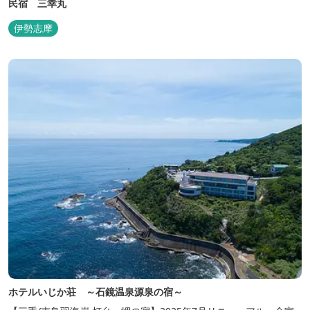
民宿 三幸丸
伊勢志摩
ホテルいじか荘 ～石鏡温泉源泉の宿～