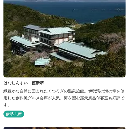
はなしんすい 芭新萃
緑豊かな自然に囲まれたくつろぎの温泉旅館。伊勢湾の海の幸を使
用した創作風グルメ会席が人気。海を望む露天風呂付客室も好評で
す。
伊勢志摩