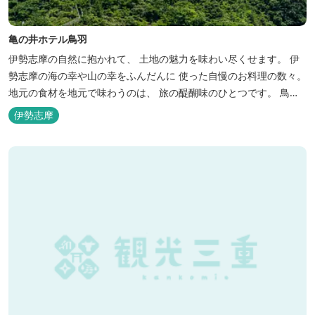
亀の井ホテル鳥羽
伊勢志摩の自然に抱かれて、 土地の魅力を味わい尽くせます。 伊
勢志摩の海の幸や山の幸をふんだんに 使った自慢のお料理の数々。
地元の食材を地元で味わうのは、 旅の醍醐味のひとつです。 鳥羽
湾の潮風を感じる露天風呂や 広々としたテラス付きのお部屋。 行
伊勢志摩
き交うフェリーをのんびり眺めて、 日常をちょっと忘れるひと時を
お過ごしください。