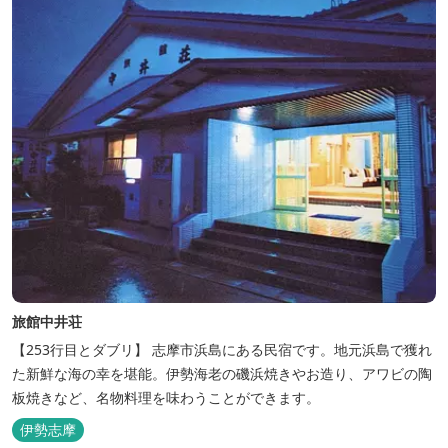
旅館中井荘
【253行目とダブリ】 志摩市浜島にある民宿です。地元浜島で獲れ
た新鮮な海の幸を堪能。伊勢海老の磯浜焼きやお造り、アワビの陶
板焼きなど、名物料理を味わうことができます。
伊勢志摩