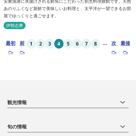
安乗漁港に水揚げされる鮮魚にこだわった割烹料理旅館です。天然
あのりふぐなど新鮮で美味しいお料理と、太平洋が一望できるお部
屋でゆっくりと過ごせます。
伊勢志摩
最初
前
...
次
最後
1
2
3
4
5
6
7
8
へ
へ
へ
へ
観光情報
旬の情報