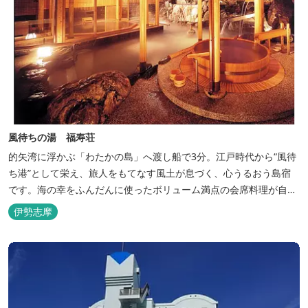
風待ちの湯 福寿荘
的矢湾に浮かぶ「わたかの島」へ渡し船で3分。江戸時代から“風待
ち港”として栄え、旅人をもてなす風土が息づく、心うるおう島宿
です。海の幸をふんだんに使ったボリューム満点の会席料理が自
慢。肌にやさしい天然の療養泉が満喫できるお風呂は、伊勢志摩最
伊勢志摩
大級の庭園露天風呂です。