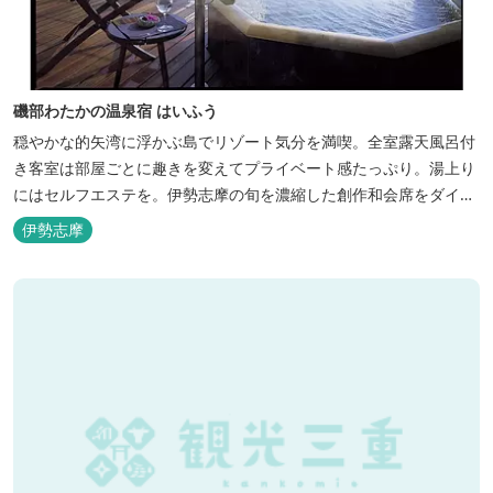
磯部わたかの温泉宿 はいふう
穏やかな的矢湾に浮かぶ島でリゾート気分を満喫。全室露天風呂付
き客室は部屋ごとに趣きを変えてプライベート感たっぷり。湯上り
にはセルフエステを。伊勢志摩の旬を濃縮した創作和会席をダイニ
ングで。
伊勢志摩