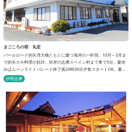
まごころの宿 丸定
パールロード的矢湾大橋たもとに建つ海岸の一軒宿。10月～3月ま
で的矢カキ料理が好評。対岸の志摩スペイン村まで車で5分。夏休
みはムーンライトパレード終了後20時30分夕食スタートOK。夏ガ
キ6月～8月も好評。
伊勢志摩