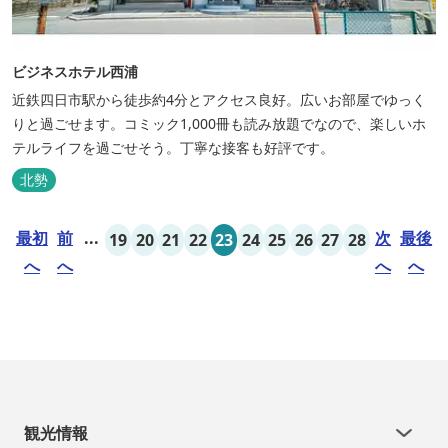
ビジネスホテル西浦
近鉄四日市駅から徒歩約4分とアクセス良好。広いお部屋でゆっく
りと過ごせます。コミック1,000冊も読み放題でなので、楽しいホ
テルライフを過ごせそう。丁寧な接客も好評です。
北勢
最初
前
...
次
最後
19
20
21
22
23
24
25
26
27
28
へ
へ
へ
へ
観光情報