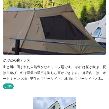
かぶとの森テラス
山と川に囲まれた自然豊かなキャンプ場です。 春には桜が咲き、夏
は川遊び、冬は満天の星空を楽しむ事ができます。 施設内には、オ
ートキャンプ場、芝生のフリーサイト、林間のフリーサイトと3種
類のキャンプ場があり、豊かな自然の中でのんびりとキャンプを楽
北勢
しむ事ができます。 テント泊が苦手な方や、小さなお子様連れの方
はコテージがおススメ。 大小合わせて6棟のコテージがあります。
キャン...