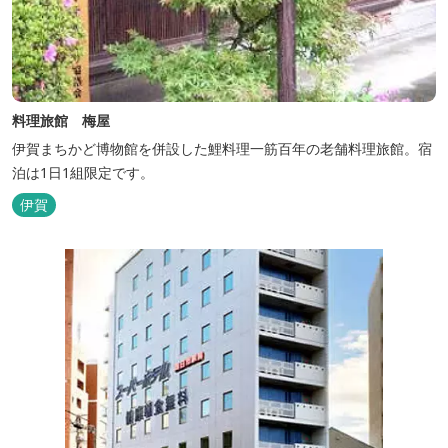
料理旅館 梅屋
伊賀まちかど博物館を併設した鯉料理一筋百年の老舗料理旅館。宿
泊は1日1組限定です。
伊賀