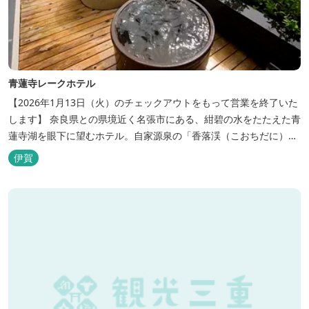
青蓮寺レークホテル
【2026年1月13日（火）のチェックアウトをもって営業を終了いた
します】 奈良県との県境近く名張市にある、紺碧の水をたたえた青
蓮寺湖を眼下に望むホテル。自家源泉の「香落渓（こおちだに）温
泉」は天然アルカリ泉。露天風呂から眺める湖は、遮るものがな
伊賀
く、絶景と評判です。