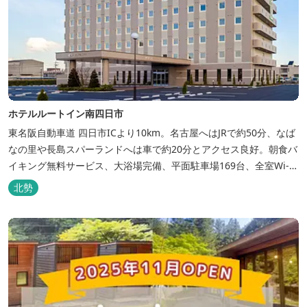
ホテルルートイン南四日市
東名阪自動車道 四日市ICより10km。名古屋へはJRで約50分、なば
なの里や長島スパーランドへは車で約20分とアクセス良好。朝食バ
イキング無料サービス、大浴場完備、平面駐車場169台、全室Wi-Fi
完備。ビジネスにも観光にもご利用頂ける快適なホテルライフをご
北勢
提供します。