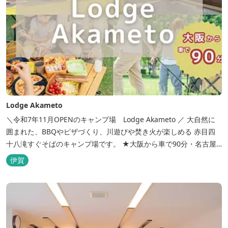
Lodge Akameto
＼令和7年11月OPENのキャンプ場 Lodge Akameto ／ 大自然に
囲まれた、BBQやピザづくり、川遊びや焚き火が楽しめる 赤目四
十八滝すぐそばのキャンプ場です。 ★大阪から車で90分・名古屋
から120分の好アクセス！ ★専用テラス付きバンガローでは、BBQ
伊賀
をしながら子どもが川遊びをしているのが見れる！ ★Wi-Fiがつな
がります！ ★日帰りBBQや大人数での研修も...