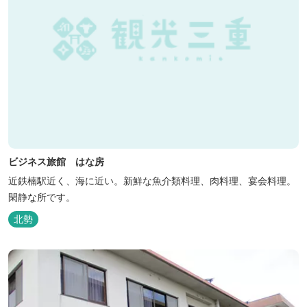
ビジネス旅館 はな房
近鉄楠駅近く、海に近い。新鮮な魚介類料理、肉料理、宴会料理。
閑静な所です。
北勢