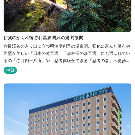
伊賀のかくれ宿 赤目温泉 隠れの湯 対泉閣
赤目渓谷の入り口に立つ明治期創業の温泉宿。変化に富んだ瀑布や
岩壁が美しい「日本の滝百選」「森林浴の森百選」にも選ばれてい
るの「赤目四十八滝」や、忍者体験ができる「忍者の森」へ徒歩５
分と観光にも好立地です。 地下１０００メートルから湧くアルカリ
伊賀
性単純温泉はしっとり滑らかな肌触りで美肌効果も期待できます。
地元のスギ材を用いた大浴場は、泡風呂を備えた「上忍の湯」、打
たせ湯を備えた「くのいちの...