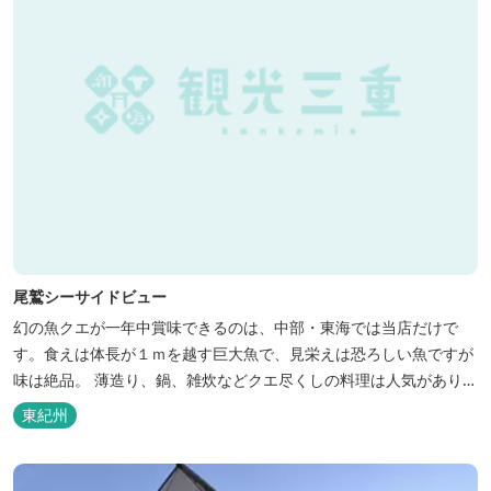
尾鷲シーサイドビュー
幻の魚クエが一年中賞味できるのは、中部・東海では当店だけで
す。食えは体長が１ｍを越す巨大魚で、見栄えは恐ろしい魚ですが
味は絶品。 薄造り、鍋、雑炊などクエ尽くしの料理は人気がありま
す。ぜひご賞味ください（料理だけでも歌。また、宿泊者には船で
東紀州
の無料遊覧サービス（１時間）を行ないます。