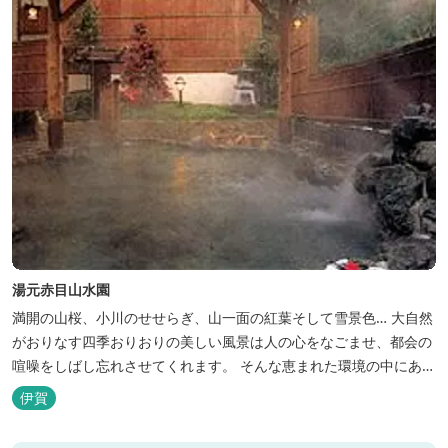
湯元赤目山水園
満開の山桜、小川のせせらぎ、山一面の紅葉そして雪景色… 大自然
がおりなす四季おりおりの美しい風景は人の心をなごませ、都会の
喧噪をしばし忘れさせてくれます。 そんな恵まれた環境の中にあ
る、純和風造りの閑静なたたずまい …それが赤目山水園です。 ま
伊賀
た、赤目山水園の園内からこんこんと湧き出る天然温泉「赤目温泉
山の湯」は、肌にやさしい美人と健康の湯として大勢のお客様に喜