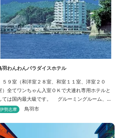
鳥羽わんわんパラダイスホテル
５９室（和洋室２８室、和室１１室、洋室２０
室）全てワンちゃん入室ＯＫで犬連れ専用ホテルと
しては国内最大級です。 グルーミングルーム、プ
ール、モーターボート等ワンちゃんと楽しむ施設も
鳥羽市
伊勢志摩
充実しています。