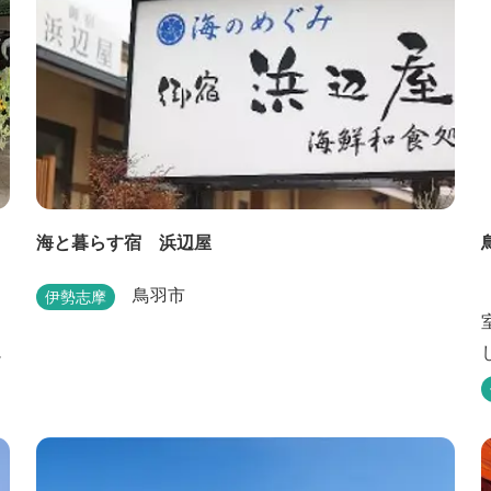
海と暮らす宿 浜辺屋
鳥羽市
伊勢志摩
チ