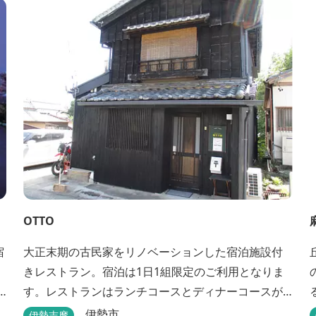
ラウンジアクセス付の新客室「オーシャンビュース
イート・クラブ」が誕生！ エントランスやフロン
ト、ザ・ロビーラウンジ、パールオーシャンテラ...
OTTO
宿
大正末期の古民家をリノベーションした宿泊施設付
きレストラン。宿泊は1日1組限定のご利用となりま
す。レストランはランチコースとディナーコースが
あります。
伊勢市
伊勢志摩