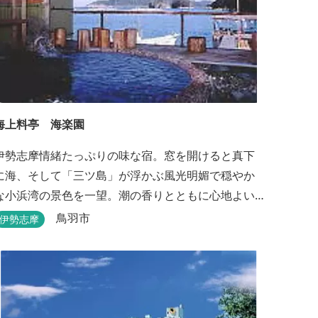
海上料亭 海楽園
伊勢志摩情緒たっぷりの味な宿。窓を開けると真下
に海、そして「三ツ島」が浮かぶ風光明媚で穏やか
な小浜湾の景色を一望。潮の香りとともに心地よい
波の音の中ゆったりお寛ぎ下さい。窓を開け浴衣姿
鳥羽市
伊勢志摩
でのんびり太公望！ 部屋から釣りができる「座敷釣
り」は当館ならではの名物。（貸しざお／エサ付要
予約） 海水温泉露天風呂は貸切もできます。また、
季節により食べ放題プランもあるのでお問い合わせ
ください。