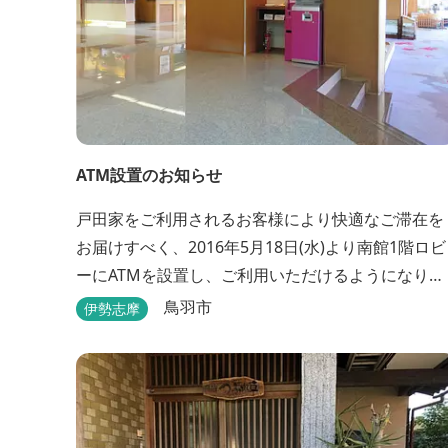
ATM設置のお知らせ
戸田家をご利用されるお客様により快適なご滞在を
お届けすべく、2016年5月18日(水)より南館1階ロビ
ーにATMを設置し、ご利用いただけるようになりま
す。 〇場所：南館1階ロビー For better
鳥羽市
伊勢志摩
convenience, ATM Machine which includes cash
dispenser will be available at Todaya Hotel’s 1...