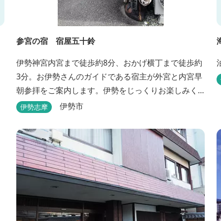
参宮の宿 宿屋五十鈴
伊勢神宮内宮まで徒歩約8分、おかげ横丁まで徒歩約
3分。お伊勢さんのガイドである宿主が外宮と内宮早
朝参拝をご案内します。伊勢をじっくりお楽しみく
ださい。
伊勢市
伊勢志摩