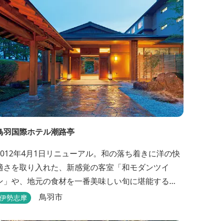
鳥羽国際ホテル潮路亭
2012年4月1日リニューアル。和の落ち着きに洋の快
適さを取り入れた、新感覚の客室「和モダンツイ
ン」や、地元の食材を一番美味しい旬に堪能する
「プライベートダイニング」、更にはミキモト コス
鳥羽市
伊勢志摩
メティックスとの提携により実現した、日本初の