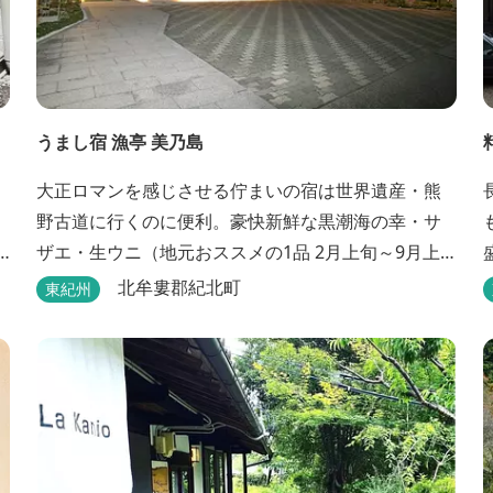
うまし宿 漁亭 美乃島
大正ロマンを感じさせる佇まいの宿は世界遺産・熊
野古道に行くのに便利。豪快新鮮な黒潮海の幸・サ
ザエ・生ウニ（地元おススメの1品 2月上旬～9月上
旬）などの料理が堪能できます。
北牟婁郡紀北町
東紀州