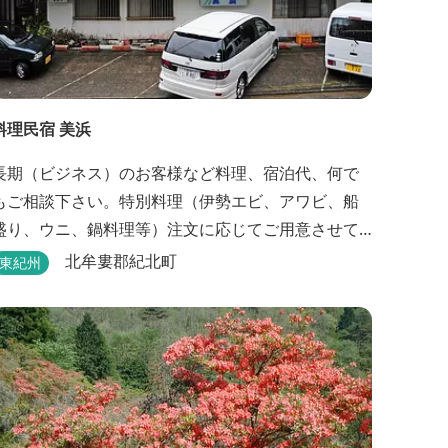
料理民宿 美浜
長期（ビジネス）のお客様など料理、宿泊代、何で
もご相談下さい。特別料理（伊勢エビ、アワビ、船
盛り、ウニ、鍋料理等）注文に応じてご用意させて
頂きます。
北牟婁郡紀北町
東紀州