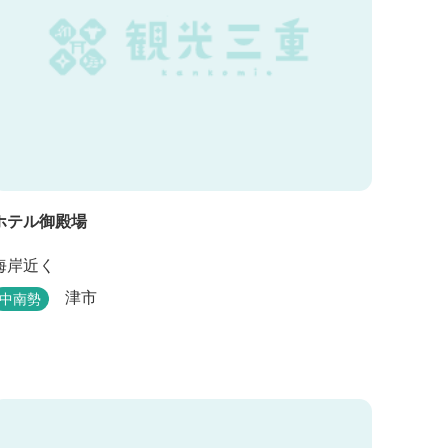
ホテル御殿場
海岸近く
津市
中南勢