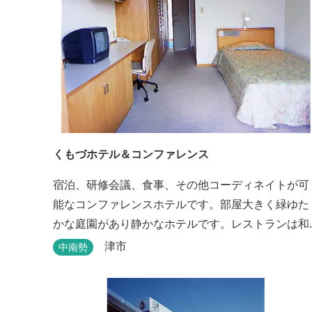
くもづホテル＆コンファレンス
宿泊、研修会議、食事、その他コーディネイトが可
能なコンファレンスホテルです。部屋大きく緑ゆた
かな庭園があり静かなホテルです。レストランは和
洋とも対応可能で、特にフランス料理（フルコー
津市
中南勢
ス）が人気あり是非ご賞味ください。