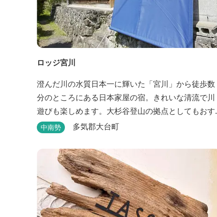
ロッジ宮川
澄んだ川の水質日本一に輝いた「宮川」から徒歩数
分のところにある日本家屋の宿。きれいな清流で川
遊びも楽しめます。大杉谷登山の拠点としてもおす
すめです。
多気郡大台町
中南勢