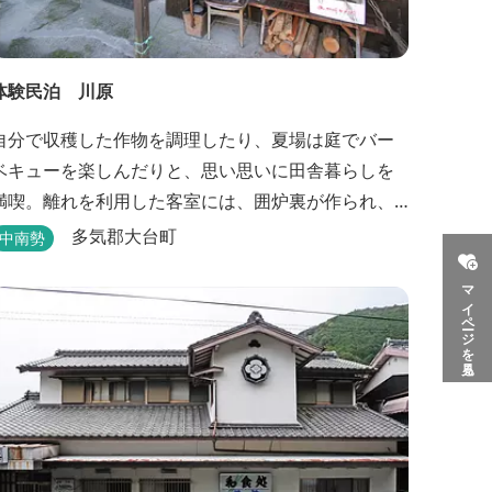
体験民泊 川原
自分で収穫した作物を調理したり、夏場は庭でバー
ベキューを楽しんだりと、思い思いに田舎暮らしを
満喫。離れを利用した客室には、囲炉裏が作られ、
薪でたく手作りの岩風呂が自慢。
多気郡大台町
中南勢
マイページを見る