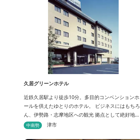
久居グリーンホテル
近鉄久居駅より徒歩10分。多目的コンベンションホ
ールを供えたゆとりのホテル。 ビジネスにはもちろ
ん、伊勢路・志摩地区への観光 拠点として絶好地。
安心して宿泊できる快適で清潔な客室にサービスも
津市
中南勢
行き届いています。一志・ 嬉野のゴルフ場に至近。