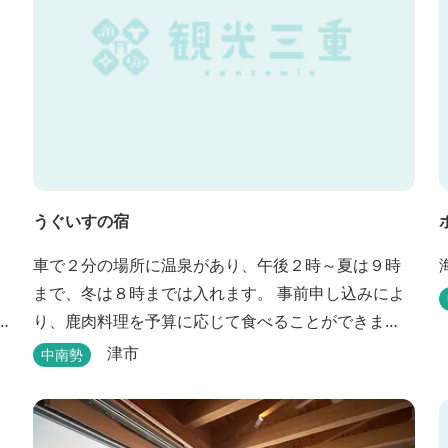
うぐいすの宿
車で２分の場所に温泉があり、午後２時～夏は９時
まで、冬は８時までは入れます。 事前申し込みによ
り、鹿肉料理を予算に応じて食べることができま
す。 春から秋は、宿の前の畑で収穫体験ができ、そ
津市
中南勢
の野菜で夕食もできます。