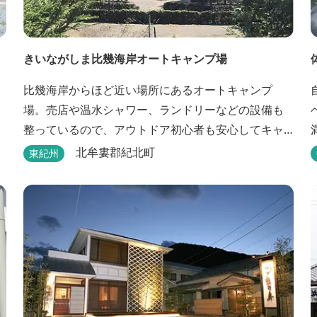
きいながしま比幾海岸オートキャンプ場
比幾海岸からほど近い場所にあるオートキャンプ
場。売店や温水シャワー、ランドリーなどの設備も
整っているので、アウトドア初心者も安心してキャ
ャ
ンプができます。近くには古里温泉もありゆっくり
北牟婁郡紀北町
東紀州
のんびり過ごしたい方に最高！
ご