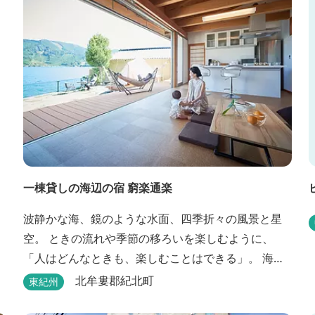
一棟貸しの海辺の宿 窮楽通楽
波静かな海、鏡のような水面、四季折々の風景と星
空。 ときの流れや季節の移ろいを楽しむように、
「人はどんなときも、楽しむことはできる」。 海と
山と空に囲まれた紀北町矢口浦の貸別荘【窮楽通
北牟婁郡紀北町
東紀州
楽】。 中国古典『荘子』の一節「窮亦楽、通亦楽」