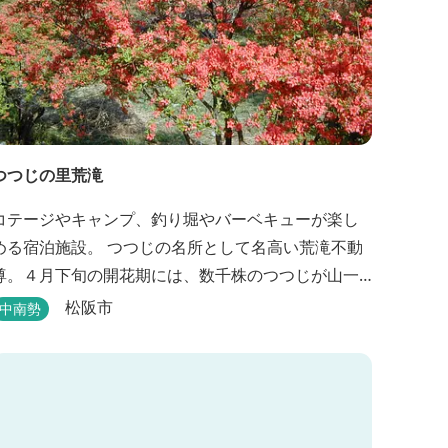
つつじの里荒滝
コテージやキャンプ、釣り堀やバーベキューが楽し
める宿泊施設。 つつじの名所として名高い荒滝不動
尊。４月下旬の開花期には、数千株のつつじが山一
面を赤く染め、辺りの山の新緑と見事なコントラス
松阪市
中南勢
を織り成します。 松阪の観光情報は、松阪観光イ
ンフォメーションサイト ワクワク松阪 ...