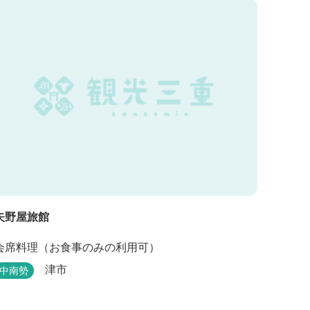
矢野屋旅館
会席料理（お食事のみの利用可）
津市
中南勢