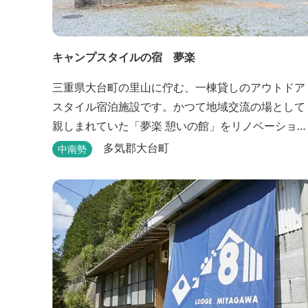
キャンプスタイルの宿 夢楽
三重県大台町の里山に佇む、一棟貸しのアウトドア
スタイル宿泊施設です。かつて地域交流の場として
親しまれていた「夢楽 憩いの館」をリノベーション
し、焚き火やBBQ、ペットとの滞在を楽しめる“キ
多気郡大台町
中南勢
ンプ気分”の宿として生まれ変わりました。 【営業時
間】 チェックイン 15：00（早めのチェックイン
希望は予約時に要相談） チェックアウト 9：00
【定休日】 不定休 【料金...