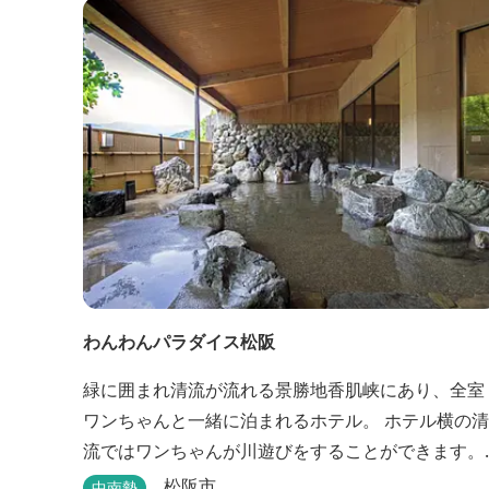
わんわんパラダイス松阪
緑に囲まれ清流が流れる景勝地香肌峡にあり、全室
ワンちゃんと一緒に泊まれるホテル。 ホテル横の清
流ではワンちゃんが川遊びをすることができます。
天然温泉「香肌の湯」は鉄分を含んだお湯が特徴。
松阪市
中南勢