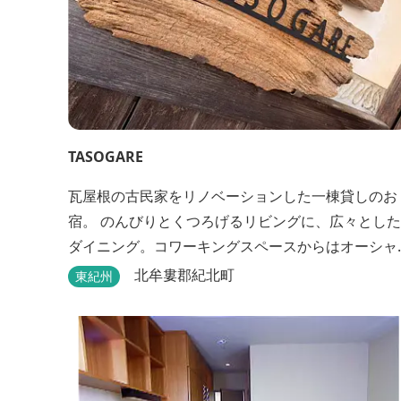
TASOGARE
瓦屋根の古民家をリノベーションした一棟貸しのお
宿。 のんびりとくつろげるリビングに、広々とした
ダイニング。コワーキングスペースからはオーシャ
ンビューが楽しめます♬ 二階には気のぬくもりを感
北牟婁郡紀北町
東紀州
じながら、アートと読書に浸ることができる
「TASOGAREの間」があり、海を眺めながらゆった
りとした時間を過ごすことができます。