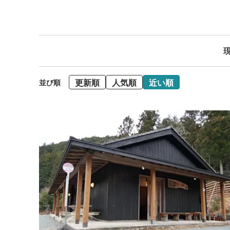
現
更新順
人気順
近い順
並び順