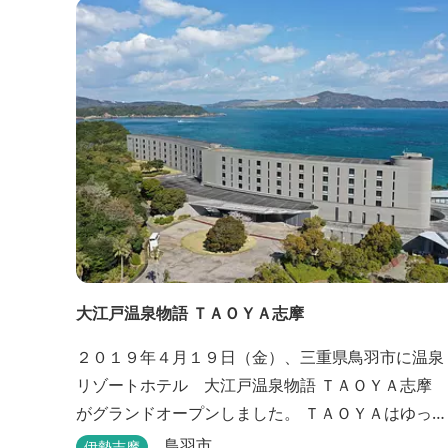
大江戸温泉物語 ＴＡＯＹＡ志摩
２０１９年４月１９日（金）、三重県鳥羽市に温泉
リゾートホテル 大江戸温泉物語 ＴＡＯＹＡ志摩
がグランドオープンしました。 ＴＡＯＹＡはゆった
りとたおやかにお過ごしいただけるホテルを目指
鳥羽市
伊勢志摩