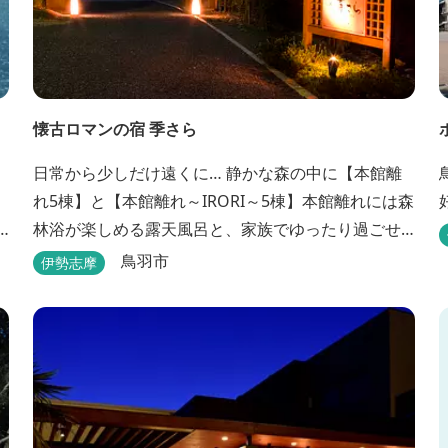
懐古ロマンの宿 季さら
日常から少しだけ遠くに… 静かな森の中に【本館離
れ5棟】と【本館離れ～IRORI～5棟】本館離れには森
林浴が楽しめる露天風呂と、家族でゆったり過ごせ
る内湯がついています。お部屋に合わせた様々なプ
鳥羽市
伊勢志摩
ランがございます。