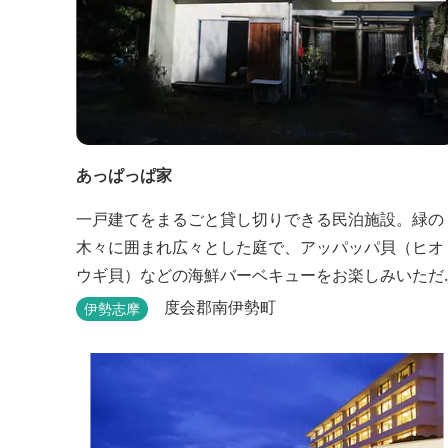
あっぱっぱ家
一戸建てをまるごと貸し切りできる民泊施設。緑の
木々に囲まれ広々とした庭で、アッパッパ貝（ヒオ
ウギ貝）などの海鮮バーベキューをお楽しみいただ
けます。
度会郡南伊勢町
伊勢志摩