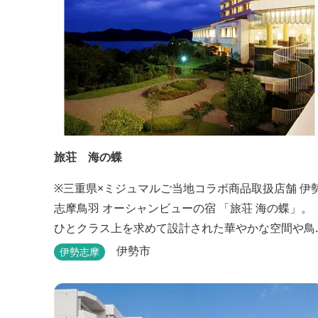
旅荘 海の蝶
※三重県×ミジュマルご当地コラボ商品取扱店舗 伊勢
志摩鳥羽 オーシャンビューの宿 「旅荘 海の蝶」。
ひとクラス上を求めて設計された華やかな空間や鳥
羽随一の景観など、上質な美味とおもてなしをお約
伊勢市
伊勢志摩
束します。 海の蝶ならではのゆとりの休日をお過ご
し下さいませ。