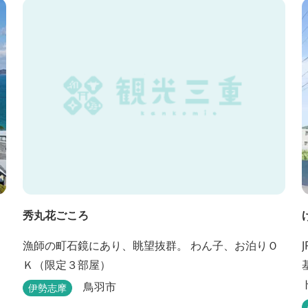
秀丸花ごころ
漁師の町石鏡にあり、眺望抜群。 わん子、お泊りＯ
Ｋ（限定３部屋）
鳥羽市
伊勢志摩