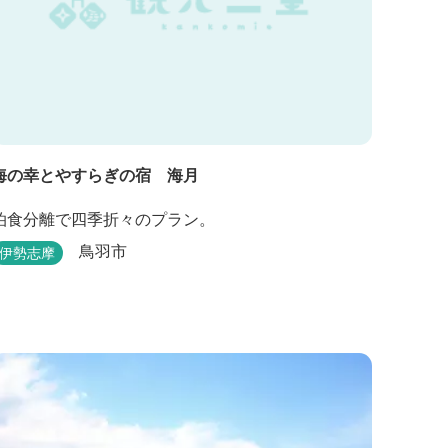
海の幸とやすらぎの宿 海月
泊食分離で四季折々のプラン。
鳥羽市
伊勢志摩