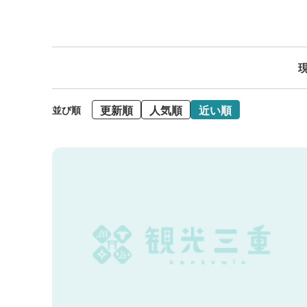
現
更新順
人気順
近い順
並び順