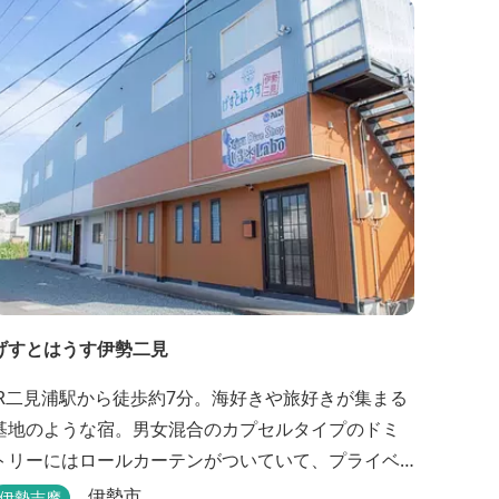
げすとはうす伊勢二見
JR二見浦駅から徒歩約7分。海好きや旅好きが集まる
基地のような宿。男女混合のカプセルタイプのドミ
トリーにはロールカーテンがついていて、プライベ
ートも守れます。
伊勢市
伊勢志摩