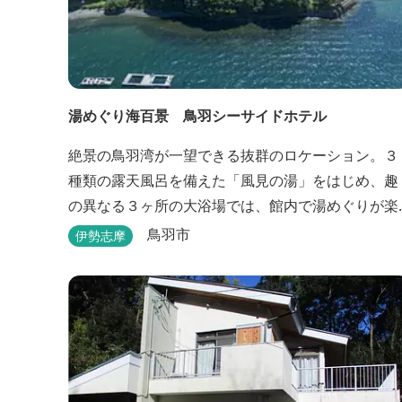
湯めぐり海百景 鳥羽シーサイドホテル
絶景の鳥羽湾が一望できる抜群のロケーション。３
種類の露天風呂を備えた「風見の湯」をはじめ、趣
の異なる３ヶ所の大浴場では、館内で湯めぐりが楽
しめます。また、露天風呂付客室や貸切家族風呂
鳥羽市
伊勢志摩
（有料）、足湯に湯上がり処などもございますの
で、湯浴みの一日をお過ごしいただけます。 お料
理についても、「詩季バイキング」はオープンキッ
チンで出来立て料理を舌だけではなく目や耳でも楽
しめます、また海の幸を...