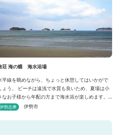
旅荘 海の蝶 海水浴場
水平線を眺めながら、ちょっと休憩してはいかがで
しょう。 ビーチは遠浅で水質も良いため、夏場は小
さなお子様から年配の方まで海水浴が楽しめます。
三重県おすすめ海水浴場ビーチ特集はこちら🏖三重
伊勢市
伊勢志摩
の海水浴場ビーチ特集 プー...