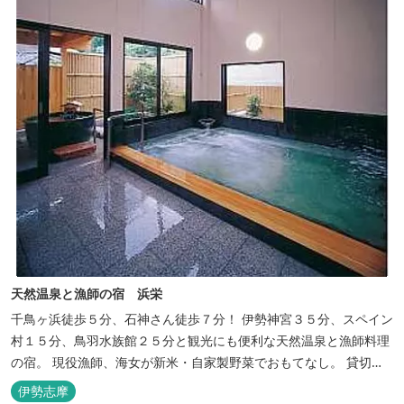
天然温泉と漁師の宿 浜栄
千鳥ヶ浜徒歩５分、石神さん徒歩７分！ 伊勢神宮３５分、スペイン
村１５分、鳥羽水族館２５分と観光にも便利な天然温泉と漁師料理
の宿。 現役漁師、海女が新米・自家製野菜でおもてなし。 貸切露
天風呂は４０分無料。
伊勢志摩