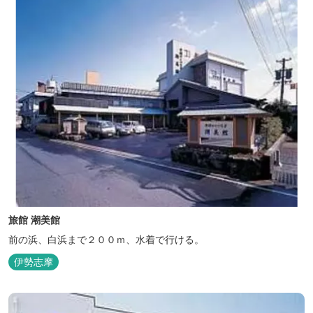
旅館 潮美館
前の浜、白浜まで２００ｍ、水着で行ける。
伊勢志摩