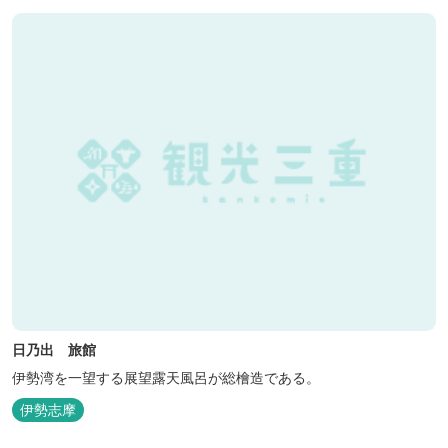
日乃出 旅館
伊勢湾を一望する展望露天風呂が総檜造である。
伊勢志摩