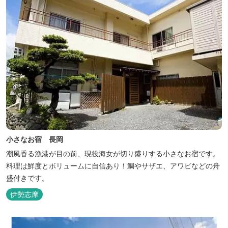
小さなお宿 長岡
潮風香る漁港が目の前、現役海女が切り盛りする小さなお宿です。
料理は鮮度とボリュームに自信あり！鯛やサザエ、アワビなどの舟
盛付きです。
伊勢志摩