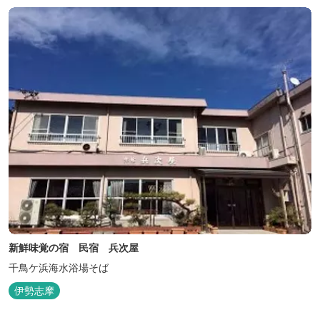
新鮮味覚の宿 民宿 兵次屋
千鳥ケ浜海水浴場そば
伊勢志摩