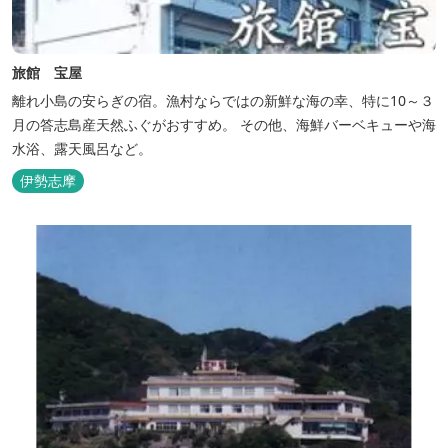
旅館 宝屋
離れ小島の安らぎの宿。漁村ならではの新鮮な海の幸、特に10～３
月の答志島産天然ふぐがおすすめ。 その他、海鮮バーベキューや海
水浴、露天風呂など。
伊勢志摩