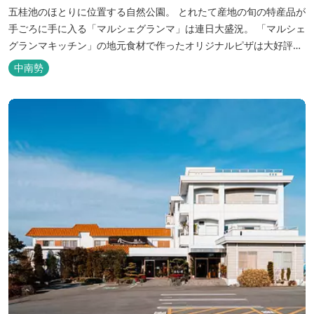
五桂池のほとりに位置する自然公園。 とれたて産地の旬の特産品が
手ごろに手に入る「マルシェグランマ」は連日大盛況。 「マルシェ
グランマキッチン」の地元食材で作ったオリジナルピザは大好評！
バーベキューも楽しめます。食材と必要な道具がセットになった
中南勢
「手ぶらバーベキューセット」も人気です。 『ごかつら池どうぶつ
パーク』近くにあります。 多気町観光協会のフェイスブックでは多
気町のローカ...