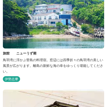
旅館 ニューうず潮
鳥羽湾に浮かぶ菅島の料理宿。窓辺には四季折々の鳥羽湾の美しい
風景が広がります。離島の新鮮な海の幸をゆっくり堪能してくださ
い。
伊勢志摩