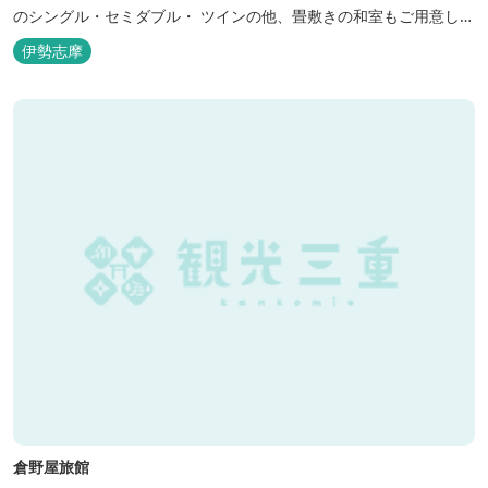
のシングル・セミダブル・ ツインの他、畳敷きの和室もご用意して
おります。 （和室はベッドが設置されています）靴を脱いでお部屋
伊勢志摩
でおくつろぎください。 また、朝食バイキング無料サービス（営業
時間6:30～900）、大浴場完備、全室インターネット回線完備（Wi-
Fi・LAN接...
倉野屋旅館