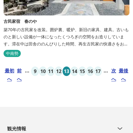
古民家宿 春のや
築70年の古民家を改装。囲炉裏、暖炉、新旧の家具、建具。古いも
のと新しい設備が一体になったくつろぎの空間をお造りしていま
す。滞在中は田舎ののんびりした時間、再生古民家の快適さをお楽
しみください。 【時間】 《 チェックイン 》 15：00～20：00の間
中南勢
にお願いいたします。 《 チェックアウト 》 10：00まで 【御利用
料金】 一日一組様１棟貸し（定員５名） 一...
最初
前
...
...
次
最後
9
10
11
12
13
14
15
16
17
へ
へ
へ
へ
観光情報