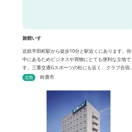
旅館いすゞ
近鉄平田町駅から徒歩10分と駅近くにあります。街
中にあるためビジネスや買物にとても便利な立地で
す。三重交通Gスポーツの杜にも近く、クラブ合宿
どに最適です。
鈴鹿市
北勢