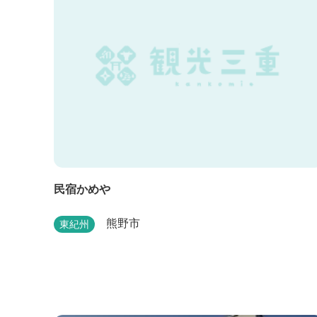
民宿かめや
熊野市
東紀州