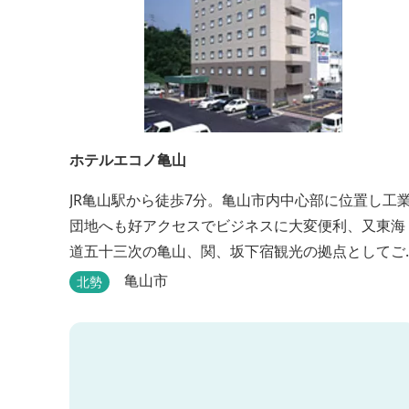
ホテルエコノ亀山
JR亀山駅から徒歩7分。亀山市内中心部に位置し工
団地へも好アクセスでビジネスに大変便利、又東海
道五十三次の亀山、関、坂下宿観光の拠点としてご
利用いただけます。無料朝食（セルフサービス）、
亀山市
北勢
無料駐車場付で低価格な高機能ホテルです。