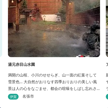
湯元赤目山水園
満開の山桜、小川のせせらぎ、山一面の紅葉そして
雪景色… 大自然がおりなす四季おりおりの美しい風
景は人の心をなごませ、都会の喧噪をしばし忘れさ
せてくれます。 そんな恵まれた環境の中にある、純
名張市
伊賀
和風造りの閑静なたたずまい …それが赤目山水園で