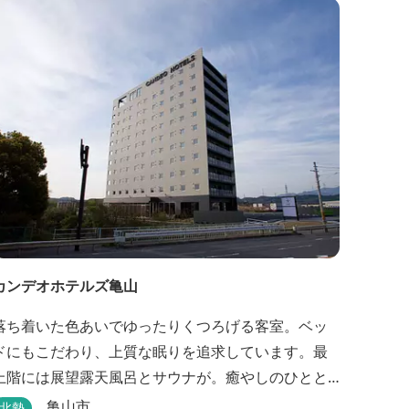
カンデオホテルズ亀山
落ち着いた色あいでゆったりくつろげる客室。ベッ
ドにもこだわり、上質な眠りを追求しています。最
上階には展望露天風呂とサウナが。癒やしのひとと
きをお過ごしください。
亀山市
北勢