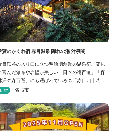
伊賀のかくれ宿 赤目温泉 隠れの湯 対泉閣
赤目渓谷の入り口に立つ明治期創業の温泉宿。変化
に富んだ瀑布や岩壁が美しい「日本の滝百選」「森
林浴の森百選」にも選ばれているの「赤目四十八
滝」や、忍者体験ができる「忍者の森」へ徒歩５分
名張市
伊賀
観光にも好立地です。 地下１０００メートルから
湧くアルカリ性単純温泉はしっとり滑らかな肌触り
で美肌効果も期待できます。地元のスギ材を用いた
大浴場は、泡風呂を備えた「上忍の湯」、打たせ湯
を備えた「くのいちの...