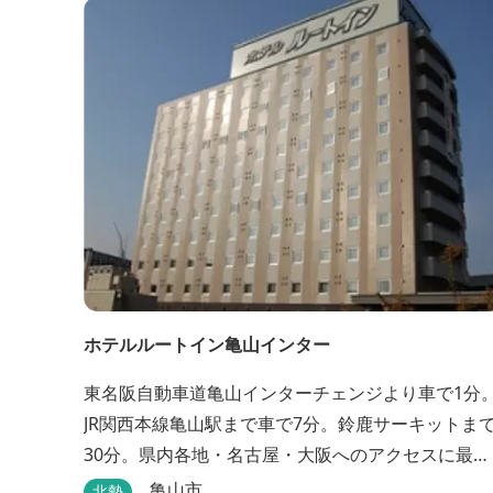
ホテルルートイン亀山インター
東名阪自動車道亀山インターチェンジより車で1分
JR関西本線亀山駅まで車で7分。鈴鹿サーキットま
30分。県内各地・名古屋・大阪へのアクセスに最
適。全室インターネット回線・人工温泉大浴場・無
亀山市
北勢