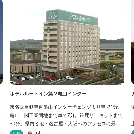
す。 また、赤目山水園の園内からこんこんと湧き出
る天然温泉「赤目温泉山の湯」は、肌にやさしい美
人と健康の湯として大勢のお客様に喜んでいただい
ておりま...
ホテルルートイン第２亀山インター
。
東名阪自動車道亀山インターチェンジより車で1分。
で
亀山・関工業団地まで車で7分。鈴鹿サーキットまで
30分。県内各地・名古屋・大阪へのアクセスに最
適。大浴場・無料駐車場完備。
亀山市
北勢