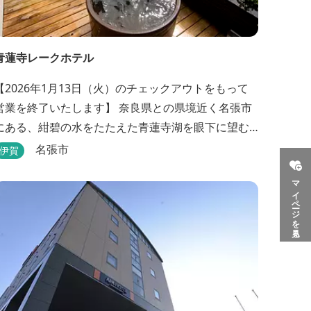
青蓮寺レークホテル
【2026年1月13日（火）のチェックアウトをもって
業を終了いたします】 奈良県との県境近く名張市
にある、紺碧の水をたたえた青蓮寺湖を眼下に望む
ホテル。自家源泉の「香落渓（こおちだに）温泉」
名張市
伊賀
は天然アルカリ泉。露天風呂から眺める湖は、遮る
マイページを見る
ものがなく、絶景と評判です。