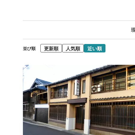
現
更新順
人気順
近い順
並び順