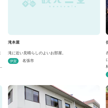
滝本屋
業
滝に近い見晴らしのよいお部屋。
名張市
伊賀
と