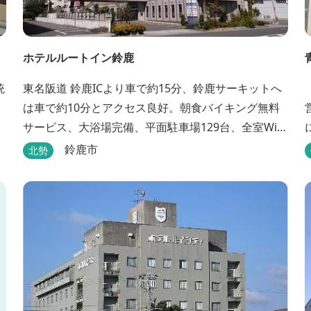
ホテルルートイン鈴鹿
統
東名阪道 鈴鹿ICより車で約15分、鈴鹿サーキットへ
は車で約10分とアクセス良好。朝食バイキング無料
営
サービス、大浴場完備、平面駐車場129台、全室Wi-
Fi完備。ビジネスにも観光にもご利用頂ける快適なホ
鈴鹿市
北勢
テルライフをご提供します。