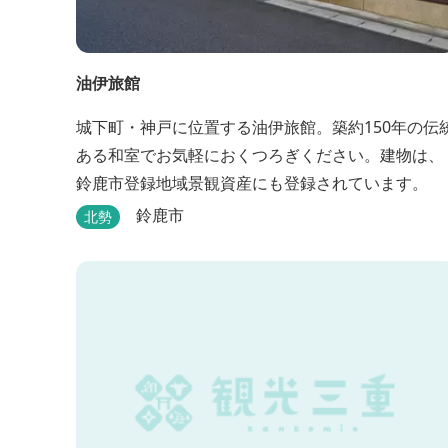
油伊旅館
城下町・神戸に位置する油伊旅館。築約150年の伝
ある和室でお気軽におくつろぎください。建物は、
鈴鹿市登録地域景観資産にも登録されています。
鈴鹿市
北勢