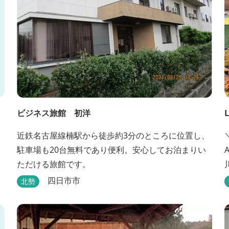
ビジネス旅館 初洋
近鉄名古屋線楠駅から徒歩約3分のところに位置し、
駐車場も20台無料であり便利。安心してお泊まりい
ただける旅館です。
キ
四日市市
北勢