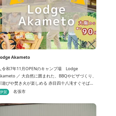
Lodge Akameto
＼令和7年11月OPENのキャンプ場 Lodge
Akameto ／ 大自然に囲まれた、BBQやピザづくり、
川遊びや焚き火が楽しめる 赤目四十八滝すぐそばの
ャンプ場です。 ★大阪から車で90分・名古屋から
名張市
伊賀
120分の好アクセス！ ★専用テラス付きバンガロー
では、BBQをしながら子どもが川遊びをしているの
が見れる！ ★Wi-Fiがつながります！ ★日帰りBBQ