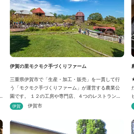
伊賀の里モクモク手づくりファーム
三重県伊賀市で「生産・加工・販売」を一貫して行
う「モクモク手づくりファーム」が運営する農業公
園です。 １２の工房や専門店、４つのレストラン・
カフェ、３箇所の体験教室がある他、田んぼやいか
伊賀市
伊賀
だ池など、「自然や農業」を身近に感じて楽しんで
いただける遊び場もあります。 園内では、ミニブタ
す。 ★手作
の
くんたちのショーを見たり、ウインナーづくりやパ