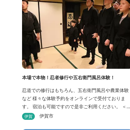
湯があります。ぬるめの湯はじっくりとゆ...
本場で本物！忍者修行や五右衛門風呂体験！
忍道での修行はもちろん、五右衛門風呂や農業体験
など 様々な体験予約をオンラインで受付ておりま
す。 宿泊も可能ですので是非ご利用ください。 ＜
験プログラム＞ ①石川五右衛門を知り楽しもう！
伊賀市
伊賀
②忍者をめざそう！（入門・初級編） ③忍者の基