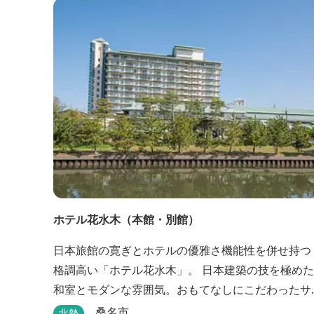
礎体力づくり！農業体験！ ④忍者の里山散策と忍
修行を楽しもう！（山中で忍道修行）
ホテル花水木（本館・別館）
日本旅館の寛ぎとホテルの優雅さ機能性を併せ持つ
格調高い「ホテル花水木」。 日本建築の技を極めた
和室とモダンな雰囲気。おもてなしにこだわったサ
ービスと露天風呂や四季折々旬のお料理をご満喫い
桑名市
北勢