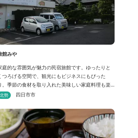
旅館みや
家庭的な雰囲気が魅力の民宿旅館です。ゆったりと
くつろげる空間で、観光にもビジネスにもぴった
り。季節の食材を取り入れた美味しい家庭料理も楽
しめます。
四日市市
北勢