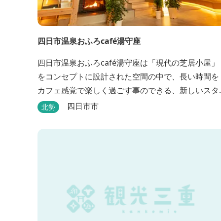
四日市温泉おふろcafé湯守座
四日市温泉おふろcafé湯守座は「現代の芝居小屋」
をコンセプトに設計された空間の中で、長い時間を
カフェ感覚で楽しく過ごす事のできる、新しいスタ
イルのサービスを提供する温浴施設です。 挽きたて
四日市市
北勢
コーヒーやコミック、雑誌、マッサージチェア、Wi
Fiを無料でご利用いただけます。