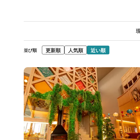
現
更新順
人気順
近い順
並び順