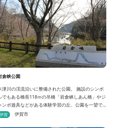
や三重のそば粉を使用してつくる、喉ごしの良い昔
ながらのお蕎麦...
岩倉峡公園
木津川の渓流沿いに整備された公園。 施設のシンボ
ルでもある橋長118ｍの吊橋「岩倉峡しあん橋」やジ
ャンボ遊具などがある体験学習の丘、公園を一望で
きる見晴らしの丘があり、幅広い野外活動に利用で
伊賀市
伊賀
きるキャンプ場も併設されています。 川沿いには島