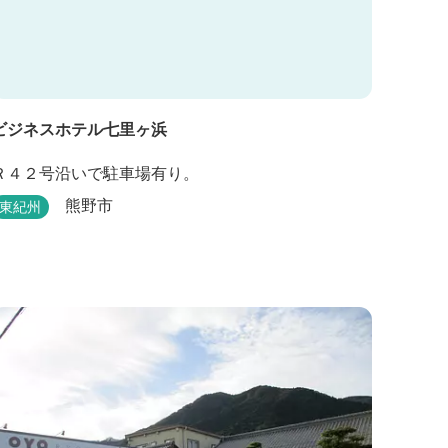
ビジネスホテル七里ヶ浜
Ｒ４２号沿いで駐車場有り。
熊野市
東紀州