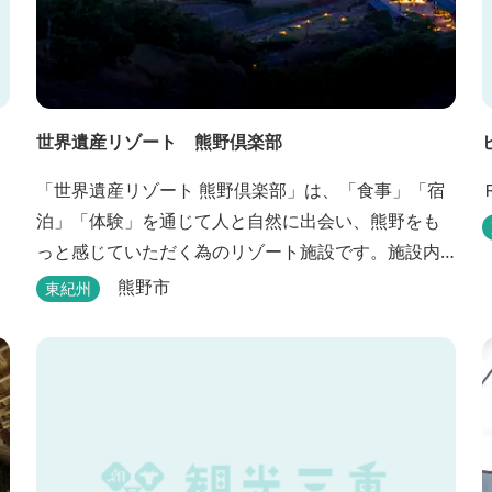
世界遺産リゾート 熊野倶楽部
「世界遺産リゾート 熊野倶楽部」は、「食事」「宿
泊」「体験」を通じて人と自然に出会い、熊野をも
っと感じていただく為のリゾート施設です。施設内
の3つの「郷（エリア）」では、熊野を楽しむ為の多
熊野市
東紀州
彩なイベンを開催。施設内のいたるところに、熊野
灘の青い海や雄大な夕日の大パノラマ等、大自然を
感じていただけるよう設計しています。 当館は全室
スイート、美食オールインクルーシブをコンセプト
としております...