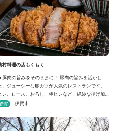
農村料理の店もくもく
★豚肉の旨みをそのままに！ 豚肉の旨みを活かし
た、ジューシーな豚カツが人気のレストランです。
ヒレ、ロース、おろし、棒ヒレなど、絶妙な揚げ加
減を追求した豚カツです。揚げたてを食べていただ
伊賀市
伊賀
くために、注文後じっくり揚げてお出ししていま
りのお蕎麦をお楽しみいただけます！ お
蕎麦は毎日お店で打ってつくっております。北海道