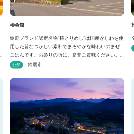
椿会館
鈴鹿ブランド認定名物”椿とりめし”は国産かしわを使
用した昔なつかしい素朴でまろやかな味わいのまぜ
ごはんです。お参りの折に、是非ご賞味ください。
お土産・婚礼・研修・宿泊・ご宴会もご案内してお
鈴鹿市
北勢
-
ります。