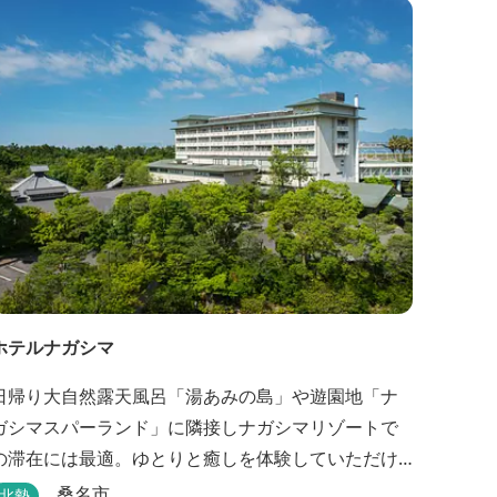
ヶ原温泉やぶっちゃに至る「川辺の道」があり、旧
岩倉水力発電所跡の水路遺構を見ることができた
り、春は桜、秋は紅葉の名所として楽しめる憩いの
場となっています。
ホテルナガシマ
日帰り大自然露天風呂「湯あみの島」や遊園地「ナ
ガシマスパーランド」に隣接しナガシマリゾートで
の滞在には最適。ゆとりと癒しを体験していただけ
る雰囲気が人気
桑名市
北勢