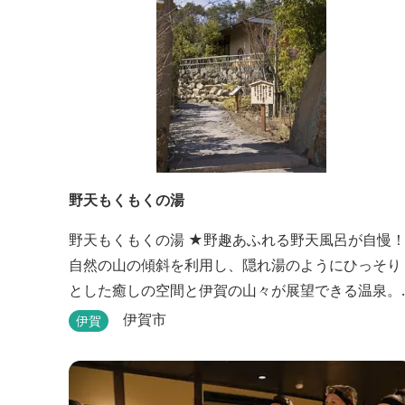
野天もくもくの湯
野天もくもくの湯 ★野趣あふれる野天風呂が自慢！
自然の山の傾斜を利用し、隠れ湯のようにひっそり
とした癒しの空間と伊賀の山々が展望できる温泉。
温泉浴を楽しみながら森林浴も楽しめます。一枚岩
伊賀市
伊賀
をくり貫いてつくった湯船もあり、風情ある空間が
魅力です。 ★源泉100％の野天風呂 源泉100％の野
天風呂が2つあり、38度のぬるめの湯と42度の熱め