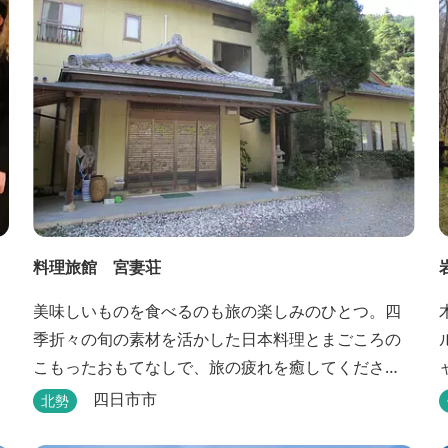
ンづくりなどの手づくり体験教室や、食農体験プロ
グラムに参加したり...
料理旅館 宮妻荘
美味しいものを食べるのも旅の楽しみのひとつ。四
季折々の旬の素材を活かした日本料理とまごころの
体
こもったおもてなしで、旅の疲れを癒してくださ
い。
四日市市
北勢