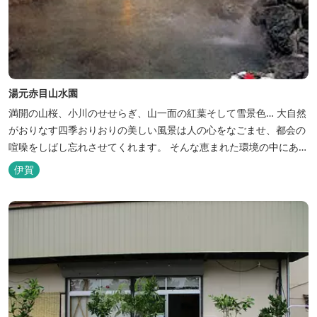
湯元赤目山水園
満開の山桜、小川のせせらぎ、山一面の紅葉そして雪景色… 大自然
がおりなす四季おりおりの美しい風景は人の心をなごませ、都会の
喧噪をしばし忘れさせてくれます。 そんな恵まれた環境の中にあ
る、純和風造りの閑静なたたずまい …それが赤目山水園です。 ま
伊賀
た、赤目山水園の園内からこんこんと湧き出る天然温泉「赤目温泉
山の湯」は、肌にやさしい美人と健康の湯として大勢のお客様に喜
んでいただいておりま...