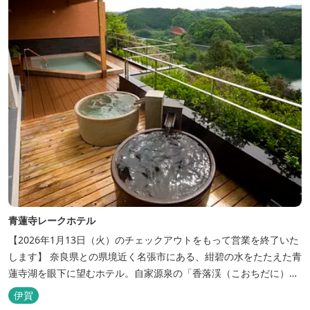
青蓮寺レークホテル
【2026年1月13日（火）のチェックアウトをもって営業を終了いた
します】 奈良県との県境近く名張市にある、紺碧の水をたたえた青
蓮寺湖を眼下に望むホテル。自家源泉の「香落渓（こおちだに）温
泉」は天然アルカリ泉。露天風呂から眺める湖は、遮るものがな
伊賀
く、絶景と評判です。