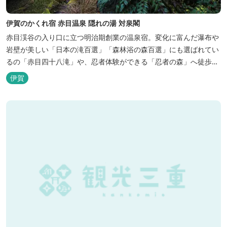
伊賀のかくれ宿 赤目温泉 隠れの湯 対泉閣
赤目渓谷の入り口に立つ明治期創業の温泉宿。変化に富んだ瀑布や
岩壁が美しい「日本の滝百選」「森林浴の森百選」にも選ばれてい
るの「赤目四十八滝」や、忍者体験ができる「忍者の森」へ徒歩５
分と観光にも好立地です。 地下１０００メートルから湧くアルカリ
伊賀
性単純温泉はしっとり滑らかな肌触りで美肌効果も期待できます。
地元のスギ材を用いた大浴場は、泡風呂を備えた「上忍の湯」、打
たせ湯を備えた「くのいちの...