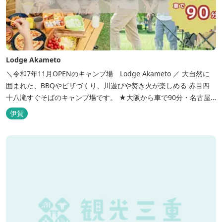
Lodge Akameto
＼令和7年11月OPENのキャンプ場 Lodge Akameto ／ 大自然に
囲まれた、BBQやピザづくり、川遊びや焚き火が楽しめる 赤目四
十八滝すぐそばのキャンプ場です。 ★大阪から車で90分・名古屋
から120分の好アクセス！ ★専用テラス付きバンガローでは、BBQ
伊賀
をしながら子どもが川遊びをしているのが見れる！ ★Wi-Fiがつな
がります！ ★日帰りBBQや大人数での研修も...