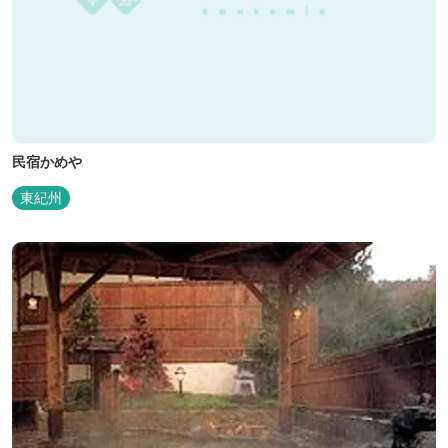
民宿かめや
東紀州