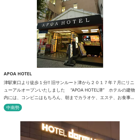
APOA HOTEL
津駅東口より徒歩１分!! 旧サンルート津から２０１７年７月にリニ
ューアルオープンいたしました “APOA HOTEL津” ホテルの建物
内には、コンビニはもちろん、朝までカラオケ、エステ、お食事も
いろいろなジャンルが楽しめます。 ホテル内施設 地下…創作料
中南勢
理“舞の華” 居酒屋“風の蔵人” 居酒屋“居酒屋ならここが安いぜっ”
１階…コンビニエンスストア“ローソン” 和食“いせもん本店”...