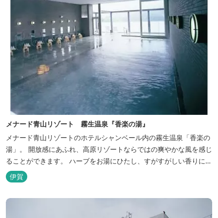
メナード青山リゾート 霧生温泉『香楽の湯』
メナード青山リゾートのホテルシャンベール内の霧生温泉「香楽の
湯」。 開放感にあふれ、高原リゾートならではの爽やかな風を感じ
ることができます。 ハーブをお湯にひたし、すがすがしい香りに心
あらわれる「香りの湯」は、特に女性の方に人気です。 その他、
伊賀
広々とした空間とたっぷりのお湯が魅力の「大浴場」、高原の景色
を満喫できる「露天風呂」、さらに「ミストサウナ」の合計4種の
お湯をお楽しみいただけま...