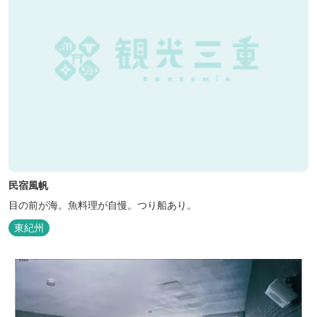
民宿風帆
目の前が海。魚料理が自慢。つり船あり。
東紀州