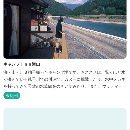
キャンプｉｎｎ海山
海・山・川３拍子揃ったキャンプ場です。おススメは、驚くほど水
が澄んでいる銚子川での川遊び。カヌーに挑戦したり、水中メガネ
を持ってきて天然の水族館をのぞいてみたり。 また、ウッディーク
ラフト教室やストーンクラフト教室など各種イベントも盛りだくさ
東紀州
ん。森林浴を楽しんだり、一日中遊び、ゆったりできます。 紀北町
の海の幸をふんだんに使った海鮮・焼肉バーベキュー。家族で，グ
ループで、海辺や川遊び...