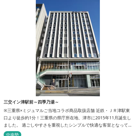
三交イン津駅前～四季乃湯～
※三重県×ミジュマルご当地コラボ商品取扱店舗 近鉄・ＪＲ津駅東
口より徒歩約1分！三重県の県庁所在地、津市に2015年11月誕生し
ました。 過ごしやすさを重視したシンプルで快適な客室となってお
り、ベッドはワイドなサイズで、羽毛布団をご用意。女性にやさし
中南勢