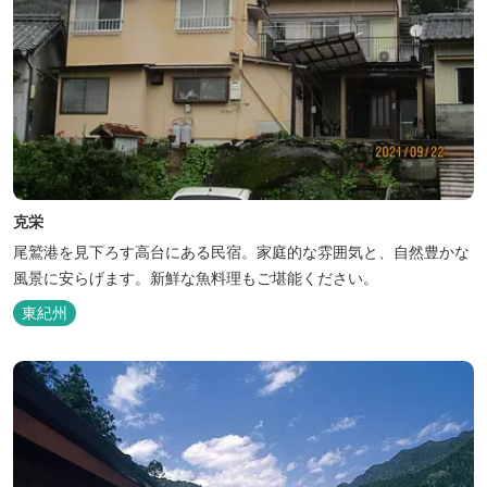
克栄
尾鷲港を見下ろす高台にある民宿。家庭的な雰囲気と、自然豊かな
風景に安らげます。新鮮な魚料理もご堪能ください。
東紀州