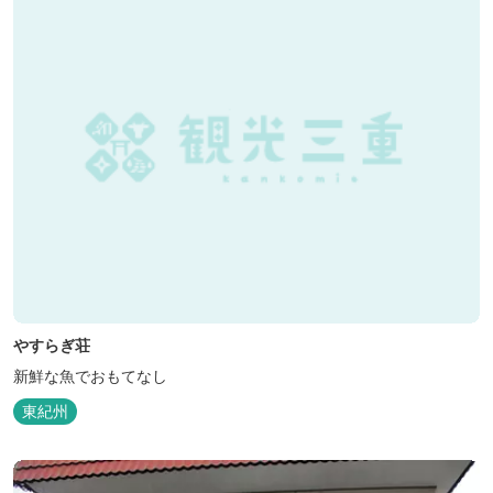
やすらぎ荘
新鮮な魚でおもてなし
東紀州