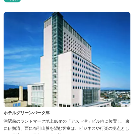
いアメニティグッズを取り揃えており、連泊の方用にコインランド
リーもあります。 ご宿泊者専用の人工温泉大浴場「四季乃湯」で
は、がんばった...
ホテルグリーンパーク津
津駅前のランドマーク地上88mの「アスト津」ビル内に位置し、東
に伊勢湾、西に布引山脈を望む客室は、ビジネスや行楽の拠点とし