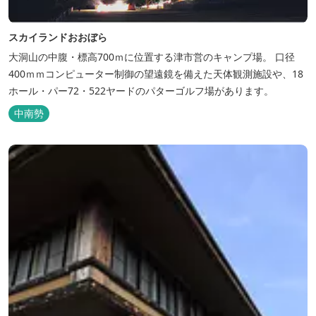
スカイランドおおぼら
大洞山の中腹・標高700ｍに位置する津市営のキャンプ場。 口径
400ｍｍコンピューター制御の望遠鏡を備えた天体観測施設や、18
ホール・パー72・522ヤードのパターゴルフ場があります。
中南勢