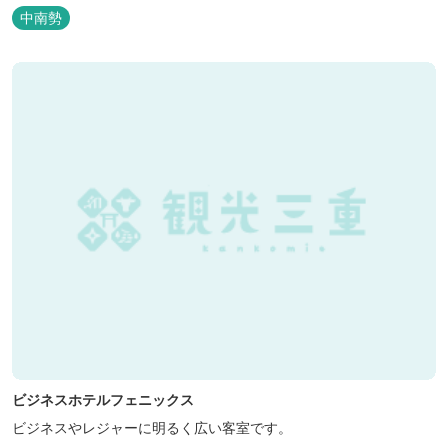
「湯の瀬市場」を設け、新鮮野菜の販売が行われています。 また、
中南勢
観光旅行が困難な障がい者や介助が必要な高齢者の利用に特化した
福祉旅館として、全館バリアフリー、車いす対応の貸切風呂、リフ
ト付きジャグジーを備えています...
ビジネスホテルフェニックス
ビジネスやレジャーに明るく広い客室です。