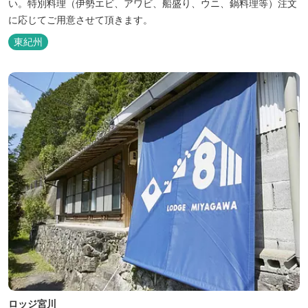
い。特別料理（伊勢エビ、アワビ、船盛り、ウニ、鍋料理等）注文
に応じてご用意させて頂きます。
東紀州
ロッジ宮川