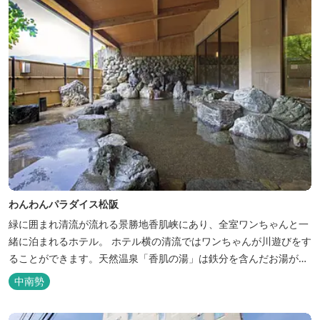
わんわんパラダイス松阪
緑に囲まれ清流が流れる景勝地香肌峡にあり、全室ワンちゃんと一
緒に泊まれるホテル。 ホテル横の清流ではワンちゃんが川遊びをす
ることができます。天然温泉「香肌の湯」は鉄分を含んだお湯が特
徴。 松阪の観光情報は、松阪観光インフォメーションサイト ワク
中南勢
ワク松阪 へ。