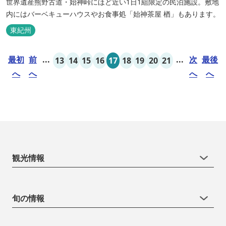
世界遺産熊野古道・始神峠にほど近い1日1組限定の民泊施設。敷地
内にはバーベキューハウスやお食事処「始神茶屋 楢」もあります。
東紀州
最初
前
...
...
次
最後
13
14
15
16
17
18
19
20
21
へ
へ
へ
へ
観光情報
旬の情報