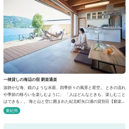
一棟貸しの海辺の宿 窮楽通楽
波静かな海、鏡のような水面、四季折々の風景と星空。 ときの流れ
や季節の移ろいを楽しむように、 「人はどんなときも、楽しむこと
はできる」。 海と山と空に囲まれた紀北町矢口浦の貸別荘【窮楽通
楽】。 中国古典『荘子』の一節「窮亦楽、通亦楽」から名づけまし
東紀州
た。 いつでも気軽にご利用ください。