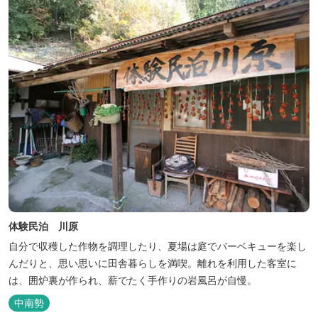
体験民泊 川原
自分で収穫した作物を調理したり、夏場は庭でバーベキューを楽し
んだりと、思い思いに田舎暮らしを満喫。離れを利用した客室に
は、囲炉裏が作られ、薪でたく手作りの岩風呂が自慢。
中南勢