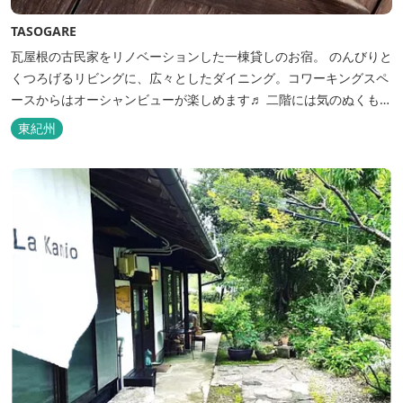
TASOGARE
瓦屋根の古民家をリノベーションした一棟貸しのお宿。 のんびりと
くつろげるリビングに、広々としたダイニング。コワーキングスペ
ースからはオーシャンビューが楽しめます♬ 二階には気のぬくもり
を感じながら、アートと読書に浸ることができる「TASOGAREの
東紀州
間」があり、海を眺めながらゆったりとした時間を過ごすことがで
きます。