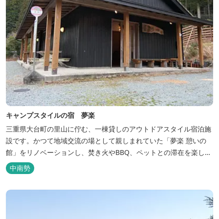
キャンプスタイルの宿 夢楽
三重県大台町の里山に佇む、一棟貸しのアウトドアスタイル宿泊施
設です。かつて地域交流の場として親しまれていた「夢楽 憩いの
館」をリノベーションし、焚き火やBBQ、ペットとの滞在を楽しめ
る“キャンプ気分”の宿として生まれ変わりました。 【営業時間】 チ
中南勢
ェックイン 15：00（早めのチェックインご希望は予約時に要相
談） チェックアウト 9：00 【定休日】 不定休 【料金...