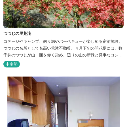
つつじの里荒滝
コテージやキャンプ、釣り堀やバーベキューが楽しめる宿泊施設。
つつじの名所として名高い荒滝不動尊。４月下旬の開花期には、数
千株のつつじが山一面を赤く染め、辺りの山の新緑と見事なコント
ラストを織り成します。 松阪の観光情報は、松阪観光インフォメー
中南勢
ションサイト ワクワク松阪 ...