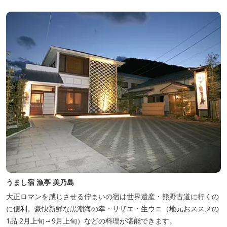
うまし宿 漁亭 美乃島
大正ロマンを感じさせる佇まいの宿は世界遺産・熊野古道に行くの
に便利。豪快新鮮な黒潮海の幸・サザエ・生ウニ（地元おススメの
1品 2月上旬～9月上旬）などの料理が堪能できます。