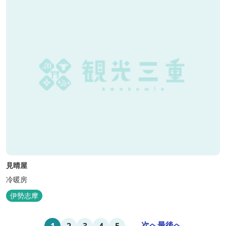
見晴屋
冷暖房
伊勢志摩
...
次へ
最後へ
1
2
3
4
5