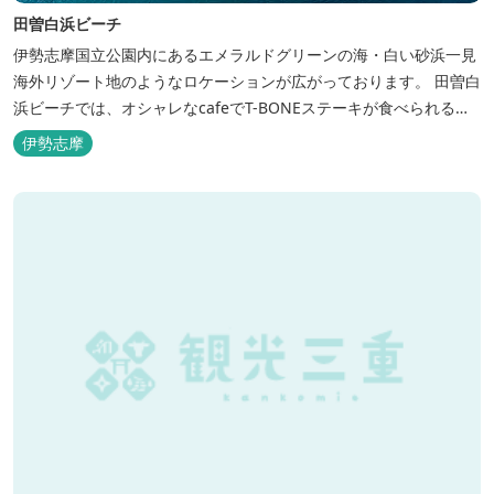
田曽白浜ビーチ
伊勢志摩国立公園内にあるエメラルドグリーンの海・白い砂浜一見
海外リゾート地のようなロケーションが広がっております。 田曽白
浜ビーチでは、オシャレなcafeでT-BONEステーキが食べられる。
又、海を見ながら黄昏るのもよし、アクティブにマリンアクティビ
伊勢志摩
ティ・スカイダイビング・ヘリコプタークルージングを体験するこ
ともできます。 是非、田曽白浜にございます施設紹介のVTRをご参
照く...