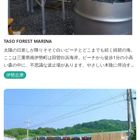
TASO FOREST MARINA
太陽の日差しが降りそそぐ白いビーチとどこまでも続く紺碧の海。
ここは三重県南伊勢町は田曽白浜海岸。ビーチから徒歩1分の小高
い森の中に、不思議な波止場があります。やさしい木陰に停泊する
のは3艇のヨット。日本初の森のマリーナです。 航海の気分高まる
伊勢志摩
インテリアは見た目からは想像できないほど広く、くつろぎの空
間。夏場でもエアコン完備で快適にお過ごしいただけます。甲板の
上に寝転んで夜空を見上げれば...