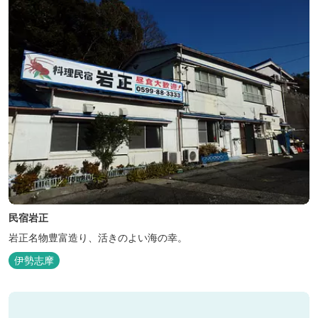
民宿岩正
岩正名物豊富造り、活きのよい海の幸。
伊勢志摩