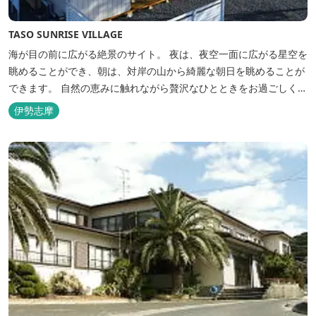
TASO SUNRISE VILLAGE
海が目の前に広がる絶景のサイト。 夜は、夜空一面に広がる星空を
眺めることができ、朝は、対岸の山から綺麗な朝日を眺めることが
できます。 自然の恵みに触れながら贅沢なひとときをお過ごしくだ
さい。 ウッドテラスでのバーベキューを楽しむこともでき、BBQ
伊勢志摩
初心者でも安心のガスBBQ台をご用意しております。 また、海岸
を散策しながら海風を感じるのもよし、インスタントハウス内でリ
ラックスする...