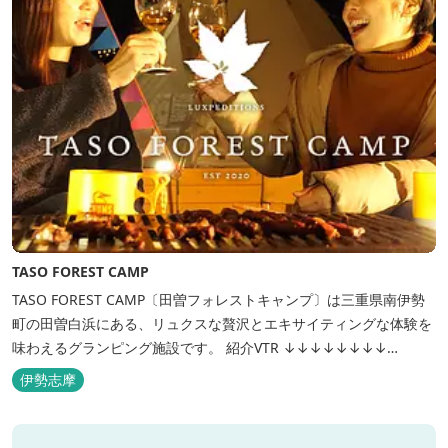
TASO FOREST CAMP
TASO FOREST CAMP〔田曽フォレストキャンプ〕は三重県南伊勢
町の田曽白浜にある、リュクスな贅沢とエキサイティングな体験を
味わえるグランピング施設です。 紹介VTR ↓↓↓↓↓↓↓↓
https://www.youtube.com/watch?v=jpF0wPRjqSw
伊勢志摩