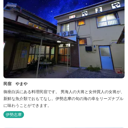
民宿 やまや
御座白浜にある料理民宿です。 男海人の大将と女仲買人の女将が、
新鮮な魚介類でおもてなし。伊勢志摩の旬の海の幸をリーズナブル
に味わうことができます。
伊勢志摩