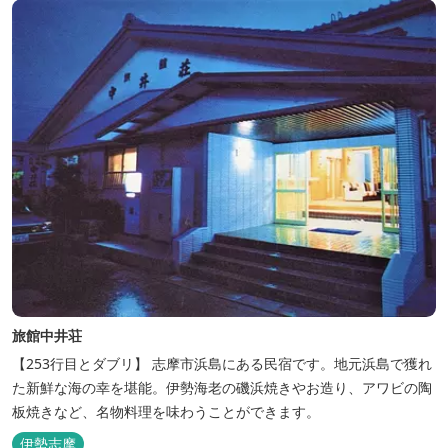
旅館中井荘
【253行目とダブリ】 志摩市浜島にある民宿です。地元浜島で獲れ
た新鮮な海の幸を堪能。伊勢海老の磯浜焼きやお造り、アワビの陶
板焼きなど、名物料理を味わうことができます。
伊勢志摩