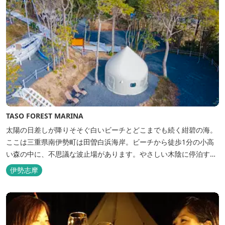
TASO FOREST MARINA
太陽の日差しが降りそそぐ白いビーチとどこまでも続く紺碧の海。
ここは三重県南伊勢町は田曽白浜海岸。ビーチから徒歩1分の小高
い森の中に、不思議な波止場があります。やさしい木陰に停泊する
のは3艇のヨット。日本初の森のマリーナです。 航海の気分高まる
伊勢志摩
インテリアは見た目からは想像できないほど広く、くつろぎの空
間。夏場でもエアコン完備で快適にお過ごしいただけます。甲板の
上に寝転んで夜空を見上げれば...