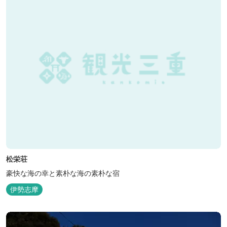
松栄荘
豪快な海の幸と素朴な海の素朴な宿
伊勢志摩