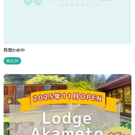
民宿かめや
東紀州