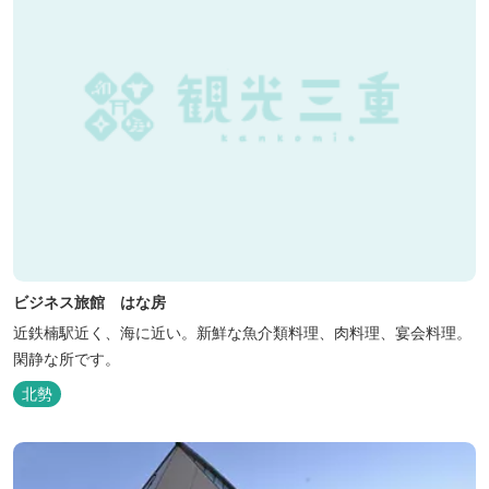
ビジネス旅館 はな房
近鉄楠駅近く、海に近い。新鮮な魚介類料理、肉料理、宴会料理。
閑静な所です。
北勢