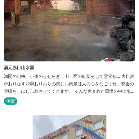
湯元赤目山水園
満開の山桜、小川のせせらぎ、山一面の紅葉そして雪景色… 大自然
がおりなす四季おりおりの美しい風景は人の心をなごませ、都会の
喧噪をしばし忘れさせてくれます。 そんな恵まれた環境の中にあ
る、純和風造りの閑静なたたずまい …それが赤目山水園です。 ま
伊賀
た、赤目山水園の園内からこんこんと湧き出る天然温泉「赤目温泉
山の湯」は、肌にやさしい美人と健康の湯として大勢のお客様に喜
んでいただいておりま...