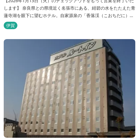
【2026年1月13日（火）のチェックアウトをもって営業を終了いた
します】 奈良県との県境近く名張市にある、紺碧の水をたたえた青
蓮寺湖を眼下に望むホテル。自家源泉の「香落渓（こおちだに）温
泉」は天然アルカリ泉。露天風呂から眺める湖は、遮るものがな
伊賀
く、絶景と評判です。