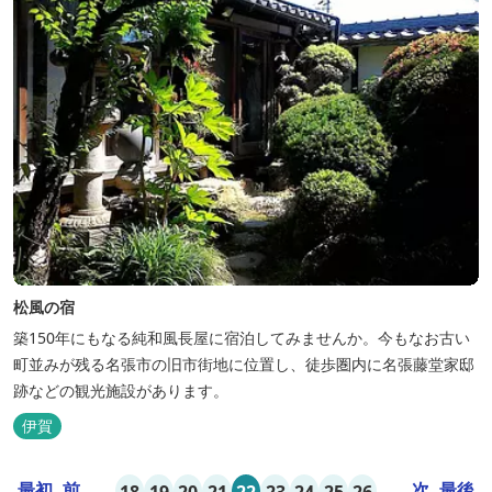
松風の宿
築150年にもなる純和風長屋に宿泊してみませんか。今もなお古い
町並みが残る名張市の旧市街地に位置し、徒歩圏内に名張藤堂家邸
跡などの観光施設があります。
伊賀
最初
前
...
...
次
最後
18
19
20
21
22
23
24
25
26