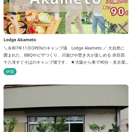
Lodge Akameto
＼令和7年11月OPENのキャンプ場 Lodge Akameto ／ 大自然に
囲まれた、BBQやピザづくり、川遊びや焚き火が楽しめる 赤目四
十八滝すぐそばのキャンプ場です。 ★大阪から車で90分・名古屋
から120分の好アクセス！ ★専用テラス付きバンガローでは、BBQ
伊賀
をしながら子どもが川遊びをしているのが見れる！ ★Wi-Fiがつな
がります！ ★日帰りBBQや大人数での研修も...