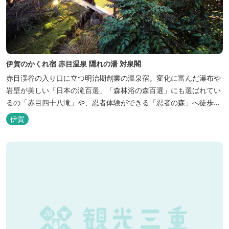
伊賀のかくれ宿 赤目温泉 隠れの湯 対泉閣
赤目渓谷の入り口に立つ明治期創業の温泉宿。変化に富んだ瀑布や
岩壁が美しい「日本の滝百選」「森林浴の森百選」にも選ばれてい
るの「赤目四十八滝」や、忍者体験ができる「忍者の森」へ徒歩５
分と観光にも好立地です。 地下１０００メートルから湧くアルカリ
伊賀
性単純温泉はしっとり滑らかな肌触りで美肌効果も期待できます。
地元のスギ材を用いた大浴場は、泡風呂を備えた「上忍の湯」、打
たせ湯を備えた「くのいちの...