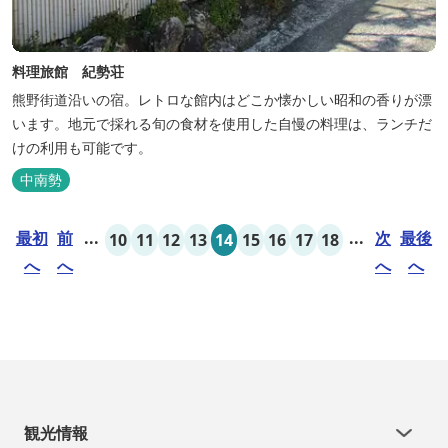
料理旅館 紀勢荘
熊野街道沿いの宿。レトロな館内はどこか懐かしい昭和の香りが漂
います。地元で採れる旬の食材を使用した自慢の料理は、ランチだ
けの利用も可能です。
中南勢
最初
前
...
...
次
最後
10
11
12
13
14
15
16
17
18
へ
へ
へ
へ
観光情報