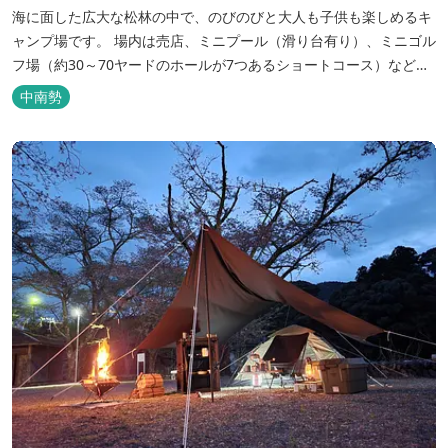
海に面した広大な松林の中で、のびのびと大人も子供も楽しめるキ
ャンプ場です。 場内は売店、ミニプール（滑り台有り）、ミニゴル
フ場（約30～70ヤードのホールが7つあるショートコース）なども
あります。 目の前の海では、海水浴など安心して楽しめます。周辺
中南勢
観光地には、伊勢志摩国立公園の玄関口にあたります。