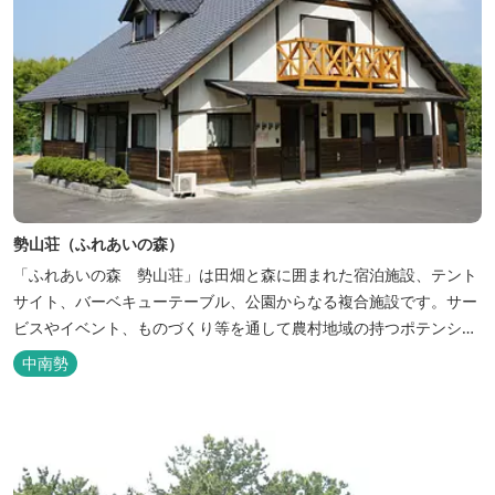
勢山荘（ふれあいの森）
「ふれあいの森 勢山荘」は田畑と森に囲まれた宿泊施設、テント
サイト、バーベキューテーブル、公園からなる複合施設です。サー
ビスやイベント、ものづくり等を通して農村地域の持つポテンシャ
ルを発信しています。 めだかやタガメなど水生生物が生息し、初夏
中南勢
にはホタルが飛び交う「メダカ池」や、約９０００本のあじさいが
植えられた「あじさいの小径」を散策し、遠い昔に過ごした懐かし
い田舎にタイムスリップしてみま...