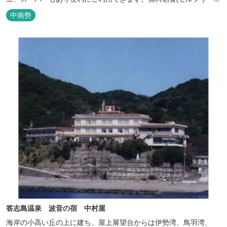
ス)、大型無料駐車場も完備。
中南勢
答志島温泉 波音の宿 中村屋
海岸の小高い丘の上に建ち、屋上展望台からは伊勢湾、鳥羽湾、