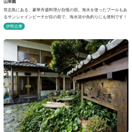
山幸園
答志島にある、豪華舟盛料理が自慢の宿。海水を使ったプールもあ
るサンシャインビーチが目の前で、海水浴や魚釣りにも便利です！
伊勢志摩