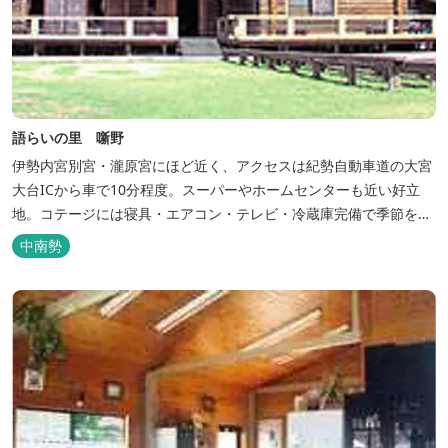
語らいの里 噺野
伊勢内宮別宮・瀧原宮にほど近く、アクセスは紀勢自動車道の大宮
大台ICから車で10分程度。スーパーやホームセンターも近い好立
地。コテージには寝具・エアコン・テレビ・冷蔵庫完備で季節を問
わず楽しめます。 食器・調理器具の揃った自炊棟や24時間利用可
中南勢
能なシャワールームなど充実の設備で快適にお過ごしいただけま
す。施設内には噺野温泉もありコテージ宿泊の方は貸し切りでご利
用いただけます(１棟につき１時間)