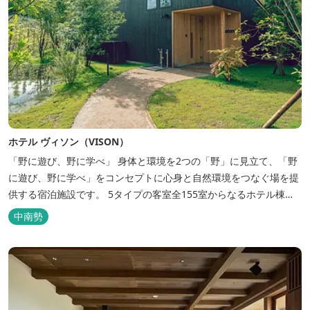
ホテル ヴィソン（VISON）
「野に遊び、野に学べ」 身体と環境を2つの「野」に見立て、「野
に遊び、野に学べ」をコンセプトに心身と自然環境をつなぐ場を提
供する宿泊施設です。 5タイプの客室全155室からなるホテル棟
と、プライベートな滞在が楽しめる一棟独立型のヴィラ6棟がござ
中南勢
います。