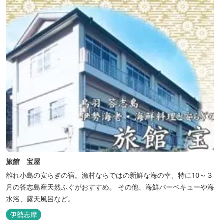
旅館 宝屋
離れ小島の安らぎの宿。漁村ならではの新鮮な海の幸、特に10～３
月の答志島産天然ふぐがおすすめ。 その他、海鮮バーベキューや海
水浴、露天風呂など。
伊勢志摩