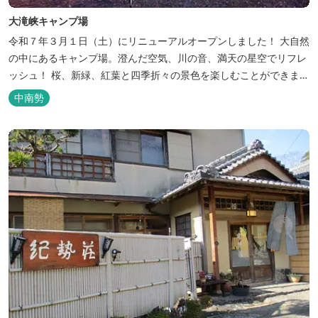
大滝峡キャンプ場
令和７年３月１日（土）にリニューアルオープンしました！ 大自然
の中にあるキャンプ場。澄んだ空気、川の音、満天の星空でリフレ
ッシュ！ 桜、新緑、紅葉と四季折々の景色を楽しむことができま
す。 紀勢自動車道「大宮大台Ic」から車で約10分と好アクセス！
中南勢
今年の営業は１２月１４日（日）までです！来年は３月１日（日）
からの営業となりますのでよろしくお願いします！ ソロサイト・オ
ートテント...