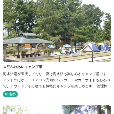
大淀ふれあいキャンプ場
海水浴場が隣接しており、夏は海水浴も楽しめるキャンプ場です。
テントのほかに、エアコン完備のバンガローやカーサイトもあるの
で、アウトドア初心者でも気軽にキャンプを楽しめます！ 管理棟、
水道、冷水シャワー、温水シャワー（有料）、共同休憩所、炊事
中南勢
場、水洗トイレ、毛布（有料）、駐車場（宿泊の場合は無料、デイ
利用の場合は有料）完備しています。