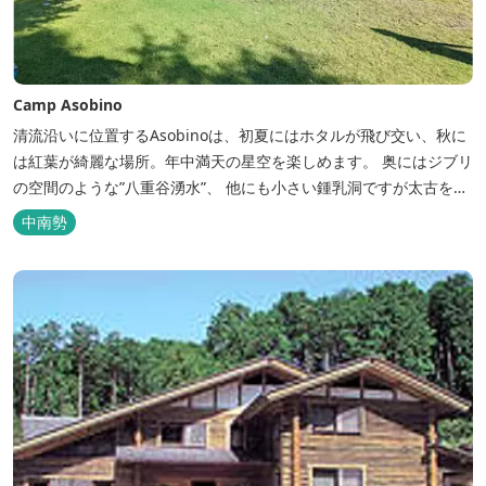
Camp Asobino
清流沿いに位置するAsobinoは、初夏にはホタルが飛び交い、秋に
は紅葉が綺麗な場所。年中満天の星空を楽しめます。 奥にはジブリ
の空間のような”八重谷湧水”、 他にも小さい鍾乳洞ですが太古を想
像させる”風穴”などがあり、自然が豊かなスポットです。 wi-fi完
中南勢
備。テントサウナもご利用いただけます。 また近くには廃校を活用
した「阿曽温泉」もあります。