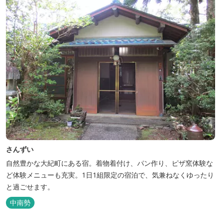
さんずい
自然豊かな大紀町にある宿。着物着付け、パン作り、ピザ窯体験な
ど体験メニューも充実。1日1組限定の宿泊で、気兼ねなくゆったり
と過ごせます。
中南勢