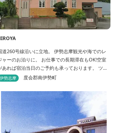
HIROYA
国道260号線沿いに立地。 伊勢志摩観光や海でのレ
ジャーのお泊りに。 お仕事での長期滞在もOK!空室
があれば宿泊当日のご予約も承っております。 ツー
リングのバイカーさんもお気軽にお立ち寄りくださ
度会郡南伊勢町
伊勢志摩
い。