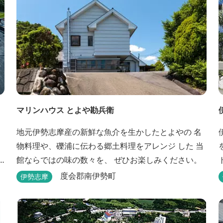
マリンハウス とよや勘兵衛
ィ
地元伊勢志摩産の新鮮な魚介を生かしたとよやの 名
物料理や、礫浦に伝わる郷土料理をアレンジ した 当
館ならではの味の数々を、 ぜひお楽しみください。
や
度会郡南伊勢町
伊勢志摩
Q