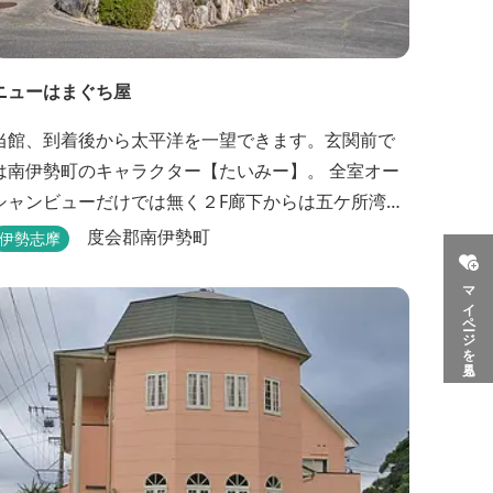
ニューはまぐち屋
当館、到着後から太平洋を一望できます。玄関前で
は南伊勢町のキャラクター【たいみー】。 全室オー
シャンビューだけでは無く２F廊下からは五ケ所湾、
礫浦を一望でき船は勿論の事、養殖筏や釣り堀筏な
度会郡南伊勢町
伊勢志摩
どみる事ができます。 当館一押しのお部屋【大島】
マイページを見る
からは太平洋を一望。マグロの養殖筏、夜には漁師
さん達の船の光がみえ対岸には田曽浦の町の光が綺
麗に見えます。