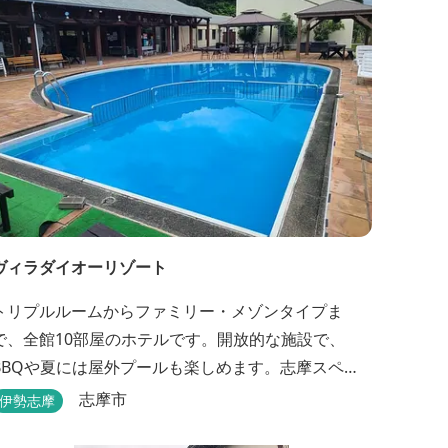
アンカヌー、ペダルボート、ファンサイクルなど豊
富なアクティビ...
ヴィラダイオーリゾート
トリプルルームからファミリー・メゾンタイプま
で、全館10部屋のホテルです。開放的な施設で、
BBQや夏には屋外プールも楽しめます。志摩スペイ
ン村まで車で約25分と観光にも便利。 バレルサウナ
志摩市
伊勢志摩
をはじめました。