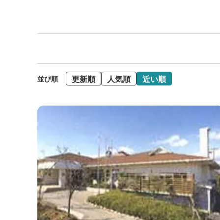
更新順
人気順
近い順
並び順