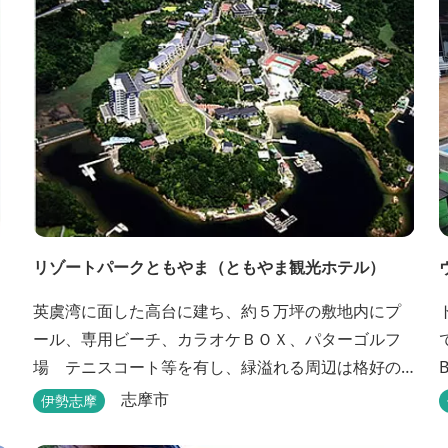
リゾートパークともやま（ともやま観光ホテル）
英虞湾に面した高台に建ち、約５万坪の敷地内にプ
ール、専用ビーチ、カラオケＢＯＸ、パターゴルフ
場 テニスコート等を有し、緑溢れる周辺は格好の
サイクリングコースです。お料理は新鮮な海の幸を
志摩市
伊勢志摩
ふんだんに使用する荒磯焼、活造会席、伊勢海老残