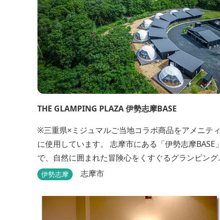
THE GLAMPING PLAZA 伊勢志摩BASE
※三重県×ミジュマルご当地コラボ商品をアメニテ
に使用しています。 志摩市にある「伊勢志摩BASE」
で、自然に囲まれた冒険心をくすぐるグランピング
はいかがですか？7棟あるドーム型テントでの宿泊
志摩市
伊勢志摩
FREE BARのサービス、伊勢志摩の特産を使ったBB
が、楽しいひとときを演出します。温暖な伊勢志摩
で、特別なリゾートのひとときを。