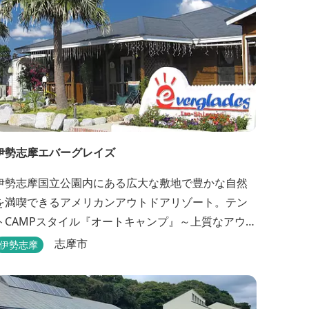
伊勢志摩エバーグレイズ
伊勢志摩国立公園内にある広大な敷地で豊かな自然
を満喫できるアメリカンアウトドアリゾート。テン
トCAMPスタイル『オートキャンプ』～上質なアウト
ドア空間『グランピングスタイル』まで多彩な宿泊
志摩市
伊勢志摩
スタイルを体験できます。 場内ではキッズイベント
＆アクティビティーが人気！365日開催のアメリカン
カルチャーを取り入れたキッズイベント、カナディ