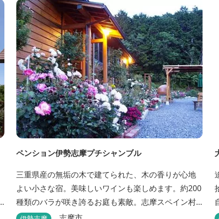
酷鍋会席、松茸料理（秋）等グルメ志向の方に好評
です。夏には野外バーベキューも毎晩行ないます。
ペンション伊勢志摩プチシャンブル
三重県産の無垢の木で建てられた、木の香りが心地
よい小さな宿。美味しいワインも楽しめます。約200
種類のバラが咲き誇るお庭も素敵。志摩スペイン村
へ約6キロと観光にも便利です。
志摩市
伊勢志摩