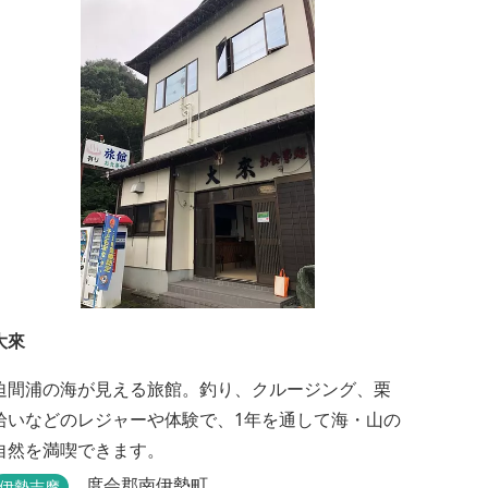
大來
迫間浦の海が見える旅館。釣り、クルージング、栗
拾いなどのレジャーや体験で、1年を通して海・山の
自然を満喫できます。
度会郡南伊勢町
伊勢志摩