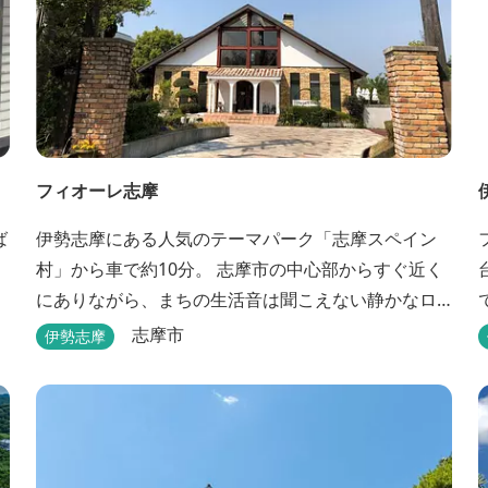
フィオーレ志摩
ば
伊勢志摩にある人気のテーマパーク「志摩スペイン
村」から車で約10分。 志摩市の中心部からすぐ近く
にありながら、まちの生活音は聞こえない静かなロ
ケーションと、木の温もりを感じる本格的なコテー
志摩市
伊勢志摩
ジは、非日常の時間を過ごすにはぴったり。ペット
と一緒に泊まれる宿泊棟もあり、「週末、ペットと
ゆっくり過ごしたい」という利用客も多いです。