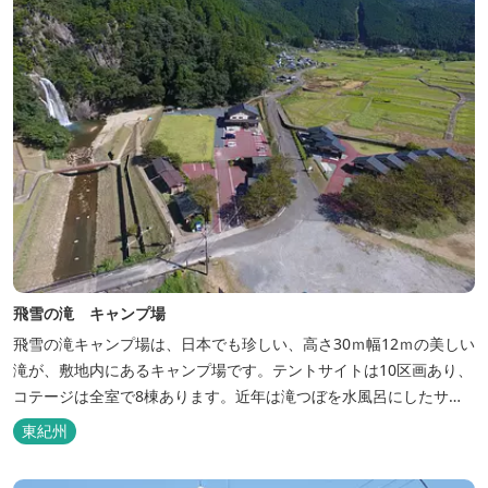
飛雪の滝 キャンプ場
飛雪の滝キャンプ場は、日本でも珍しい、高さ30ｍ幅12ｍの美しい
滝が、敷地内にあるキャンプ場です。テントサイトは10区画あり、
コテージは全室で8棟あります。近年は滝つぼを水風呂にしたサウ
ナが人気です。
東紀州