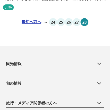
いなべ市に遊びに来られる方も楽しめる施設になります。今まで人
北勢
気だった温泉はそのままに、サウナエリアやコンテナタイプの宿
泊、地元のお野菜が楽しめる飲食施設が加わります。 「いなべ阿下
最初へ
前へ
...
24
25
26
27
28
喜ベース」は、『自...
観光情報
旬の情報
旅行・メディア関係者の方へ