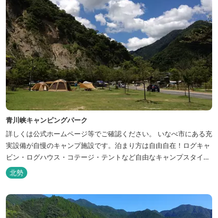
青川峡キャンピングパーク
詳しくは公式ホームページ等でご確認ください。 いなべ市にある充
実設備が自慢のキャンプ施設です。泊まり方は自由自在！ログキャ
ビン・ログハウス・コテージ・テントなど自由なキャンプスタイル
が楽しめます。屋根付きの炭火焼ハウスがありますので、雨や風の
北勢
日も快適にバーベキューをお楽しみいただけます。日帰り利用、団
体利用可能。 青少年向けの屋外キャンプ施設、かもしかキャンプフ
ィールドもございま...