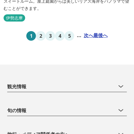
スイートルーム。屋上庭園からは美しいリアス海岸をパノラマで望
むことができます。
伊勢志摩
...
次へ
最後へ
1
2
3
4
5
観光情報
旬の情報