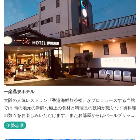
一楽温泉ホテル
大阪の人気レストラン『香港海鮮飲茶楼』がプロデュースする当館
では 旬の地元の新鮮な極上の食材と料理長の技術が織りなす御料理
の数々をお楽しみいただけます。またお部屋からはパールブリッジ
や真珠筏など、美しい景色が一望できます。「美肌の湯」として有
伊勢志摩
名な榊原温泉の運び湯を使用した大浴場も完備。