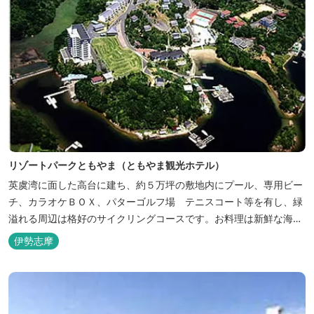
リゾートパークともやま（ともやま観光ホテル）
英虞湾に面した高台に建ち、約５万坪の敷地内にプール、専用ビー
チ、カラオケＢＯＸ、パターゴルフ場 テニスコート等を有し、緑
溢れる周辺は格好のサイクリングコースです。お料理は新鮮な海の
幸をふんだんに使用する荒磯焼、活造会席、伊勢海老残酷鍋会席、
伊勢志摩
松茸料理（秋）等グルメ志向の方に好評です。夏には野外バーベキ
ューも毎晩行ないます。