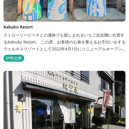
Kabuku Resort
ストロベリービーチとの通称でも親しまれるいちご浜近隣に位置す
るKabuku Resort。 この度、お客様の心身を整えるお手伝いをする
ウェルネスリゾートとして2022年4月1日にリニューアルオープン
いたしました。 フィンランド式ロウリュテントサウナがご宿泊区画
伊勢志摩
に1張ずつ付属されたプランが登場。 「ととのう」条件が揃い、さ
らに皆様に楽しんでもらえる空間となりました。 満点の星空の下で
ド...