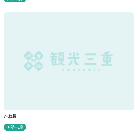
かね長
伊勢志摩