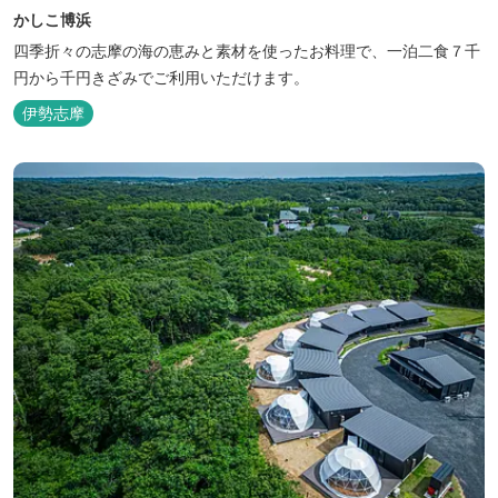
かしこ博浜
四季折々の志摩の海の恵みと素材を使ったお料理で、一泊二食７千
円から千円きざみでご利用いただけます。
伊勢志摩