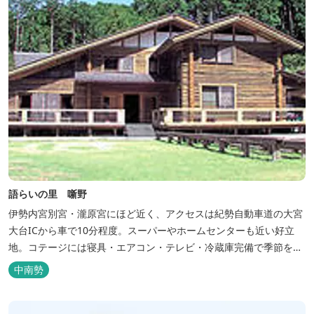
語らいの里 噺野
伊勢内宮別宮・瀧原宮にほど近く、アクセスは紀勢自動車道の大宮
大台ICから車で10分程度。スーパーやホームセンターも近い好立
地。コテージには寝具・エアコン・テレビ・冷蔵庫完備で季節を問
わず楽しめます。 食器・調理器具の揃った自炊棟や24時間利用可
中南勢
能なシャワールームなど充実の設備で快適にお過ごしいただけま
す。施設内には噺野温泉もありコテージ宿泊の方は貸し切りでご利