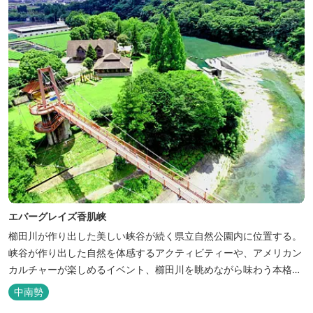
エバーグレイズ香肌峡
櫛田川が作り出した美しい峡谷が続く県立自然公園内に位置する。
峡谷が作り出した自然を体感するアクティビティーや、アメリカン
カルチャーが楽しめるイベント、櫛田川を眺めながら味わう本格的
なアメリカンＢＢＱを体験することができる。 松阪の観光情報は、
中南勢
松阪観光インフォメーションサイト ワクワ...