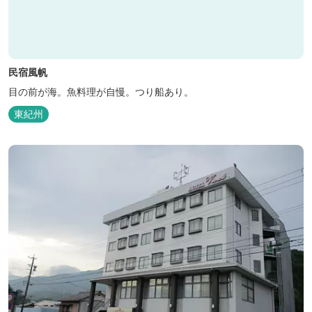
民宿風帆
目の前が海。魚料理が自慢。つり船あり。
東紀州