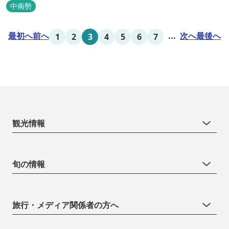
吊り橋をわたれば宿泊施設のエバーグレイズ香肌峡まですぐ。 【イ
中南勢
チオシ名物】 ・味噌カツ丼…地元産の甘味噌を使ったボリュームた
っぷりの丼ぶり。 松阪の観光情報は、松阪観光インフォメ...
最初へ
前へ
...
次へ
最後へ
1
2
3
4
5
6
7
観光情報
旬の情報
旅行・メディア関係者の方へ