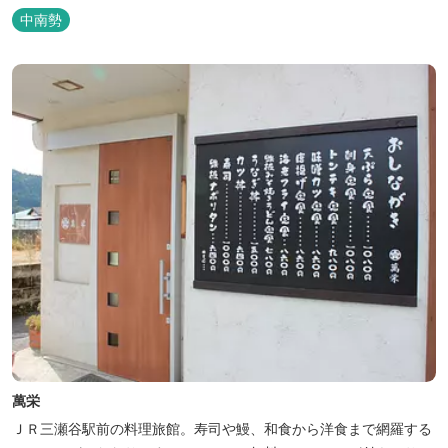
登山初心者から楽しめる総門山など、表情豊かな山々が連なりま
中南勢
す。 日本の滝百選に選ばれている七ッ釜滝など、大自然が作り出す
四季折々の景観は実に壮大です。身も心もリフレッシュする旅の拠
点として、当ホテルは快適さを追...
萬栄
ＪＲ三瀬谷駅前の料理旅館。寿司や鰻、和食から洋食まで網羅する