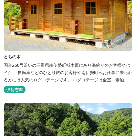
とちの木
国道260号沿いの三重県南伊勢町栃木竈にあり海釣りのお客様やバ
イク、 自転車などのひとり旅のお客様や南伊勢町へお仕事に来られ
る方には人気のログコテージです。 ログコテージは全室、素泊まり
となっており、おひとり様限定のお部屋、お二人様限定のお部屋、
伊勢志摩
3名様から5名様限定のお部屋とあります。 お風呂やトイレは別棟
に完備。 国道260号向いには喫茶食事とちの木では、お食事もでき
人気のトンテ...