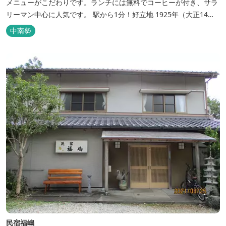
メニューがこだわりです。ランチには無料でコーヒーが付き、サラ
リーマン中心に人気です。 駅から1分！好立地 1925年（大正14
年）に開業した歴史ある旅館。JR三瀬谷駅から徒歩一分と好立地の
中南勢
場所にあり、大変便利です。 部屋数は11室、大広間が2部屋。少人
数から団体のお客様まで幅広くご利用いただけます。 人気の定食は
品数...
民宿福嶋