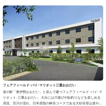
フェアフィールド･バイ･マリオット三重おおだい
道の駅「奥伊勢おおだい」と並んで建つフェアフィールド･バイ･マ
リオット･三重おおだい。大台には川遊びや鮎釣りなどを楽しめる
清流、宮川が流れ、日本屈指の峡谷コースである大杉谷登山道や、