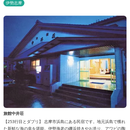
できるクルーズ船は毎日運行しており、漁で獲れた魚を食べること
伊勢志摩
もできます。
旅館中井荘
【253行目とダブリ】 志摩市浜島にある民宿です。地元浜島で獲れ
た新鮮な海の幸を堪能。伊勢海老の磯浜焼きやお造り、アワビの陶