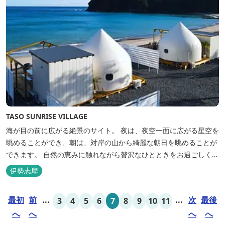
TASO SUNRISE VILLAGE
海が目の前に広がる絶景のサイト。 夜は、夜空一面に広がる星空を
眺めることができ、朝は、対岸の山から綺麗な朝日を眺めることが
できます。 自然の恵みに触れながら贅沢なひとときをお過ごしくだ
さい。 ウッドテラスでのバーベキューを楽しむこともでき、BBQ
伊勢志摩
初心者でも安心のガスBBQ台をご用意しております。 また、海岸
を散策しながら海風を感じるのもよし、インスタントハウス内でリ
最初
前
...
...
次
最後
3
4
5
6
7
8
9
10
11
ラックスする...
へ
へ
へ
へ