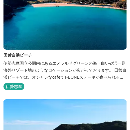
田曽白浜ビーチ
伊勢志摩国立公園内にあるエメラルドグリーンの海・白い砂浜一見
海外リゾート地のようなロケーションが広がっております。 田曽白
浜ビーチでは、オシャレなcafeでT-BONEステーキが食べられる。
又、海を見ながら黄昏るのもよし、アクティブにマリンアクティビ
伊勢志摩
ティ・スカイダイビング・ヘリコプタークルージングを体験するこ
ともできます。 是非、田曽白浜にございます施設紹介のVTRをご参
照く...