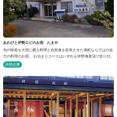
あわびと伊勢エビのお宿 たまや
旬の味覚を大切に郷土料理と自然食を折衷させた港町ならではの迫
力の料理のお宿。 お泊まりコースはいずれも伊勢海老活け造り付。
伊勢志摩