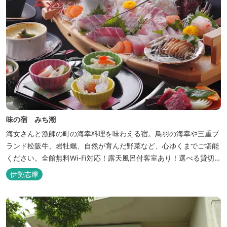
味の宿 みち潮
海女さんと漁師の町の海幸料理を味わえる宿。鳥羽の海幸や三重ブ
ランド松阪牛、岩牡蠣、自然が育んだ野菜など、心ゆくまでご堪能
ください。全館無料Wi-Fi対応！露天風呂付客室あり！選べる貸切
風呂も人気♪相差町内にはパワースポット石神さん（神明神社）あ
伊勢志摩
り！伊勢神宮・おかげ横丁まで最短40分！鳥羽十景にも選ばれた千
鳥ヶ浜は当館の目の前！宿を一歩出れば、満天の星空！周りに何も
ない場所だからこそ、星空がき...