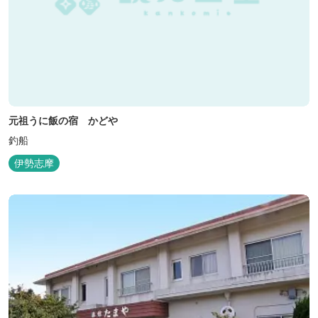
元祖うに飯の宿 かどや
釣船
伊勢志摩