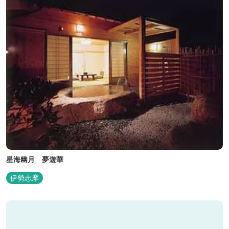
星海幽月 夢遊華
伊勢志摩