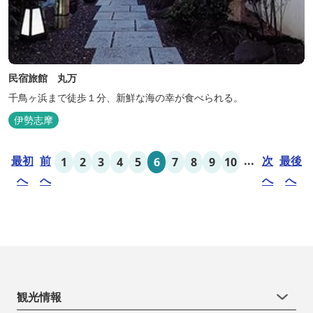
民宿旅館 丸万
千鳥ヶ浜まで徒歩１分、新鮮な海の幸が食べられる。
伊勢志摩
最初
前
...
次
最後
1
2
3
4
5
6
7
8
9
10
へ
へ
へ
へ
観光情報