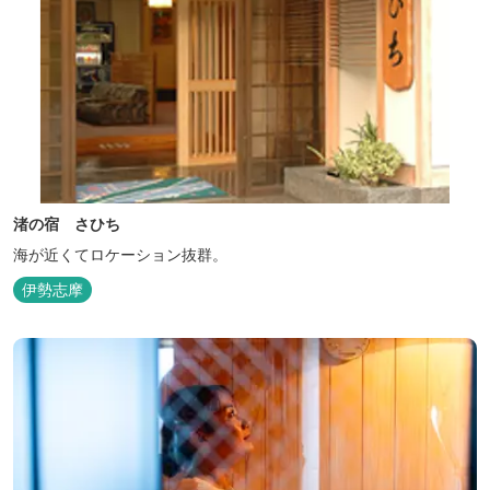
渚の宿 さひち
海が近くてロケーション抜群。
伊勢志摩