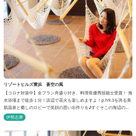
リゾートヒルズ豊浜 蒼空の風
【コロナ対策中】全プラン舟盛り付き、料理長優秀技能士受賞！ 海
水浴場まで徒歩１分！浜辺で花火も楽しめますよ！p.h9.3を誇る美
肌温泉と癒しのロビーで笑顔の思い出作りを♪すぐそこの海辺の高
台に建つ温泉宿
伊勢志摩