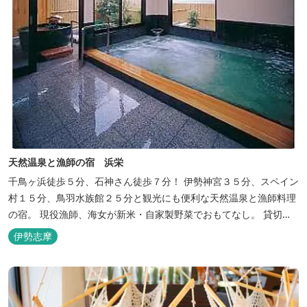
天然温泉と漁師の宿 浜栄
千鳥ヶ浜徒歩５分、石神さん徒歩７分！ 伊勢神宮３５分、スペイン
村１５分、鳥羽水族館２５分と観光にも便利な天然温泉と漁師料理
の宿。 現役漁師、海女が新米・自家製野菜でおもてなし。 貸切露
天風呂は４０分無料。
伊勢志摩