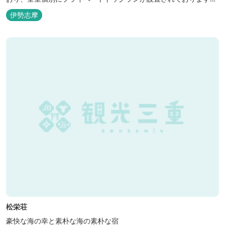
室内面積66㎡～115㎡、プライベートドッグラン面積140㎡～330㎡
伊勢志摩
を設置した広い作りで、 和モダンをコンセプトとした洗練されたデ
ザインのお部屋となります。 お部屋から望むプライベートドッグ
ラ...
松栄荘
豪快な海の幸と素朴な海の素朴な宿