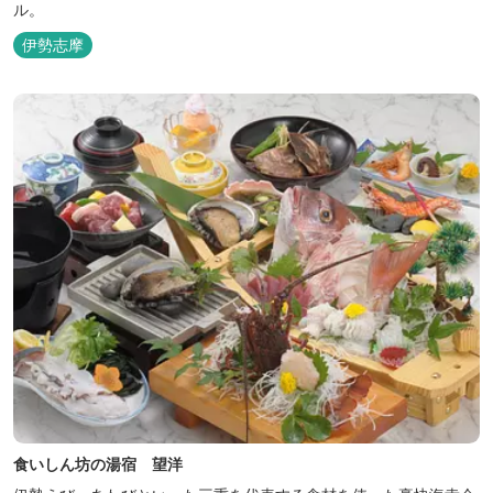
ル。
伊勢志摩
食いしん坊の湯宿 望洋