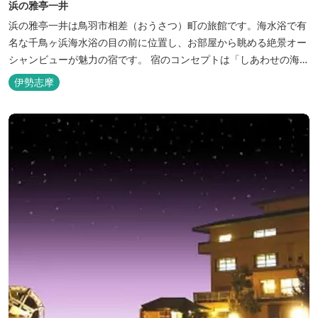
浜の雅亭一井
浜の雅亭一井は鳥羽市相差（おうさつ）町の旅館です。海水浴で有
名な千鳥ヶ浜海水浴の目の前に位置し、お部屋から眺める絶景オー
シャンビューが魅力の宿です。 宿のコンセプトは「しあわせの海
へ、ようきたなあ」。鳥羽市の南端「相差(おうさつ)」は太平洋に
伊勢志摩
面したみなと町。相差の海は、おいしい海産物、海女さん、美しい
千鳥ヶ浜、海に浮く富士山、水平線に昇る朝陽といった自然に恵ま
れた「しあわせの海」です。...