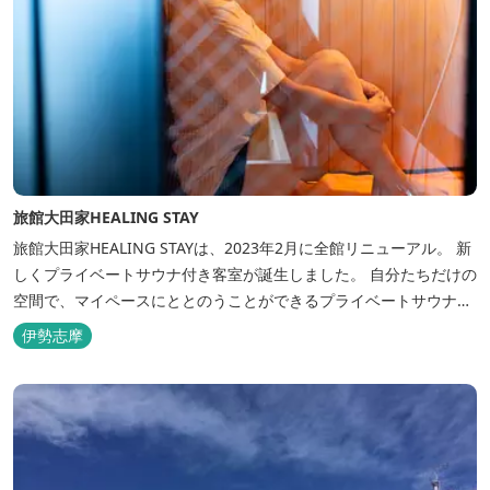
旅館大田家HEALING STAY
旅館大田家HEALING STAYは、2023年2月に全館リニューアル。 新
しくプライベートサウナ付き客室が誕生しました。 自分たちだけの
空間で、マイペースにととのうことができるプライベートサウナ。
相差ならではの新鮮な海の幸、豊かな自然、温泉、そしてサウナで
伊勢志摩
ととのう至福のひとときを。