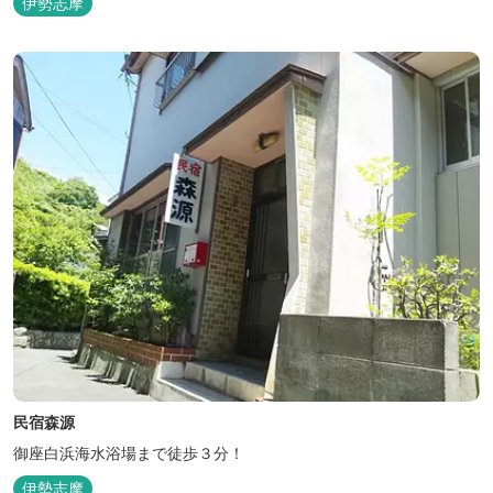
伊勢志摩
ョンを見直し、徹底した管理を行います。 ※「３密・感染対策の見
える化」のため長文になっております。 《３密回避基本対策》
【密閉...
民宿森源
御座白浜海水浴場まで徒歩３分！
伊勢志摩