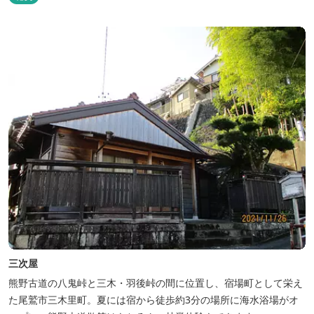
り●
三次屋
熊野古道の八鬼峠と三木・羽後峠の間に位置し、宿場町として栄え
た尾鷲市三木里町。夏には宿から徒歩約3分の場所に海水浴場がオ