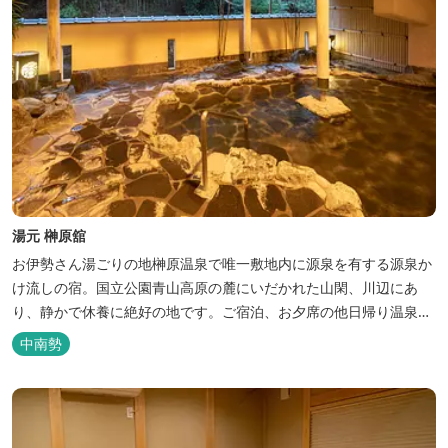
湯元 榊原舘
お伊勢さん湯ごりの地榊原温泉で唯一敷地内に源泉を有する源泉か
け流しの宿。国立公園青山高原の麓にいだかれた山閑、川辺にあ
り、静かで休養に絶好の地です。ご宿泊、お夕席の他日帰り温泉も
楽しめます。お料理にも温泉を用いた温泉野菜蒸しの他美と健康を
中南勢
テーマとしたふるさと会席をご用意しています。