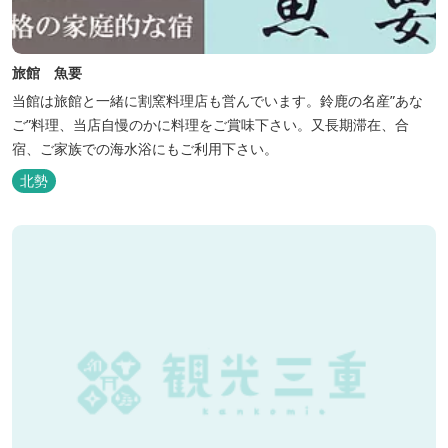
旅館 魚要
当館は旅館と一緒に割窯料理店も営んでいます。鈴鹿の名産”あな
ご”料理、当店自慢のかに料理をご賞味下さい。又長期滞在、合
宿、ご家族での海水浴にもご利用下さい。
北勢