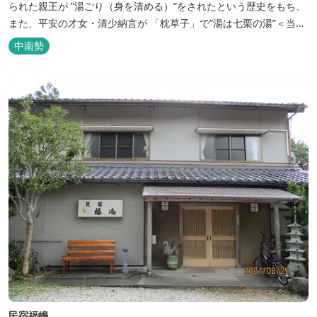
られた親王が ”湯ごり（身を清める）”をされたという歴史をもち、
また、平安の才女・清少納言が 「枕草子」で”湯は七栗の湯”＜当時
の呼び名＞と称えており、 出雲の神を温泉の守り神として祀ってい
中南勢
ることもあって、恋の和歌も多く残っています。 このように、宮中
や神宮にゆかりも深く、つるつるスベスベの肌ざわりの良い泉質は
心身の癒し...
民宿福嶋