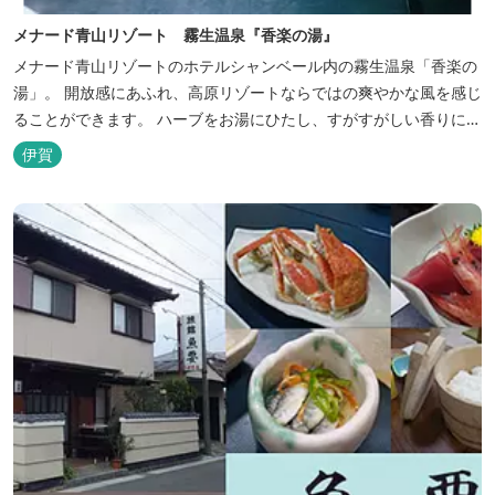
メナード青山リゾート 霧生温泉『香楽の湯』
メナード青山リゾートのホテルシャンベール内の霧生温泉「香楽の
湯」。 開放感にあふれ、高原リゾートならではの爽やかな風を感じ
ることができます。 ハーブをお湯にひたし、すがすがしい香りに心
あらわれる「香りの湯」は、特に女性の方に人気です。 その他、
伊賀
広々とした空間とたっぷりのお湯が魅力の「大浴場」、高原の景色
を満喫できる「露天風呂」、さらに「ミストサウナ」の合計4種の
お湯をお楽しみいただけま...