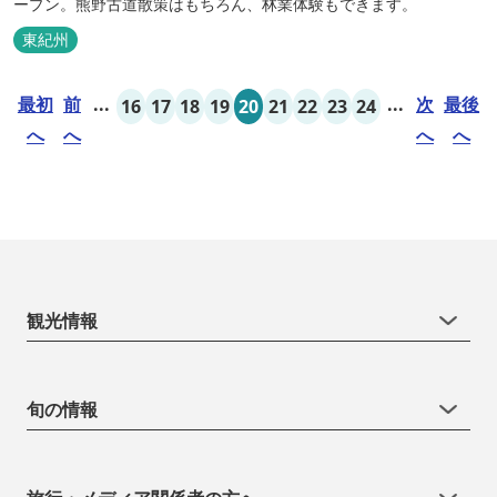
ープン。熊野古道散策はもちろん、林業体験もできます。
東紀州
最初
前
...
...
次
最後
16
17
18
19
20
21
22
23
24
へ
へ
へ
へ
観光情報
旬の情報