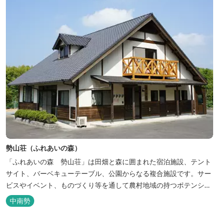
勢山荘（ふれあいの森）
「ふれあいの森 勢山荘」は田畑と森に囲まれた宿泊施設、テント
サイト、バーベキューテーブル、公園からなる複合施設です。サー
ビスやイベント、ものづくり等を通して農村地域の持つポテンシャ
ルを発信しています。 めだかやタガメなど水生生物が生息し、初夏
中南勢
にはホタルが飛び交う「メダカ池」や、約９０００本のあじさいが