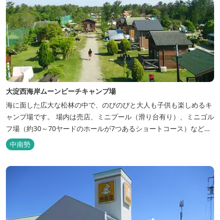
大淀西海岸ムーンビーチキャンプ場
海に面した広大な松林の中で、のびのびと大人も子供も楽しめるキ
ャンプ場です。 場内は売店、ミニプール（滑り台有り）、ミニゴル
フ場（約30～70ヤードのホールが7つあるショートコース）なども
あります。 目の前の海では、海水浴など安心して楽しめます。周辺
中南勢
観光地には、伊勢志摩国立公園の玄関口にあたります。