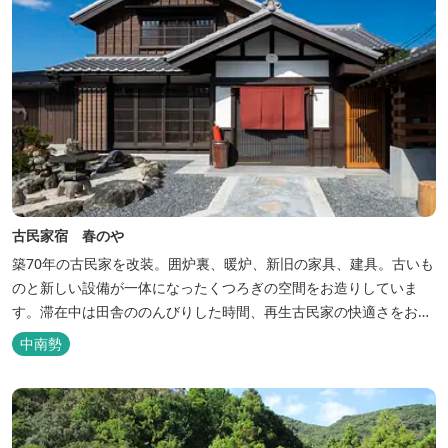
古民家宿 春のや
築70年の古民家を改装。囲炉裏、暖炉、新旧の家具、建具。古いも
のと新しい設備が一体になったくつろぎの空間をお造りしていま
す。滞在中は田舎ののんびりした時間、再生古民家の快適さをお楽
しみください。 【時間】 《 チェックイン 》 15：00～20：00の間
中南勢
にお願いいたします。 《 チェックアウト 》 10：00まで 【御利用
料金】 一日一組様１棟貸し（定員５名） 一...