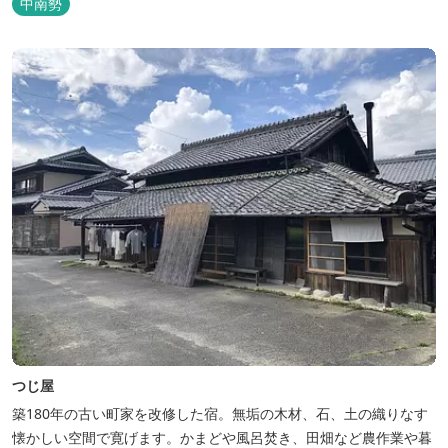
中南勢
備。テントサウナもご利用いただけます。 また近くには廃校を活用
した「阿曽温泉」もあります。
つじ屋
築180年の古い町家を改修した宿。無垢の木材、石、土の織りなす
懐かしい空間で寛げます。かまどや風呂焚き、田畑など農作業や暮