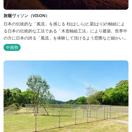
旅籠ヴィソン（VISON）
日本の伝統的な「風流」を感じる 柱(はしら)と梁(はり)の軸組によ
る日本の伝統的な工法である「木造軸組工法」により建築。世界中
の方に日本の誇る「風流」を体験して頂けるよう窓際など細かいデ
ィテールにこだわりました。4棟から成る旅籠棟では各棟1階に入居
中南勢
するテナントプロデュースにより洗練された世界観を各客室でお楽
しみいただけ...