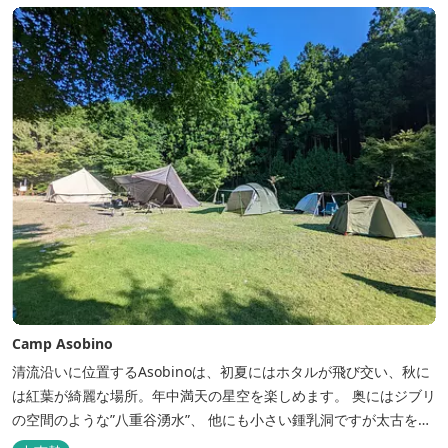
植えられた「あじさいの小径」を散策し、遠い昔に過ごした懐かし
い田舎にタイムスリップしてみま...
Camp Asobino
清流沿いに位置するAsobinoは、初夏にはホタルが飛び交い、秋に
は紅葉が綺麗な場所。年中満天の星空を楽しめます。 奥にはジブリ
の空間のような”八重谷湧水”、 他にも小さい鍾乳洞ですが太古を想
像させる”風穴”などがあり、自然が豊かなスポットです。 wi-fi完