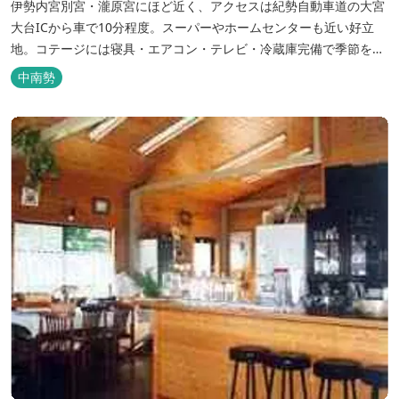
伊勢内宮別宮・瀧原宮にほど近く、アクセスは紀勢自動車道の大宮
大台ICから車で10分程度。スーパーやホームセンターも近い好立
地。コテージには寝具・エアコン・テレビ・冷蔵庫完備で季節を問
わず楽しめます。 食器・調理器具の揃った自炊棟や24時間利用可
中南勢
能なシャワールームなど充実の設備で快適にお過ごしいただけま
す。施設内には噺野温泉もありコテージ宿泊の方は貸し切りでご利
用いただけます(１棟につき１時間)