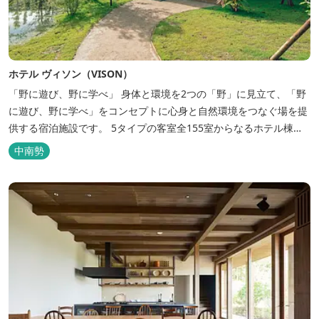
ホテル ヴィソン（VISON）
「野に遊び、野に学べ」 身体と環境を2つの「野」に見立て、「野
に遊び、野に学べ」をコンセプトに心身と自然環境をつなぐ場を提
供する宿泊施設です。 5タイプの客室全155室からなるホテル棟
と、プライベートな滞在が楽しめる一棟独立型のヴィラ6棟がござ
中南勢
います。