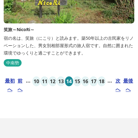
笑旅～NicoRi～
宿の名は、笑旅（にこり）と読みます。築50年以上の古民家をリノ
ベーションした、男女別相部屋形式の旅人宿です。自然に囲まれた
環境でゆっくりと過ごすことができます。
中南勢
最初
前
...
...
次
最後
10
11
12
13
14
15
16
17
18
へ
へ
へ
へ