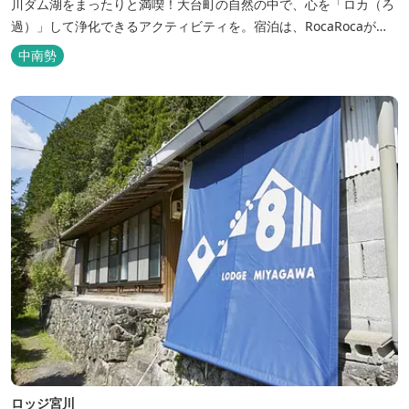
川ダム湖をまったりと満喫！大台町の自然の中で、心を「ロカ（ろ
過）」して浄化できるアクティビティを。宿泊は、RocaRocaが運
営する「キャンプスタイルの宿やまがら」へ！
中南勢
ロッジ宮川