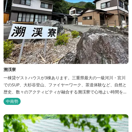
溯渓寮
一棟貸ゲストハウスが3棟あります。三重県最大の一級河川・宮川
でのSUP、大杉谷登山、ファイヤーワーク、茶道体験など、自然と
歴史、数々のアクティビティが融合する溯渓寮で心地よい時間をお
過ごしください。 溯渓寮A棟は、22㎡の広々としたLDKを有する清
中南勢
潔な宿泊棟です。大きな窓からは四季折々の美しい風景を眺望で
き、夏場はウッドデッキ、冬場は薪ストーブと、季節を感じながら
の滞在が可能です。落ち...