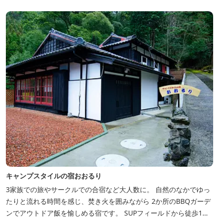
ェックインご希望は予約時に要相談） チェックアウト 9：00
【定...
キャンプスタイルの宿おおるり
3家族での旅やサークルでの合宿など大人数に。 自然のなかでゆっ
たりと流れる時間を感じ、焚き火を囲みながら 2か所のBBQガーデ
ンでアウトドア飯を愉しめる宿です。 SUPフィールドから徒歩1