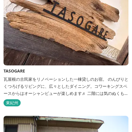
TASOGARE
瓦屋根の古民家をリノベーションした一棟貸しのお宿。 のんびりと
くつろげるリビングに、広々としたダイニング。コワーキングスペ
ースからはオーシャンビューが楽しめます♬ 二階には気のぬくもり
を感じながら、アートと読書に浸ることができる「TASOGAREの
東紀州
間」があり、海を眺めながらゆったりとした時間を過ごすことがで
きます。