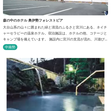
森の中のホテル 奥伊勢フォレストピア
大台山系の山々に囲まれた緑と清流のふるさと宮川にある、ネイチ
ャーセラピーの温泉ホテル。宿泊施設は、ホテルの他、コテージと
キャンプ場を備えています。 施設内に宮川の支流が流れ、川遊びが
できます。BBQエリア、釣堀もあり、ファミリーやグループでもア
中南勢
クティビティを楽しめます。 ディナーは併設の「レストラン アン
ジュ」にて、地元の食材をていねいに調理したフレンチフルコース
をお召し上がりい...