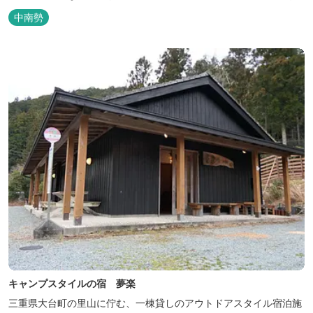
しめます。6月はホタル観賞が人気。 夜になると周囲は真っ暗。都
中南勢
会には無い闇の中を飛び交うヒメホタル・ヘイケボタルを観賞した
り、星空を眺めたり・・・ 初夏の早朝には「アカショウビン」の美
しい声を聞く事ができた...
キャンプスタイルの宿 夢楽
三重県大台町の里山に佇む、一棟貸しのアウトドアスタイル宿泊施