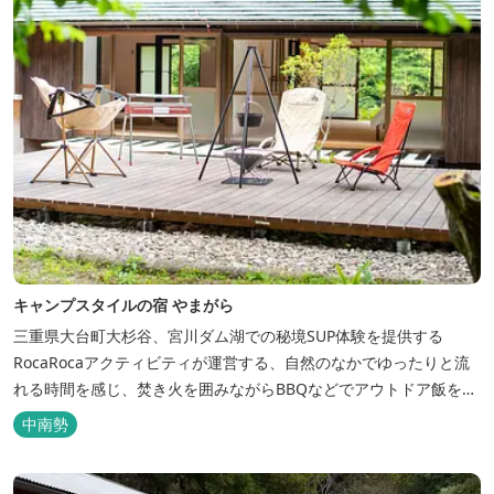
キャンプスタイルの宿 やまがら
三重県大台町大杉谷、宮川ダム湖での秘境SUP体験を提供する
RocaRocaアクティビティが運営する、自然のなかでゆったりと流
れる時間を感じ、焚き火を囲みながらBBQなどでアウトドア飯を愉
しめる宿。 ベッドルーム以外でも、満点の星空を眺めながらテント
中南勢
を張って寝ることもできるキャンプスタイルでおもいおもいのひと
時をお過ごしください。 2023年6月よりペット可となりました。