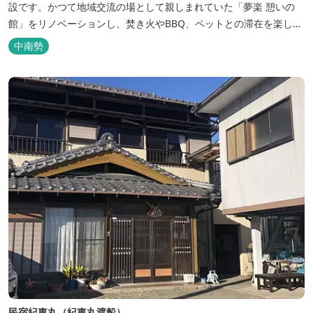
設です。かつて地域交流の場として親しまれていた「夢楽 憩いの
館」をリノベーションし、焚き火やBBQ、ペットとの滞在を楽しめ
る“キャンプ気分”の宿として生まれ変わりました。 【営業時間】 チ
中南勢
ェックイン 15：00（早めのチェックインご希望は予約時に要相
談） チェックアウト 9：00 【定休日】 不定休 【料金...
民宿紀東丸（紀東丸渡船）