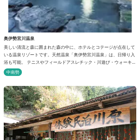
奥伊勢宮川温泉
美しい清流と森に囲まれた森の中に、ホテルとコテージが点在して
いる温泉リゾートです。天然温泉「奥伊勢宮川温泉」は、日帰り入
浴も可能。 テニスやフィールドアスレチック・川遊び・ウォーキン
グ・山登りの後は、岩風呂風の露天風呂と地元産季節の野草を月替
中南勢
メニューの野草風呂と打たせ湯で思いっきりリフレッシュしてくだ
さい。 森林浴に温泉浴でネイチャーセラピーしませんか。