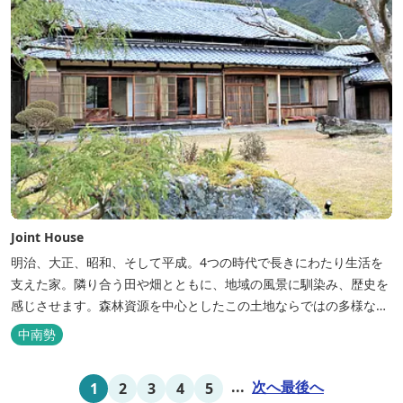
Joint House
明治、大正、昭和、そして平成。4つの時代で長きにわたり生活を
支えた家。隣り合う田や畑とともに、地域の風景に馴染み、歴史を
感じさせます。森林資源を中心としたこの土地ならではの多様な自
然環境の素晴らしさを伝える情報を発信し、そして多種多様な人材
中南勢
と共有することで地域産業・地域社会の発展を図るNPO法人Joint
Plusが運営する民泊です。 NPO法人Joint Plusは、大台町ならでは
...
次へ
最後へ
1
2
3
4
5
の...