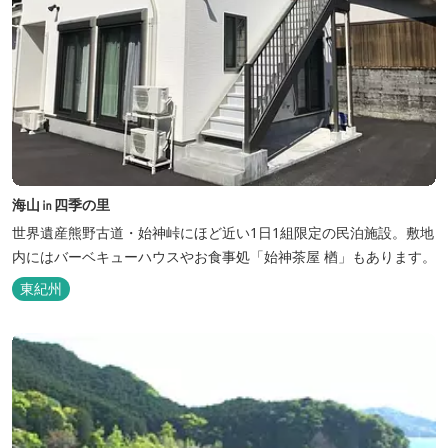
海山㏌四季の里
世界遺産熊野古道・始神峠にほど近い1日1組限定の民泊施設。敷地
内にはバーベキューハウスやお食事処「始神茶屋 楢」もあります。
東紀州