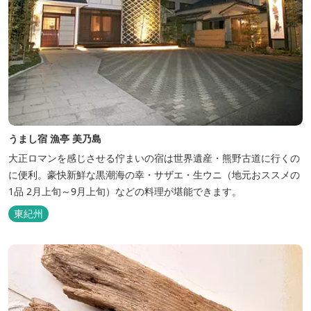
うまし宿 漁亭 美乃島
大正ロマンを感じさせる佇まいの宿は世界遺産・熊野古道に行くの
に便利。豪快新鮮な黒潮海の幸・サザエ・生ウニ（地元おススメの
1品 2月上旬～9月上旬）などの料理が堪能できます。
東紀州