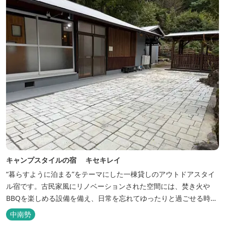
キャンプスタイルの宿 キセキレイ
“暮らすように泊まる”をテーマにした一棟貸しのアウトドアスタイ
ル宿です。古民家風にリノベーションされた空間には、焚き火や
BBQを楽しめる設備を備え、日常を忘れてゆったりと過ごせる時間
が広がります。ペット同伴も可能で、愛犬と一緒に自然を満喫でき
中南勢
るのも魅力です。 【営業時間】 チェックイン 15：00（早めのチ