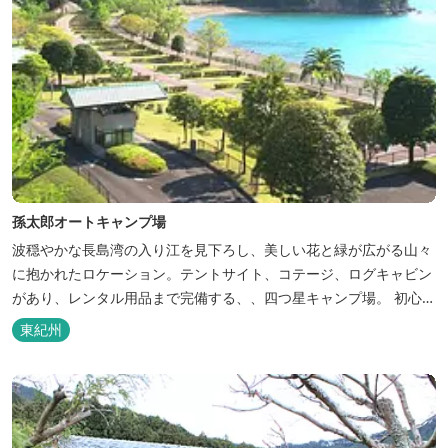
孫太郎オートキャンプ場
波穏やかな長島湾の入り江を見下ろし、美しい花と緑が広がる山々
に抱かれたロケーション。テントサイト、コテージ、ログキャビン
があり、レンタル用品まで完備する、、四つ星キャンプ場。 初心者
の方にも安心の施設と管理体制を整えています。目の前に広がる海
東紀州
で、釣り、磯遊び、シーカヤックなど、様々な遊びが楽しめます。