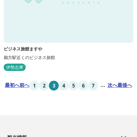
ビジネス旅館ますや
鵜方駅近くのビジネス旅館
伊勢志摩
最初へ
前へ
...
次へ
最後へ
1
2
3
4
5
6
7