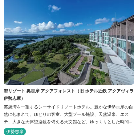
都リゾート 奥志摩 アクアフォレスト（旧 ホテル近鉄 アクアヴィラ
伊勢志摩）
英虞湾を一望するシーサイドリゾートホテル。豊かな伊勢志摩の自
然に包まれて、ゆとりの客室、大型プール施設、天然温泉、エス
テ、大きな天体望遠鏡を備える天文館など、ゆっくりとした時間を
楽しみながら過ごすことができます。 屋内プール：通年 屋外プー
伊勢志摩
ル：2025年7月19日（土）～8月31日（日）