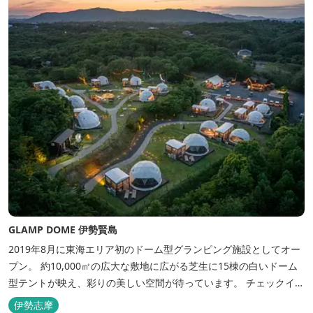
GLAMP DOME 伊勢賢島
2019年8月に東海エリア初のドーム型グランピング施設としてオー
プン。 約10,000㎡の広大な敷地に広がる芝生に15棟の白いドーム
型テントが映え、彩りの美しい空間が待っています。 チェックイン
後は『ハーゲンダッツ食べ放題』 夕食は松阪牛や伊勢海老を贅沢に
伊勢志摩