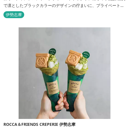
で凛としたブラックカラーのデザインの佇まいに、プライベート感
溢れる客室。 客室に一歩入れば全室海に面したオーシャンフロン
伊勢志摩
ト。 颯爽とした広いプライベートドッグランと青色に輝く英虞湾を
眺める最高のロケーション。 ▸インクルーシブサービスのお部屋
入...
ROCCA＆FRIENDS CREPERIE 伊勢志摩