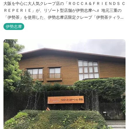
大阪を中心に大人気クレープ店の「ＲＯＣＣＡ＆ＦＲＩＥＮＤＳ Ｃ
ＲＥＰＥＲＩＥ」が、リゾート型店舗が伊勢志摩へ♬ 地元三重の
「伊勢茶」を使用した、伊勢志摩店限定クレープ「伊勢茶ティラミ
ス」をはじめ、まるで「パフェ」のような創作クレープを味わえま
伊勢志摩
す。 また季節に合わせて、期間限定クレープやドリンク種類も豊富
ですので、伊勢志摩旅行の際にはぜひお立ち寄りいただければと思
います。 店舗前のテラス...