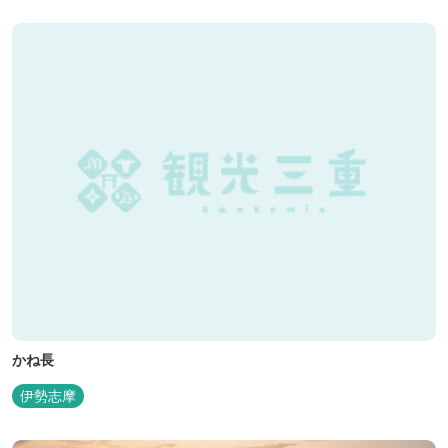
かね長
伊勢志摩