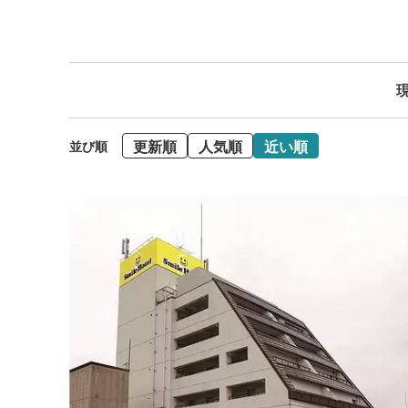
現
更新順
人気順
近い順
並び順