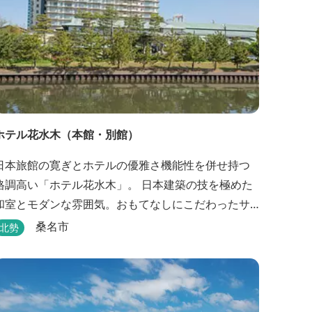
ホテル花水木（本館・別館）
日本旅館の寛ぎとホテルの優雅さ機能性を併せ持つ
格調高い「ホテル花水木」。 日本建築の技を極めた
和室とモダンな雰囲気。おもてなしにこだわったサ
ービスと露天風呂や四季折々旬のお料理をご満喫い
桑名市
北勢
ただけます。