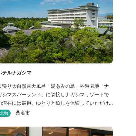
ホテルナガシマ
日帰り大自然露天風呂「湯あみの島」や遊園地「ナ
ガシマスパーランド」に隣接しナガシマリゾートで
の滞在には最適。ゆとりと癒しを体験していただけ
る雰囲気が人気
桑名市
北勢