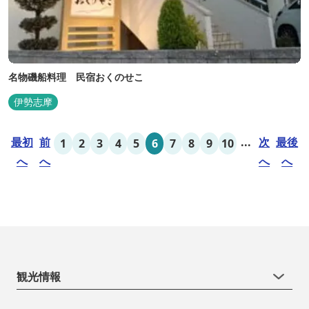
名物磯船料理 民宿おくのせこ
伊勢志摩
最初
前
...
次
最後
1
2
3
4
5
6
7
8
9
10
へ
へ
へ
へ
観光情報