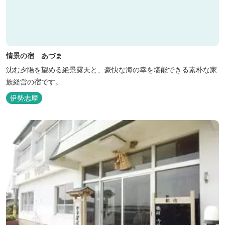
情景の宿 あづま
沈む夕陽を望める絶景露天と、豪快な海の幸を堪能できる素朴な家
族経営の宿です。
伊勢志摩