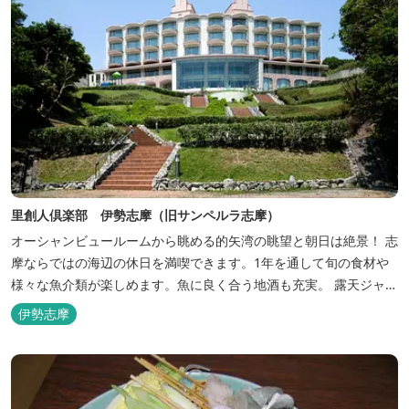
里創人倶楽部 伊勢志摩（旧サンペルラ志摩）
オーシャンビュールームから眺める的矢湾の眺望と朝日は絶景！ 志
摩ならではの海辺の休日を満喫できます。1年を通して旬の食材や
様々な魚介類が楽しめます。魚に良く合う地酒も充実。 露天ジャク
ジーや、本格エステがあるのも女性には嬉しい！ 最高級のリゾート
伊勢志摩
ホテル「里創人倶楽部 伊勢志摩」にぜひお越しください。