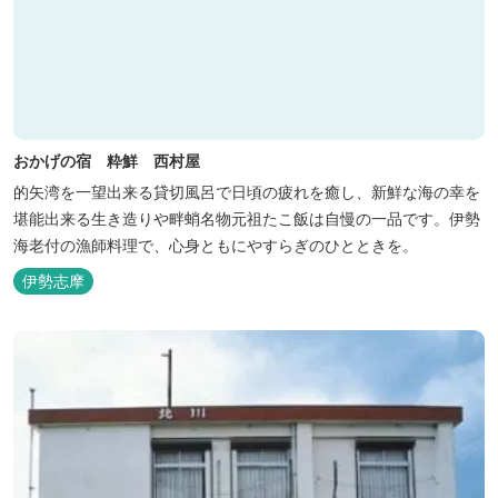
おかげの宿 粋鮮 西村屋
的矢湾を一望出来る貸切風呂で日頃の疲れを癒し、新鮮な海の幸を
堪能出来る生き造りや畔蛸名物元祖たこ飯は自慢の一品です。伊勢
海老付の漁師料理で、心身ともにやすらぎのひとときを。
伊勢志摩