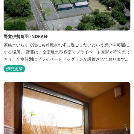
野寛伊勢鳥羽 -NOKAN-
家族水いらずで誰にも邪魔されずに過ごしたいという想いを可能に
する場所。 野寛は、全室離れ型客室でプライベート空間が守られて
おり、全室個別にプライベートドッグランが設置されております。
室内面積66㎡～115㎡、プライベートドッグラン面積140㎡～330㎡
伊勢志摩
を設置した広い作りで、 和モダンをコンセプトとした洗練されたデ
ザインのお部屋となります。 お部屋から望むプライベートドッグ
ラ...