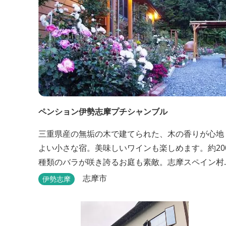
ペンション伊勢志摩プチシャンブル
三重県産の無垢の木で建てられた、木の香りが心地
よい小さな宿。美味しいワインも楽しめます。約20
種類のバラが咲き誇るお庭も素敵。志摩スペイン村
へ約6キロと観光にも便利です。
志摩市
伊勢志摩