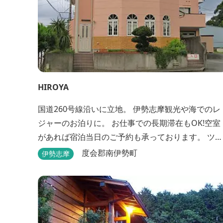
HIROYA
国道260号線沿いに立地。 伊勢志摩観光や海でのレ
ジャーのお泊りに。 お仕事での長期滞在もOK!空室
があれば宿泊当日のご予約も承っております。 ツー
リングのバイカーさんもお気軽にお立ち寄りくださ
度会郡南伊勢町
伊勢志摩
い。