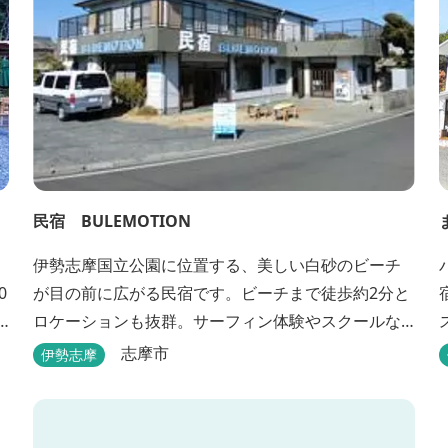
民宿 BULEMOTION
伊勢志摩国立公園に位置する、美しい白砂のビーチ
0
が目の前に広がる民宿です。ビーチまで徒歩約2分と
ロケーションも抜群。サーフィン体験やスクールな
どもあります。
志摩市
伊勢志摩