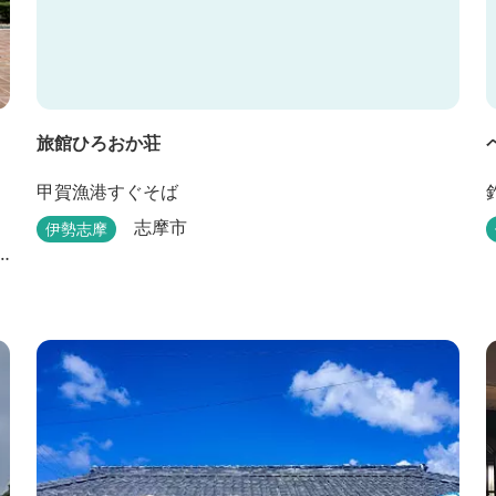
旅館ひろおか荘
甲賀漁港すぐそば
志摩市
伊勢志摩