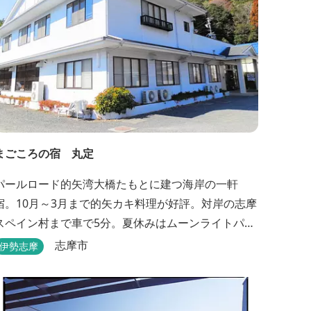
まごころの宿 丸定
パールロード的矢湾大橋たもとに建つ海岸の一軒
宿。10月～3月まで的矢カキ料理が好評。対岸の志摩
スペイン村まで車で5分。夏休みはムーンライトパレ
ード終了後20時30分夕食スタートOK。夏ガキ6月～8
志摩市
伊勢志摩
月も好評。