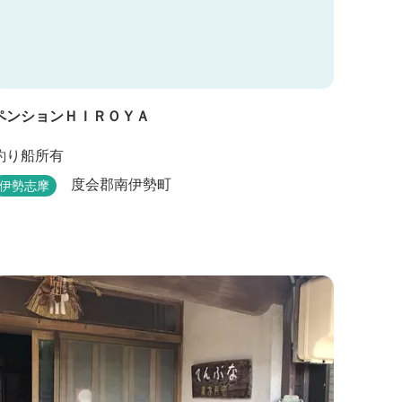
ペンションＨＩＲＯＹＡ
釣り船所有
度会郡南伊勢町
伊勢志摩