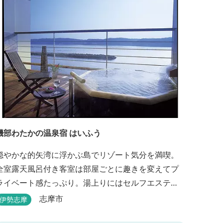
磯部わたかの温泉宿 はいふう
穏やかな的矢湾に浮かぶ島でリゾート気分を満喫。
全室露天風呂付き客室は部屋ごとに趣きを変えてプ
ライベート感たっぷり。湯上りにはセルフエステ
を。伊勢志摩の旬を濃縮した創作和会席をダイニン
志摩市
伊勢志摩
グで。