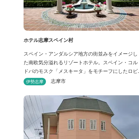
ホテル志摩スペイン村
スペイン・アンダルシア地方の街並みをイメージし
た南欧気分溢れるリゾートホテル。スペイン・コル
ドバのモスク「メスキータ」をモチーフにしたロビ
ーは天井がとても高く、見るものを圧倒します。客
志摩市
伊勢志摩
室棟にある中庭もコルドバ、セビリア、グラナダの
街を再現しており、ホテル内を散策するだけでも異
国感を満喫できます。 スペインの雰囲気が溢れた客
室やパークの夢の続きが見られるキャラクタールー
ム、最大6名様まで...