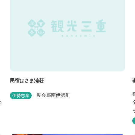
民宿はさま浦荘
度会郡南伊勢町
伊勢志摩
の