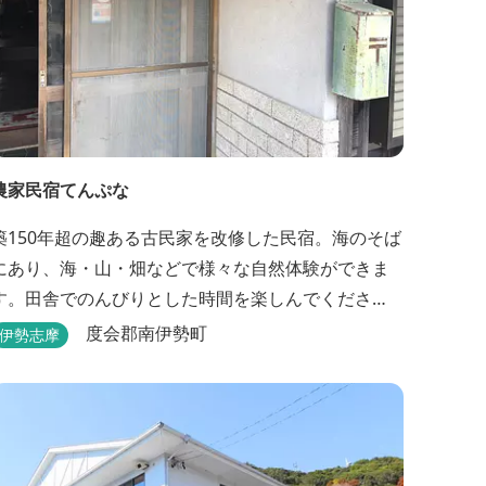
農家民宿てんぷな
築150年超の趣ある古民家を改修した民宿。海のそば
にあり、海・山・畑などで様々な自然体験ができま
す。田舎でのんびりとした時間を楽しんでくださ
い。
度会郡南伊勢町
伊勢志摩