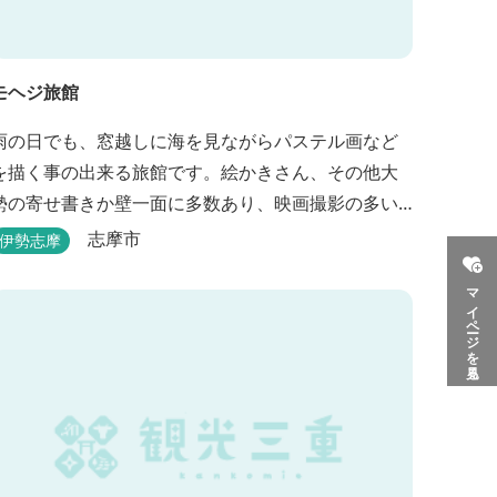
モヘジ旅館
雨の日でも、窓越しに海を見ながらパステル画など
を描く事の出来る旅館です。絵かきさん、その他大
勢の寄せ書きか壁一面に多数あり、映画撮影の多い
場所にあります。広間に絵かきポイントの大地図が
志摩市
伊勢志摩
ありますので合宿の際などの打ち合わせも行えま
マイページを見る
す。