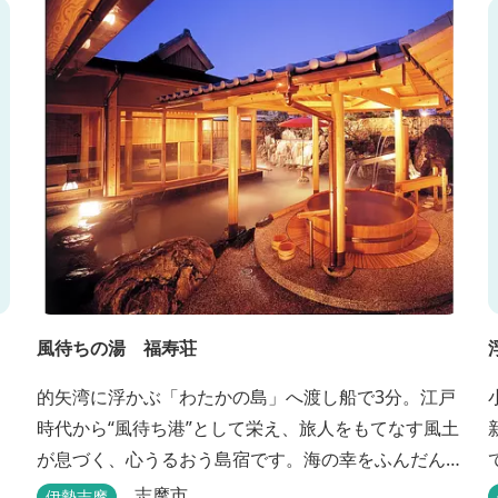
風待ちの湯 福寿荘
的矢湾に浮かぶ「わたかの島」へ渡し船で3分。江戸
時代から“風待ち港”として栄え、旅人をもてなす風土
が息づく、心うるおう島宿です。海の幸をふんだん
に使ったボリューム満点の会席料理が自慢。肌にや
志摩市
伊勢志摩