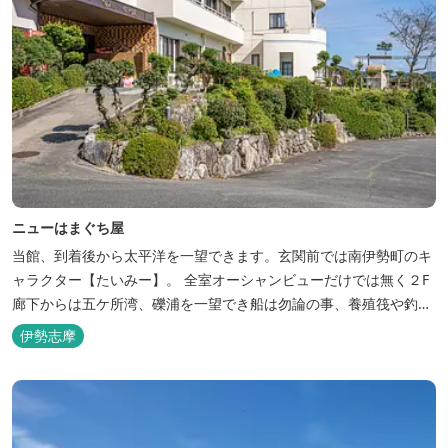
ニューはまぐち屋
当館、到着後から太平洋を一望できます。玄関前では南伊勢町のキ
ャラクター【たいみー】。 全室オーシャンビューだけでは無く２F
廊下からは五ケ所湾、礫浦を一望でき船は勿論の事、養殖筏や釣り
堀筏などみる事ができます。 当館一押しのお部屋【大島】からは太
伊勢志摩
平洋を一望。マグロの養殖筏、夜には漁師さん達の船の光がみえ対
岸には田曽浦の町の光が綺麗に見えます。