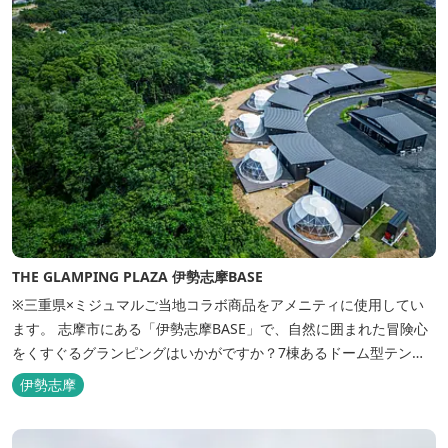
THE GLAMPING PLAZA 伊勢志摩BASE
※三重県×ミジュマルご当地コラボ商品をアメニティに使用してい
ます。 志摩市にある「伊勢志摩BASE」で、自然に囲まれた冒険心
をくすぐるグランピングはいかがですか？7棟あるドーム型テント
での宿泊やFREE BARのサービス、伊勢志摩の特産を使ったBBQ
伊勢志摩
が、楽しいひとときを演出します。温暖な伊勢志摩で、特別なリゾ
ートのひとときを。