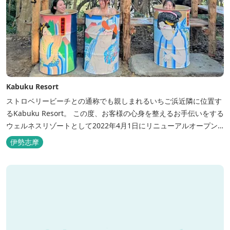
Kabuku Resort
ストロベリービーチとの通称でも親しまれるいちご浜近隣に位置す
るKabuku Resort。 この度、お客様の心身を整えるお手伝いをする
ウェルネスリゾートとして2022年4月1日にリニューアルオープン
いたしました。 フィンランド式ロウリュテントサウナがご宿泊区画
伊勢志摩
に1張ずつ付属されたプランが登場。 「ととのう」条件が揃い、さ
らに皆様に楽しんでもらえる空間となりました。 満点の星空の下で
ド...