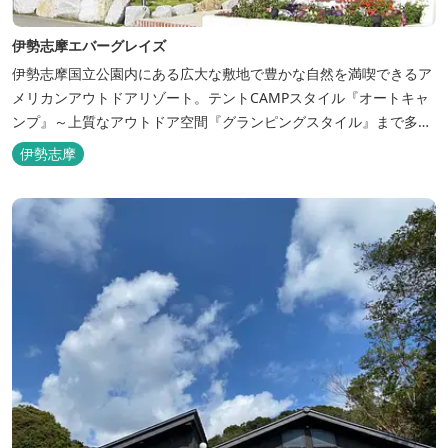
伊勢志摩エバーグレイズ
伊勢志摩国立公園内にある広大な敷地で豊かな自然を満喫できるア
メリカンアウトドアリゾート。テントCAMPスタイル『オートキャ
ンプ』～上質なアウトドア空間『グランピングスタイル』まで多彩
な宿泊スタイルを体験できます。 場内ではキッズイベント＆アクテ
伊勢志摩
ィビティーが人気！365日開催のアメリカンカルチャーを取り入れ
たキッズイベント、カナディアンカヌー、ペダルボート、ファンサ
イクルなど豊富なアクティビ...