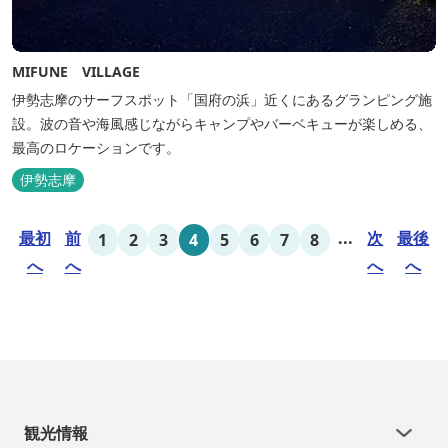
MIFUNE VILLAGE
伊勢志摩のサーフスポット「国府の浜」近くにあるグランピング施
設。波の音や海風感じながらキャンプやバーベキューが楽しめる、
最高のロケーションです。
伊勢志摩
最初
前
...
次
最後
1
2
3
4
5
6
7
8
へ
へ
へ
へ
観光情報