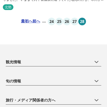
いなべ市に遊びに来られる方も楽しめる施設になります。今まで人
北勢
気だった温泉はそのままに、サウナエリアやコンテナタイプの宿
泊、地元のお野菜が楽しめる飲食施設が加わります。 「いなべ阿下
最初へ
前へ
...
24
25
26
27
28
喜ベース」は、『自...
観光情報
旬の情報
旅行・メディア関係者の方へ