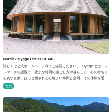
Nordisk Hygge Circles UGAKEI
詳しくは公式ホームページ等でご確認ください。 ”Hygge”とは、デ
ンマークの語源で、豊かな時間の過ごし方や暮らし方、心の持ち方
を表す言葉。ほっと癒される心地よい時間と空間、その体験を通し
て得られる幸福感のことです。 デンマーク発のアウトドアブランド
北勢
「Nordisk（ノルディスク）」と三重県いなべ市が連携して手がけ
た日本初のアウトドアフィールドが、2023年４月３日にオープンし
ました...