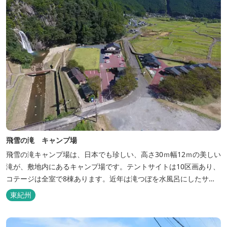
飛雪の滝 キャンプ場
飛雪の滝キャンプ場は、日本でも珍しい、高さ30ｍ幅12ｍの美しい
滝が、敷地内にあるキャンプ場です。テントサイトは10区画あり、
コテージは全室で8棟あります。近年は滝つぼを水風呂にしたサウ
ナが人気です。
東紀州