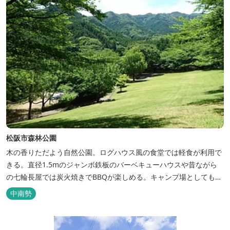
松阪市森林公園
木の香りただよう自然公園。ログハウス風の食堂では軽食が利用で
きる。直径1.5mのジャンボ鉄板のバーベキューハウスや昔ながら
の七輪長屋では炭火焼きでBBQが楽しめる。キャンプ場としても人
気で、週末は多くのキャンパーでにぎわっている。バンガローや5
中南勢
タイプのテントサイトがある。展望台からは市街が一望できる。ま
た桜の時期は、多くの人々でにぎわう。 バーベキューの食材は持ち
込みOK！あらかじめご...