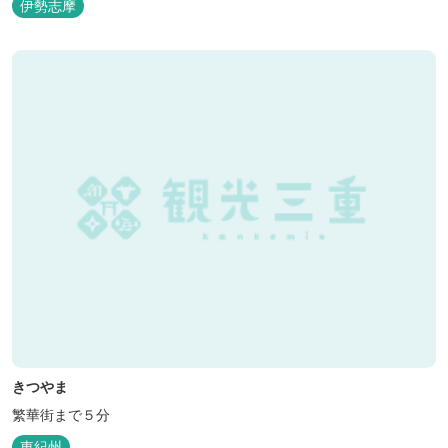
伊勢志摩
インテリアは見た目からは想像できないほど広く、くつろぎの空
間。夏場でもエアコン完備で快適にお過ごしいただけます。甲板の
上に寝転んで夜空を見上げれば...
きつやま
繁華街まで５分
東紀州