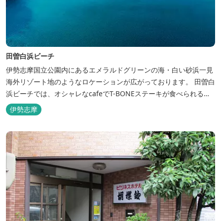
田曽白浜ビーチ
伊勢志摩国立公園内にあるエメラルドグリーンの海・白い砂浜一見
海外リゾート地のようなロケーションが広がっております。 田曽白
浜ビーチでは、オシャレなcafeでT-BONEステーキが食べられる。
又、海を見ながら黄昏るのもよし、アクティブにマリンアクティビ
伊勢志摩
ティ・スカイダイビング・ヘリコプタークルージングを体験するこ
ともできます。 是非、田曽白浜にございます施設紹介のVTRをご参
照く...