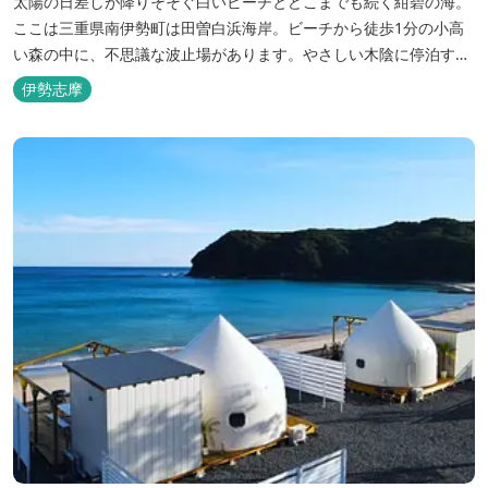
太陽の日差しが降りそそぐ白いビーチとどこまでも続く紺碧の海。
ここは三重県南伊勢町は田曽白浜海岸。ビーチから徒歩1分の小高
い森の中に、不思議な波止場があります。やさしい木陰に停泊する
のは3艇のヨット。日本初の森のマリーナです。 航海の気分高まる
伊勢志摩
インテリアは見た目からは想像できないほど広く、くつろぎの空
間。夏場でもエアコン完備で快適にお過ごしいただけます。甲板の
上に寝転んで夜空を見上げれば...