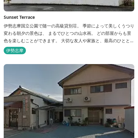
Sunset Terrace
伊勢志摩国立公園で随一の高級貸別荘。 季節によって美しくうつり
変わる朝夕の景色は、 まるでひとつの山水画。 どの部屋からも景
色を楽しむことができます。 大切な友人や家族と、最高のひととき
を。 1日1組限定とさせていただいております。 完全にプライベー
伊勢志摩
トでご利用いただけます。