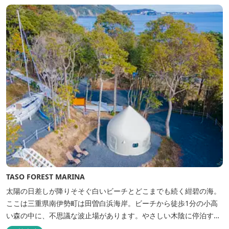
TASO FOREST MARINA
太陽の日差しが降りそそぐ白いビーチとどこまでも続く紺碧の海。
ここは三重県南伊勢町は田曽白浜海岸。ビーチから徒歩1分の小高
い森の中に、不思議な波止場があります。やさしい木陰に停泊する
のは3艇のヨット。日本初の森のマリーナです。 航海の気分高まる