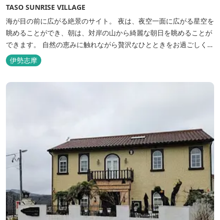
TASO SUNRISE VILLAGE
海が目の前に広がる絶景のサイト。 夜は、夜空一面に広がる星空を
眺めることができ、朝は、対岸の山から綺麗な朝日を眺めることが
できます。 自然の恵みに触れながら贅沢なひとときをお過ごしくだ
さい。 ウッドテラスでのバーベキューを楽しむこともでき、BBQ
伊勢志摩
初心者でも安心のガスBBQ台をご用意しております。 また、海岸
を散策しながら海風を感じるのもよし、インスタントハウス内でリ
ラックスする...