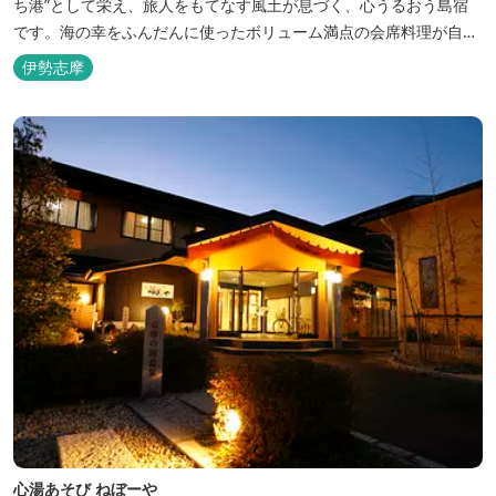
ち港”として栄え、旅人をもてなす風土が息づく、心うるおう島宿
です。海の幸をふんだんに使ったボリューム満点の会席料理が自
慢。肌にやさしい天然の療養泉が満喫できるお風呂は、伊勢志摩最
伊勢志摩
大級の庭園露天風呂です。
心湯あそび ねぼーや