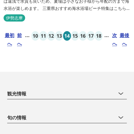
は遠浅で水質も良いため、夏場は小さなお子様から年配の方まで海
水浴が楽しめます。 三重県おすすめ海水浴場ビーチ特集はこちら
🏖三重の海水浴場ビーチ特集 プー...
伊勢志摩
最初
前
...
...
次
最後
10
11
12
13
14
15
16
17
18
へ
へ
へ
へ
観光情報
旬の情報