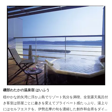
磯部わたかの温泉宿 はいふう
穏やかな的矢湾に浮かぶ島でリゾート気分を満喫。全室露天風呂付
き客室は部屋ごとに趣きを変えてプライベート感たっぷり。湯上り
にはセルフエステを。伊勢志摩の旬を濃縮した創作和会席をダイニ