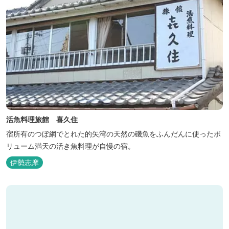
活魚料理旅館 喜久住
宿所有のつぼ網でとれた的矢湾の天然の磯魚をふんだんに使ったボ
リューム満天の活き魚料理が自慢の宿。
伊勢志摩