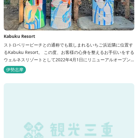
Kabuku Resort
ストロベリービーチとの通称でも親しまれるいちご浜近隣に位置す
るKabuku Resort。 この度、お客様の心身を整えるお手伝いをする
ウェルネスリゾートとして2022年4月1日にリニューアルオープン
いたしました。 フィンランド式ロウリュテントサウナがご宿泊区画
伊勢志摩
に1張ずつ付属されたプランが登場。 「ととのう」条件が揃い、さ
らに皆様に楽しんでもらえる空間となりました。 満点の星空の下で
ド...