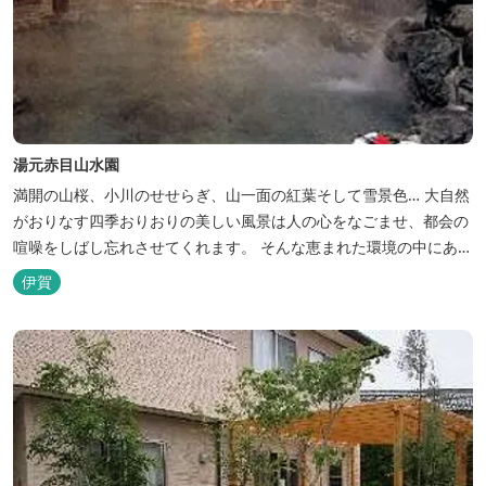
湯元赤目山水園
満開の山桜、小川のせせらぎ、山一面の紅葉そして雪景色… 大自然
がおりなす四季おりおりの美しい風景は人の心をなごませ、都会の
喧噪をしばし忘れさせてくれます。 そんな恵まれた環境の中にあ
る、純和風造りの閑静なたたずまい …それが赤目山水園です。 ま
伊賀
た、赤目山水園の園内からこんこんと湧き出る天然温泉「赤目温泉
山の湯」は、肌にやさしい美人と健康の湯として大勢のお客様に喜
んでいただいておりま...