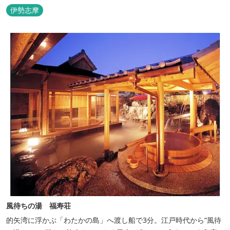
ングで。
伊勢志摩
風待ちの湯 福寿荘
的矢湾に浮かぶ「わたかの島」へ渡し船で3分。江戸時代から“風待