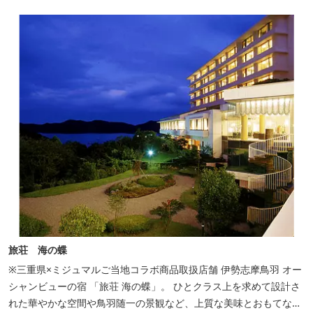
旅荘 海の蝶
※三重県×ミジュマルご当地コラボ商品取扱店舗 伊勢志摩鳥羽 オー
シャンビューの宿 「旅荘 海の蝶」。 ひとクラス上を求めて設計さ
れた華やかな空間や鳥羽随一の景観など、上質な美味とおもてなし