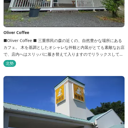
Oliver Coffee
■Oliver Coffee ■ 三重県民の森の近くの、自然豊かな場所にある
カフェ。 木を基調としたオシャレな外観と内装がとても素敵なお店
で、店内へはスリッパに履き替えて入りますのでリラックスして食
事を楽しめます。 席は店内にテーブル席や円卓、外のテラス席など
北勢
があり、お子様連れでも入りやすく居心地がいいカフェです。 森の
静かな雰囲気の中で、ゆっくり過ごすことができます。