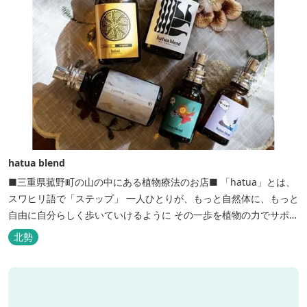
hatua blend
■三重県菰野町の山の中にある植物療法のお店■ 「hatua」とは、
スワヒリ語で「ステップ」 一人ひとりが、もっと自然体に、もっと
自由に自分らしく歩いていけるように その一歩を植物の力でサポー
トしたいという思いから生まれたお店。 黄土スチームよもぎ蒸しや
北勢
アロマの調合、季節の養生講座、アロマ講座、腸活講座、ワークシ
ョップ、イベント出店 植物を通して身体と心を整えよう！をテーマ
に...