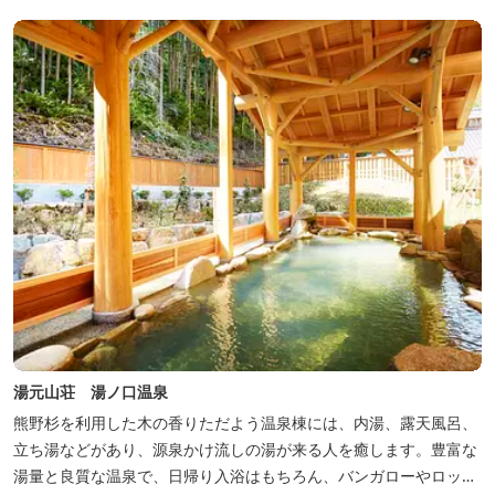
湯元山荘 湯ノ口温泉
熊野杉を利用した木の香りただよう温泉棟には、内湯、露天風呂、
立ち湯などがあり、源泉かけ流しの湯が来る人を癒します。豊富な
湯量と良質な温泉で、日帰り入浴はもちろん、バンガローやロッジ