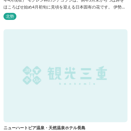
ほころばせ始め4月初旬に見頃を迎える日本固有の花です。 伊勢湾
周辺の狭い範囲に自生するシデコブシは、三重県内ではいなべ市、
北勢
菰野町、四日市市などの北勢地方に見られ これらの自生地は日本に
おけるシデコブシ天然分布の西の端にあたります。 約500万年前に
存在して...
ニューハートピア温泉・天然温泉ホテル長島