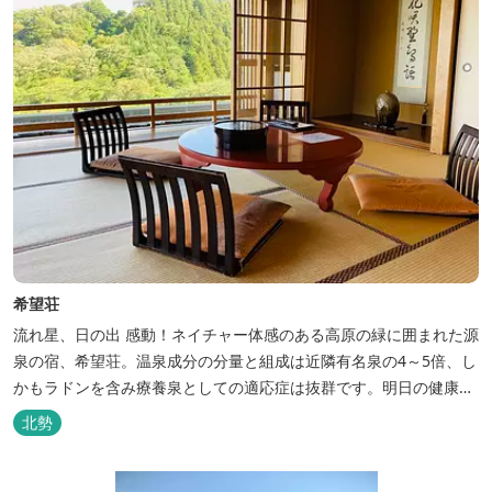
希望荘
流れ星、日の出 感動！ネイチャー体感のある高原の緑に囲まれた源
泉の宿、希望荘。温泉成分の分量と組成は近隣有名泉の4～5倍、し
かもラドンを含み療養泉としての適応症は抜群です。明日の健康
に、ご宿泊はもちろん日帰り入浴もお気軽にお立ち寄り下さい。 熱
北勢
気浴ラドンの泉も新たにオープン！ぜひご利用ください。