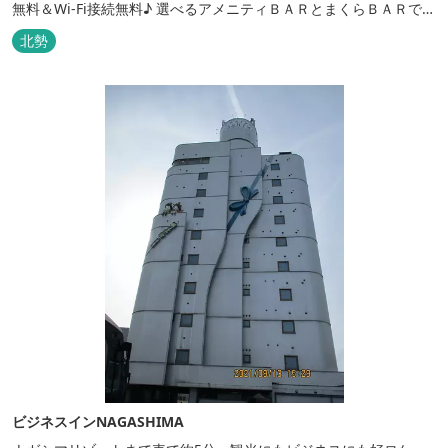
無料＆Wi-Fi接続無料♪ 選べるアメニティＢＡＲとまくらＢＡＲで快
適な滞在をサポート！
北勢
ビジネスインNAGASHIMA