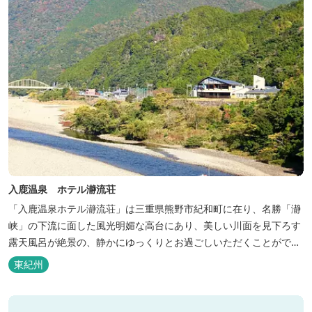
入鹿温泉 ホテル瀞流荘
「入鹿温泉ホテル瀞流荘」は三重県熊野市紀和町に在り、名勝「瀞
峡」の下流に面した風光明媚な高台にあり、美しい川面を見下ろす
露天風呂が絶景の、静かにゆっくりとお過ごしいただくことができ
る温泉宿泊施設です。 熊野古道をはじめ、日本一の棚田と称される
東紀州
丸山千枚田、赤木城跡、熊野本宮大社（熊野三山）、玉置神社が近
くに点在し、和歌山・奈良の遺産や名所からも近いことから観光ア
クセスには大変便利な立地と...