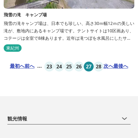
飛雪の滝 キャンプ場
飛雪の滝キャンプ場は、日本でも珍しい、高さ30ｍ幅12ｍの美しい
滝が、敷地内にあるキャンプ場です。テントサイトは10区画あり、
コテージは全室で8棟あります。近年は滝つぼを水風呂にしたサウ
ナが人気です。
東紀州
最初へ
前へ
...
次へ
最後へ
23
24
25
26
27
28
観光情報