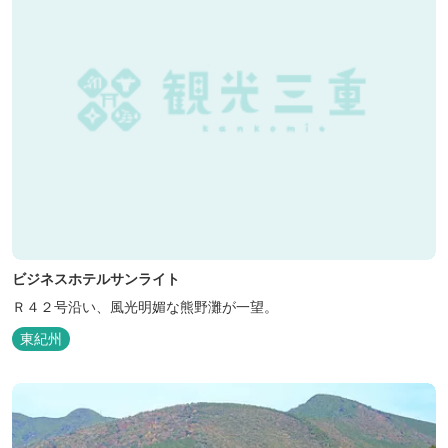
ビジネスホテルサンライト
Ｒ４２号沿い、風光明媚な熊野灘が一望。
東紀州