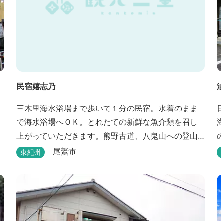
民宿嬉志乃
三木里海水浴場まで歩いて１分の民宿。水着のまま
で海水浴場へＯＫ。とれたての新鮮な魚介類を召し
策
上がっていただきます。熊野古道、八鬼山への登山
には便利。
尾鷲市
東紀州