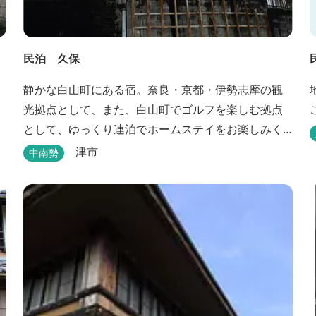
民泊 久保
静かな白山町にある宿。奈良・京都・伊勢志摩の観
光拠点として、また、白山町でゴルフを楽しむ拠点
として、ゆっくり連泊でホームステイをお楽しみく
ださい。
津市
中南勢