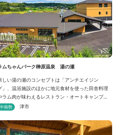
ラムちゃんパーク榊原温泉 湯の瀬
新しい湯の瀬のコンセプトは「アンチエイジン
グ」、温浴施設のほかに地元食材を使った田舎料理
やラム肉が味わえるレストラン・オートキャンプ
場・バーベキュー施設を備え、毎週土曜日には屋外
津市
中南勢
に「湯の瀬市場」を設け、新鮮野菜の販売が行われ
ています。 また、観光旅行が困難な障がい者や介助
が必要な高齢者の利用に特化した福祉旅館として、