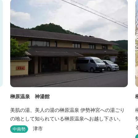
味、心のこもったおもてなしを心掛けております。
日頃の喧騒から離れ、平安の才女清少納言もお墨付
きの名湯を是非実感してください。
榊原温泉 神湯館
美肌の湯、美人の湯の榊原温泉 伊勢神宮への湯ごり
の地として知られている榊原温泉へお越し下さい。
津市
中南勢