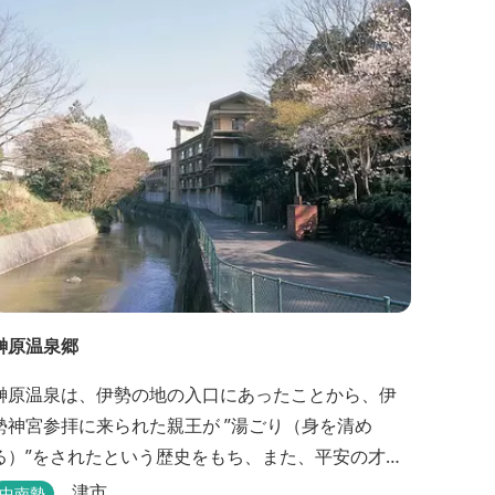
と健康をテーマとしたふるさと会席をご用意してい
ます。
榊原温泉郷
榊原温泉は、伊勢の地の入口にあったことから、伊
勢神宮参拝に来られた親王が ”湯ごり（身を清め
る）”をされたという歴史をもち、また、平安の才
女・清少納言が 「枕草子」で”湯は七栗の湯”＜当時
津市
中南勢