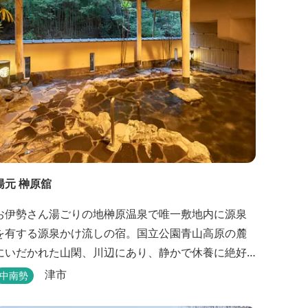
全館バリアフリー、車いす対応の貸切風呂、リフト
付きジャグジーを備えています...
湯元 榊原舘
お伊勢さん湯ごりの地榊原温泉で唯一敷地内に源泉
を有する源泉かけ流しの宿。国立公園青山高原の麓
にいだかれた山閑、川辺にあり、静かで休養に絶好
の地です。ご宿泊、お夕席の他日帰り温泉も楽しめ
津市
中南勢
ます。お料理にも温泉を用いた温泉野菜蒸しの他美