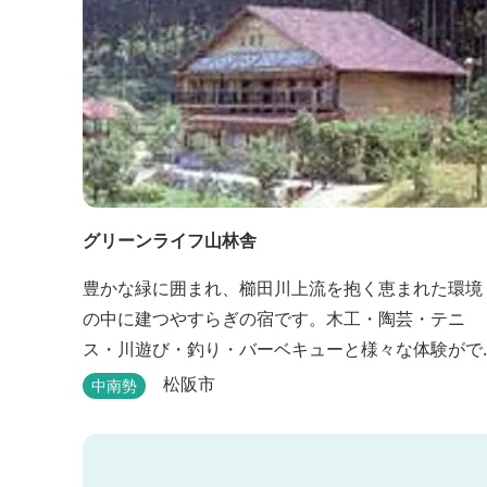
グリーンライフ山林舎
豊かな緑に囲まれ、櫛田川上流を抱く恵まれた環境
の中に建つやすらぎの宿です。木工・陶芸・テニ
ス・川遊び・釣り・バーベキューと様々な体験がで
きます。心の一服にどうぞ。
松阪市
中南勢