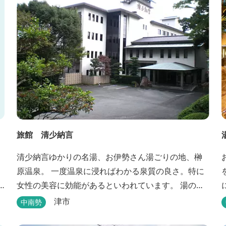
旅館 清少納言
清少納言ゆかりの名湯、お伊勢さん湯ごりの地、榊
原温泉。 一度温泉に浸ればわかる泉質の良さ。特に
女性の美容に効能があるといわれています。 湯の瀬
川のせせらぎが聞こえる静かな宿。それが旅館 清
津市
中南勢
少納言です。柔らかく滑らかな安らぎの湯や旬の