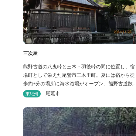
三次屋
熊野古道の八鬼峠と三木・羽後峠の間に位置し、宿
場町として栄えた尾鷲市三木里町。夏には宿から徒
歩約3分の場所に海水浴場がオープン。熊野古道散
はもちろん、林業体験もできます。
尾鷲市
東紀州