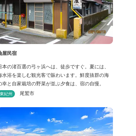
油屋民宿
日本の渚百選の弓ヶ浜へは、徒歩ですぐ。夏には、
海水浴を楽しむ観光客で賑わいます。鮮度抜群の海
の幸と自家栽培の野菜が並ぶ夕食は、宿の自慢。
尾鷲市
東紀州