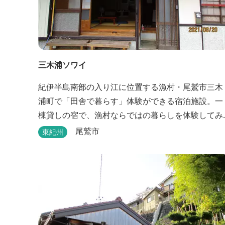
三木浦ソワイ
紀伊半島南部の入り江に位置する漁村・尾鷲市三木
浦町で「田舎で暮らす」体験ができる宿泊施設。一
棟貸しの宿で、漁村ならではの暮らしを体験してみ
ませんか。
尾鷲市
東紀州