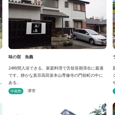
味の宿 魚義
24時間入浴できる。家庭料理で舌鼓長期滞在に最適
です。静かな真宗高田派本山専修寺の門前町の中に
ある。
津市
中南勢