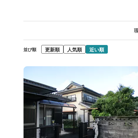
現
更新順
人気順
近い順
並び順