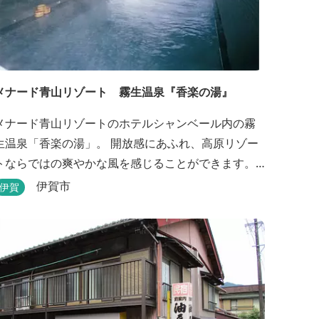
メナード青山リゾート 霧生温泉『香楽の湯』
メナード青山リゾートのホテルシャンベール内の霧
生温泉「香楽の湯」。 開放感にあふれ、高原リゾー
トならではの爽やかな風を感じることができます。
ハーブをお湯にひたし、すがすがしい香りに心あら
伊賀市
伊賀
われる「香りの湯」は、特に女性の方に人気です。
その他、広々とした空間とたっぷりのお湯が魅力の
「大浴場」、高原の景色を満喫できる「露天風
呂」、さらに「ミストサウナ」の合計4種のお湯をお
楽しみいただけま...