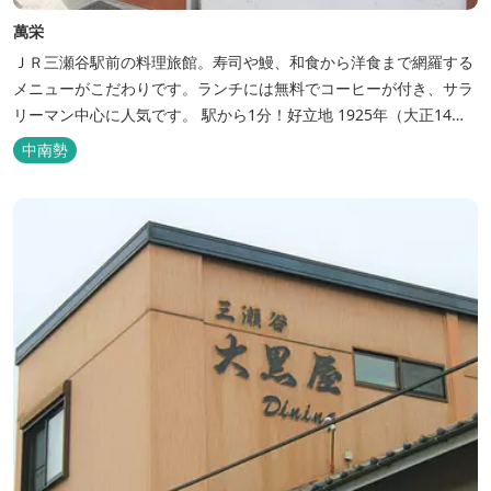
萬栄
ＪＲ三瀬谷駅前の料理旅館。寿司や鰻、和食から洋食まで網羅する
メニューがこだわりです。ランチには無料でコーヒーが付き、サラ
リーマン中心に人気です。 駅から1分！好立地 1925年（大正14
年）に開業した歴史ある旅館。JR三瀬谷駅から徒歩一分と好立地の
中南勢
場所にあり、大変便利です。 部屋数は11室、大広間が2部屋。少人
数から団体のお客様まで幅広くご利用いただけます。 人気の定食は
品数...