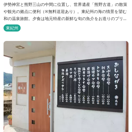
伊勢神宮と熊野三山の中間に位置し、世界遺産「熊野古道」の散策
や観光の拠点に便利（※無料送迎あり）。東紀州の海の情景を望む
和の温泉旅館。夕食は地元特産の新鮮な旬の魚介をお造りのプリフ
ィックが人気の会席料理で。お好みの干物を炭火焼で楽しむ朝食バ
東紀州
イキングが好評です。お仲間同士、そしてご家族で、さまざまな寛
ぎの時間をお楽しみください。 「きほく千年温泉」を自家源泉とし
た温泉大浴場棟には男女別に内湯...