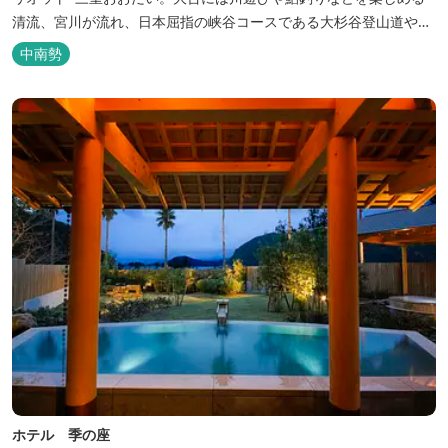
清流、宮川が流れ、日本屈指の峡谷コースである大杉谷登山道や、
登山初心者から楽しめる総門山など、表情豊かな山々が連なりま
中南勢
す。 日本の滝百選に選ばれている七ッ釜滝など、大自然が作り出す
四季折々の景観は実に壮大です。身も心もリフレッシュする旅の拠
点として、当ホテルは快適さを追...
ホテル 季の座