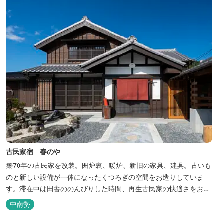
古民家宿 春のや
築70年の古民家を改装。囲炉裏、暖炉、新旧の家具、建具。古いも
のと新しい設備が一体になったくつろぎの空間をお造りしていま
す。滞在中は田舎ののんびりした時間、再生古民家の快適さをお楽
しみください。 【時間】 《 チェックイン 》 15：00～20：00の間
中南勢
にお願いいたします。 《 チェックアウト 》 10：00まで 【御利用