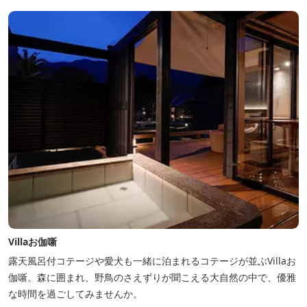
料金】 一日一組様１棟貸し（定員５名） 一...
Villaお伽噺
露天風呂付コテージや愛犬も一緒に泊まれるコテージが並ぶVillaお
伽噺。森に囲まれ、野鳥のさえずりが聞こえる大自然の中で、優雅
な時間を過ごしてみませんか。