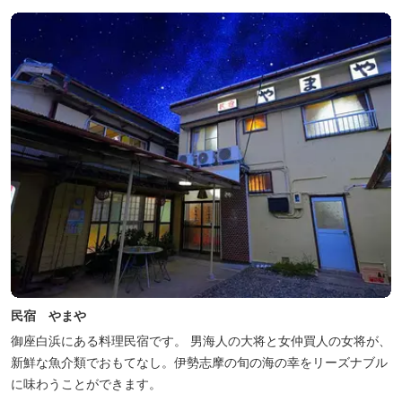
民宿 やまや
御座白浜にある料理民宿です。 男海人の大将と女仲買人の女将が、
新鮮な魚介類でおもてなし。伊勢志摩の旬の海の幸をリーズナブル
に味わうことができます。