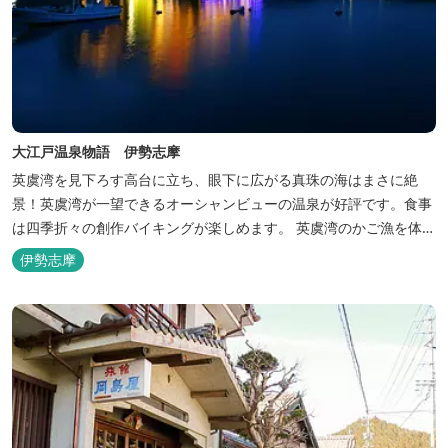
大江戸温泉物語 伊勢志摩
英虞湾を見下ろす高台に立ち、眼下に広がる真珠の海はまさに絶
景！英虞湾が一望できるオーシャンビューの温泉が好評です。食事
は四季折々の創作バイキングが楽しめます。 英虞湾のかご漁を体験
できるクルーズ船は毎日運行しており、漁で獲れた魚を食べること
伊勢志摩
もできます。