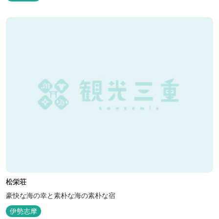
松栄荘
豪快な海の幸と素朴な海の素朴な宿
伊勢志摩