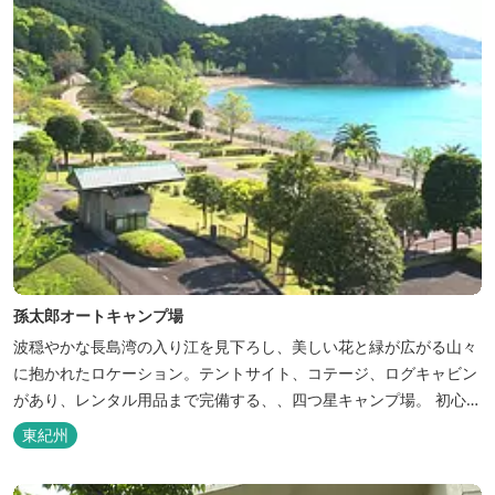
孫太郎オートキャンプ場
波穏やかな長島湾の入り江を見下ろし、美しい花と緑が広がる山々
に抱かれたロケーション。テントサイト、コテージ、ログキャビン
があり、レンタル用品まで完備する、、四つ星キャンプ場。 初心者
の方にも安心の施設と管理体制を整えています。目の前に広がる海
東紀州
で、釣り、磯遊び、シーカヤックなど、様々な遊びが楽しめます。