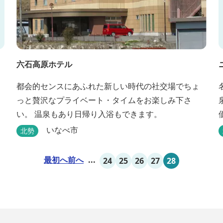
六石高原ホテル
都会的センスにあふれた新しい時代の社交場でちょ
っと贅沢なプライベート・タイムをお楽しみ下さ
い。 温泉もあり日帰り入浴もできます。
いなべ市
北勢
最初へ
前へ
...
24
25
26
27
28