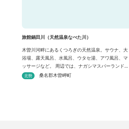
旅館鍋田川（天然温泉なべた川）
木曽川河畔にあるくつろぎの天然温泉。サウナ、大
浴場、露天風呂、水風呂、ウタセ湯、アワ風呂、マ
ッサージなど。 周辺では、ナガシマスパーランド、
国営木曽三川公園が楽しめます。（車で２０分）
桑名郡木曽岬町
北勢