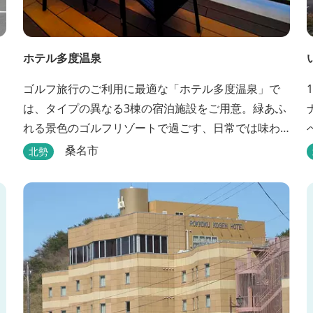
ホテル多度温泉
ゴルフ旅行のご利用に最適な「ホテル多度温泉」で
は、タイプの異なる3棟の宿泊施設をご用意。緑あふ
れる景色のゴルフリゾートで過ごす、日常では味わ
えない優雅なリゾートステイをお楽しみ下さい。
桑名市
北勢
め