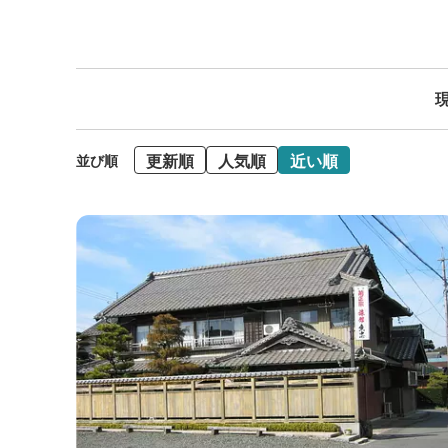
現
更新順
人気順
近い順
並び順