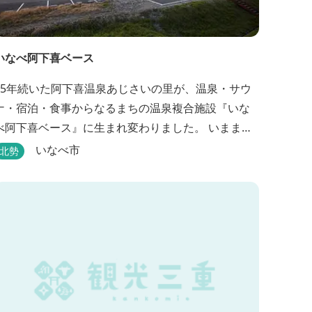
いなべ阿下喜ベース
15年続いた阿下喜温泉あじさいの里が、温泉・サウ
ナ・宿泊・食事からなるまちの温泉複合施設『いな
べ阿下喜ベース』に生まれ変わりました。 いままで
阿下喜温泉に通っていた地元の方も、市外からいな
いなべ市
北勢
べ市に遊びに来られる方も楽しめる施設になりま
す。今まで人気だった温泉はそのままに、サウナエ
リアやコンテナタイプの宿泊、地元のお野菜が楽し
る飲食施設が加わります。 「いなべ阿下喜ベー
ス」は、『自...