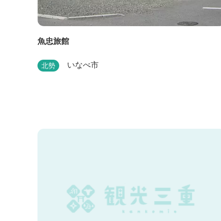
魚忠旅館
いなべ市
北勢