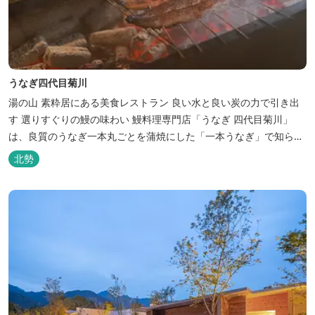
うなぎ四代目菊川
湯の山 素粋居にある美食レストラン 良い水と良い炭の力で引き出
す 選りすぐりの鰻の味わい 鰻料理専門店「うなぎ 四代目菊川」
は、良質のうなぎ一本丸ごとを蒲焼にした「一本うなぎ」で知られ
ます。大きさも太さも極上の鰻を厳選し、皮をパリッと焼き上げて
北勢
も身質がフワッとやわらかい、贅沢な食感を実現。 鮮度抜群の鰻を
毎日捌き、良質の炭で焼き立てを供します。素材から炭まで、鰻の
美味しさを熟...