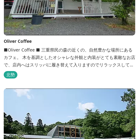
Oliver Coffee
■Oliver Coffee ■ 三重県民の森の近くの、自然豊かな場所にある
カフェ。 木を基調としたオシャレな外観と内装がとても素敵なお店
で、店内へはスリッパに履き替えて入りますのでリラックスして食
事を楽しめます。 席は店内にテーブル席や円卓、外のテラス席など
北勢
があり、お子様連れでも入りやすく居心地がいいカフェです。 森の
静かな雰囲気の中で、ゆっくり過ごすことができます。