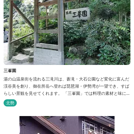
三峯園
湯の山温泉街を流れる三滝川は、蒼滝・大石公園など変化に富んだ
渓谷美を創り、御在所岳へ登れば琵琶湖・伊勢湾が一望でき、すば
らしい景観を見せてくれます。 「三峯園」では料理の素材と味にも
こだわり、お客様に四季の織り成す景観と、いい湯、いい味、めぐ
北勢
りあいをお届けいたします。