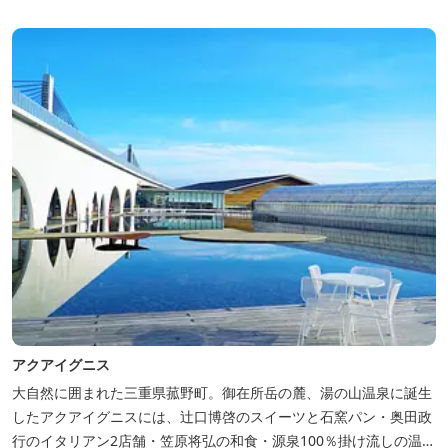
アイグニス」の入浴利用もできるキャンプリゾートです。
アクアイグニス
大自然に囲まれた三重県菰野町。御在所岳の麓、湯の山温泉に誕生
したアクアイグニスには、辻󠄀口博啓のスイーツと石窯パン・奥田政
行のイタリアン2店舗・笠原将弘の和食・源泉100％掛け流しの温