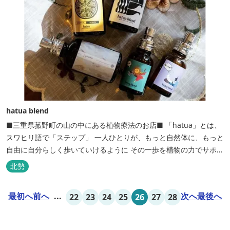
hatua blend
■三重県菰野町の山の中にある植物療法のお店■ 「hatua」とは、
スワヒリ語で「ステップ」 一人ひとりが、もっと自然体に、もっと
自由に自分らしく歩いていけるように その一歩を植物の力でサポー
トしたいという思いから生まれたお店。 黄土スチームよもぎ蒸しや
北勢
アロマの調合、季節の養生講座、アロマ講座、腸活講座、ワークシ
ョップ、イベント出店 植物を通して身体と心を整えよう！をテーマ
最初へ
前へ
...
次へ
最後へ
22
23
24
25
26
27
28
に...