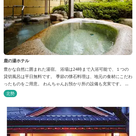
鹿の湯ホテル
豊かな自然に囲まれた湯宿。 浴場は24時まで入浴可能で、１つの
貸切風呂は平日無料です。 季節の懐石料理は、地元の食材にこだわ
ったものをご用意。 わんちゃんお預かり所の設備も充実です。 女
将手作りのお酢とカモシカソフトが人気です。 お食事処と大浴場の
北勢
脱衣所に最新の高機能換気設備を導入いたしました。