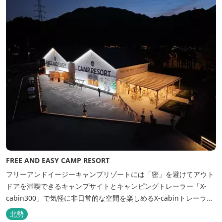
FREE AND EASY CAMP RESORT
フリーアンドイージーキャンプリゾートには「密」を避けてアウト
ドアを満喫できるキャンプサイトとキャンピングトレーラー「X-
cabin300」で気軽に非日常的な空間を楽しめるX-cabinトレーラー
サイト、日帰り手ぶらBBQやドッグラン・ドッグサロン、貸切サウ
北勢
ナ施設などを完備、キャンプしながら併設している片岡温泉「アク