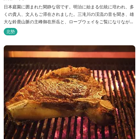
日本庭園に囲まれた閑静な宿です。明治に始まる伝統に培われ、多
くの貴人、文人もご滞在されました。三滝川の渓流の音を聞き、雄
大な鈴鹿山脈の主峰御在所岳と、ロープウェイをご覧になりながら
お入りいただく露天風呂は気持ちがいいです。 また、庭園にある昭
北勢
和初期の離れの客間を改装した貸切風呂（６タイプ）はレトロクラ
シカルな雰囲気でみなさまに好評をいただいております。夕食は部
屋食の為、お子様連れやカッ...