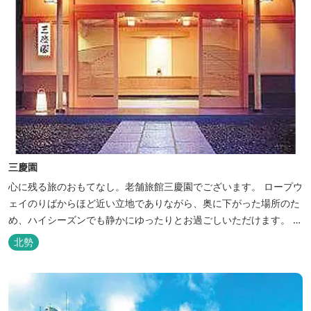
三慶園
心に残る旅のおもてなし。老舗旅館三慶園でございます。 ロープウ
ェイのりばからほど近い立地でありながら、奥に下がった場所のた
め、ハイシーズンでも静かにゆったりとお過ごしいただけます。 自
慢の大浴場からは、雄大な御在所岳を背に、御在所ロープウェイが
北勢
望めます。季節ごとに表情を変える湯の山の自然と対話しながら至
極のひとときをどうぞ。