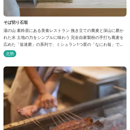
そば切り石垣
湯の山 素粋居にある美食レストラン 挽き立ての蕎麦と深山に磨か
れた水 土地の力をシンプルに味わう 完全自家製粉の手打ち蕎麦を
広めた「翁達磨」の系列で、ミシュラン1つ星の「なにわ翁」で研
鑽を積んだ石垣雄介氏が開業した「そば切り石垣」。 翁伝統の完全
北勢
自家製粉による二八蕎麦を踏襲し、蕎麦と酒をシンプルに楽しむ店
を実現しました。国産蕎麦の香りを存分に引き出す、湯の山温泉の
天然の水の力...