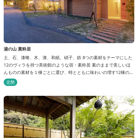
湯の山 素粋居
土、石、漆喰、木、漆、和紙、硝子、鉄 8つの素材をテーマにした
12のヴィラを持つ美術館のような宿・素粋居 素のままで美しいほ
んものの素材を１棟ごとに選び、時とともに味わいの増す12棟のヴ
ィラをつくりました。現代美術・工芸・古美術・アンティークをし
北勢
つらえた空間は、 とびきり居心地が良い美術館のよう。次はあのヴ
ィラで素材とアートに触れたい。 そんな滞在の楽しみが広がりま
す。 「そ...