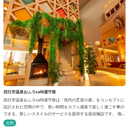
四日市温泉おふろcafé湯守座
四日市温泉おふろcafé湯守座は「現代の芝居小屋」をコンセプトに
設計された空間の中で、長い時間をカフェ感覚で楽しく過ごす事の
できる、新しいスタイルのサービスを提供する温浴施設です。 挽き
たてコーヒーやコミック、雑誌、マッサージチェア、Wi-Fiを無料
北勢
でご利用いただけます。