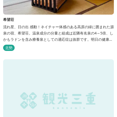
希望荘
流れ星、日の出 感動！ネイチャー体感のある高原の緑に囲まれた源
泉の宿、希望荘。温泉成分の分量と組成は近隣有名泉の4～5倍、し
かもラドンを含み療養泉としての適応症は抜群です。明日の健康
に、ご宿泊はもちろん日帰り入浴もお気軽にお立ち寄り下さい。 熱
北勢
気浴ラドンの泉も新たにオープン！ぜひご利用ください。