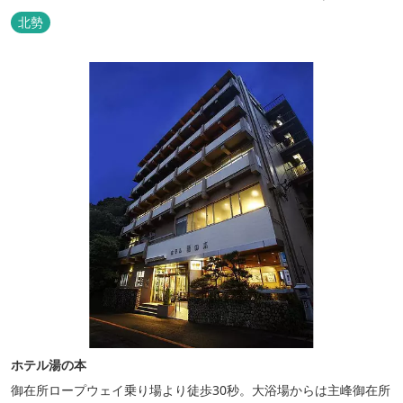
泉・宿泊棟・離れ宿・苺ハウス・ギャラリーなど、様々な『癒し』
北勢
と『食』が集結しております。 【『癒し』の追求 】 ◆源泉100%
掛け流し「片岡温泉」 片岡温泉は、地下1,200ｍより湯口で約42℃
の...
ホテル湯の本
御在所ロープウェイ乗り場より徒歩30秒。大浴場からは主峰御在所