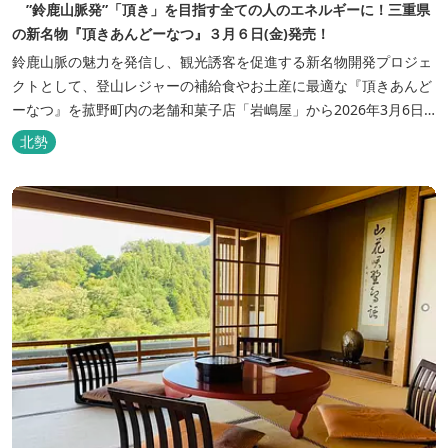
”鈴鹿山脈発”「頂き」を目指す全ての人のエネルギーに！三重県
の新名物『頂きあんどーなつ』３月６日(金)発売！
鈴鹿山脈の魅力を発信し、観光誘客を促進する新名物開発プロジェ
クトとして、登山レジャーの補給食やお土産に最適な『頂きあんど
ーなつ』を菰野町内の老舗和菓子店「岩嶋屋」から2026年3月6日
（金）より販売を開始いたしました。 ■商品コンセプト：自分だけ
北勢
の「頂き」を目指す人を応援 「山に登る目的が人それぞれであるよ
うに、仕事や人生の目標（頂き）も人それぞれ。どんな『頂き』を
目指す人も、頑...