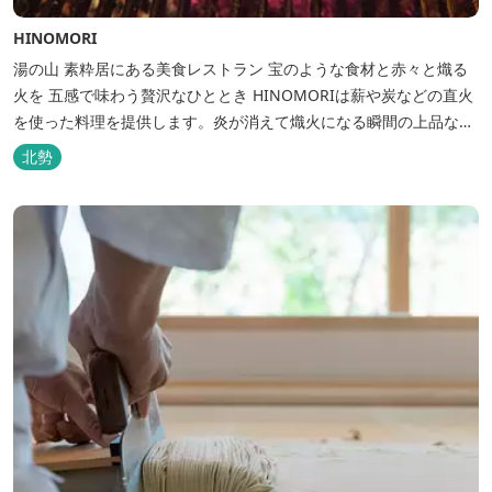
HINOMORI
湯の山 素粋居にある美食レストラン 宝のような食材と赤々と熾る
火を 五感で味わう贅沢なひととき HINOMORIは薪や炭などの直火
を使った料理を提供します。炎が消えて熾火になる瞬間の上品な香
りを海産物にまとわせたり、熟成させた上質な牛肉を塊でじっくり
北勢
とローストしたり。炎が生み出す味わいの繊細さと豪快さをコース
でお楽しみください。料理監修は、フランスで活躍するシェフ・手
島竜司。探...