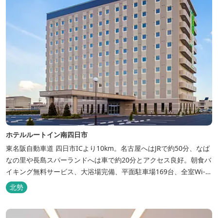
ホテルルートイン南四日市
東名阪自動車道 四日市ICより10km。名古屋へはJRで約50分、なば
なの里や長島スパーランドへは車で約20分とアクセス良好。朝食バ
イキング無料サービス、大浴場完備、平面駐車場169台、全室Wi-Fi
完備。ビジネスにも観光にもご利用頂ける快適なホテルライフをご
北勢
提供します。