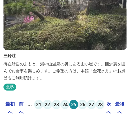
三鈴荘
御在所岳のふもと、湯の山温泉の奥にある山小屋です。囲炉裏を囲
んでお食事を楽しめます。ご希望の方は、本館「金花水月」のお風
呂もご利用頂けます。
北勢
最初
前
...
次
最後
21
22
23
24
25
26
27
28
へ
へ
へ
へ