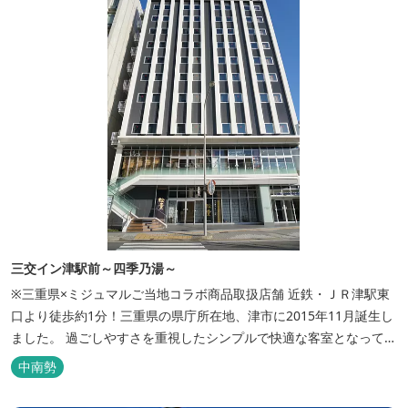
三交イン津駅前～四季乃湯～
※三重県×ミジュマルご当地コラボ商品取扱店舗 近鉄・ＪＲ津駅東
口より徒歩約1分！三重県の県庁所在地、津市に2015年11月誕生し
ました。 過ごしやすさを重視したシンプルで快適な客室となってお
り、ベッドはワイドなサイズで、羽毛布団をご用意。女性にやさし
中南勢
いアメニティグッズを取り揃えており、連泊の方用にコインランド
リーもあります。 ご宿泊者専用の人工温泉大浴場「四季乃湯」で