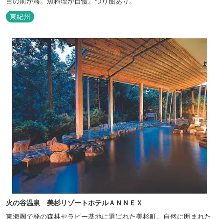
目の前が海。魚料理が自慢。つり船あり。
東紀州
火の谷温泉 美杉リゾートホテルＡＮＮＥＸ
東海圏で発の森林セラピー基地に選ばれた美杉町。自然に囲まれた