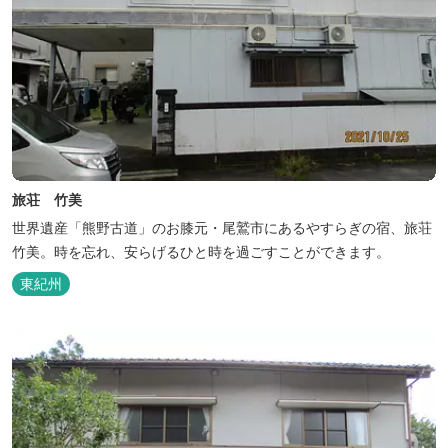
旅荘 竹美
世界遺産「熊野古道」のお膝元・尾鷲市にあるやすらぎの宿、旅荘
竹美。時を忘れ、安らげるひと時を過ごすことができます。
東紀州