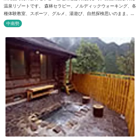
温泉リゾートです。 森林セラピー、ノルディックウォーキング、各
種体験教室、スポーツ、グルメ、湯遊び、自然探検思いのまま。思
いきり遊んだ後は温泉でゆったり、のんびり。お料理は和洋バイキ
中南勢
ングに豪華会席料理。バイキングでは、毎日餅つき、夏は流しそう
めん等のイベントも開催しています。 ５つの貸切風呂に、展望風呂
付き客室、露天風呂・ジ...