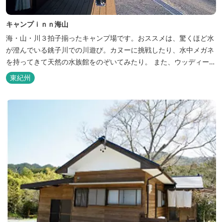
キャンプｉｎｎ海山
海・山・川３拍子揃ったキャンプ場です。おススメは、驚くほど水
が澄んでいる銚子川での川遊び。カヌーに挑戦したり、水中メガネ
を持ってきて天然の水族館をのぞいてみたり。 また、ウッディーク
ラフト教室やストーンクラフト教室など各種イベントも盛りだくさ
東紀州
ん。森林浴を楽しんだり、一日中遊び、ゆったりできます。 紀北町
の海の幸をふんだんに使った海鮮・焼肉バーベキュー。家族で，グ
ループで、海辺や川遊び...