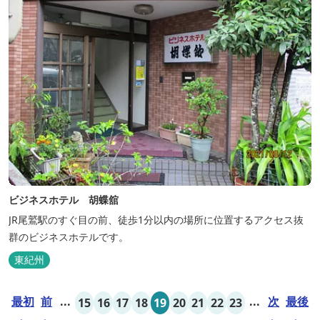
ビジネスホテル 胡蝶舘
JR尾鷲駅のすぐ目の前、徒歩1分以内の場所に位置するアクセス抜
群のビジネスホテルです。
東紀州
最初
前
...
...
次
最後
15
16
17
18
19
20
21
22
23