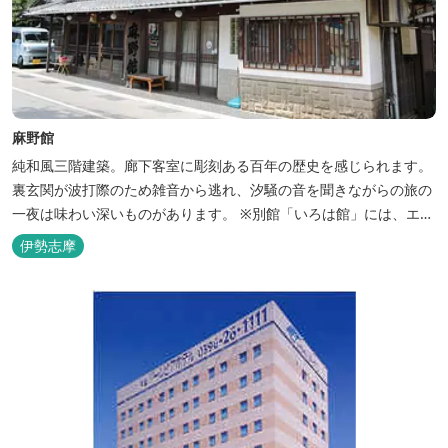
麻野館
純和風三階建築。廊下客室に彫刻ある百年の歴史を感じられます。
裏玄関が波打際のため雑音から逃れ、汐騒の音を聞きながらの旅の
一夜は味わい深いものがあります。 ※別館「いろは館」には、エイ
リアンやプレデターのリアルな模型があり、初めて見た方はビック
伊勢志摩
リしますよ。