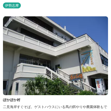
設置した青森ヒバと信楽焼のお風呂で心身のリフレッシュを！
伊勢志摩
【Japanese Inn Group 会員です】
ぽかぽか村
二見海岸すぐそば。ゲストハウスにいる馬の餌やりや農園体験もで