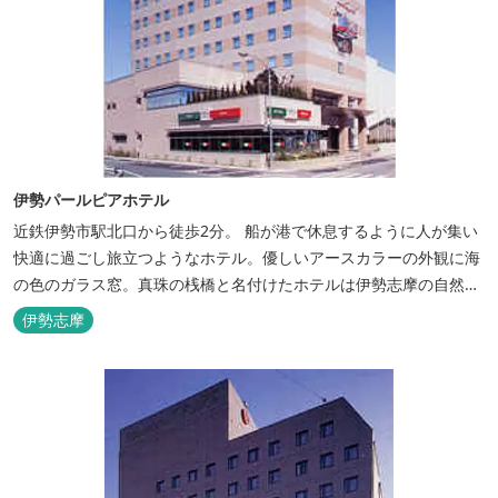
伊勢パールピアホテル
近鉄伊勢市駅北口から徒歩2分。 船が港で休息するように人が集い
快適に過ごし旅立つようなホテル。優しいアースカラーの外観に海
の色のガラス窓。真珠の桟橋と名付けたホテルは伊勢志摩の自然保
護への思いか省エネルギーへの工夫と設備を備えています。 和食・
伊勢志摩
イタリアンレストランがございます。 また、宿泊のお客様は途中出
入り自由立体駐車場を無料でお使いいただけます。