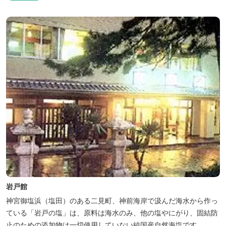
岩戸館
神宮御塩浜（塩田）のある二見町、神前海岸で汲んだ海水から作っ
ている「岩戸の塩」は、原料は海水のみ、他の塩やにがり、固結防
止のための添加物は一切使用していない純国産自然海塩です。