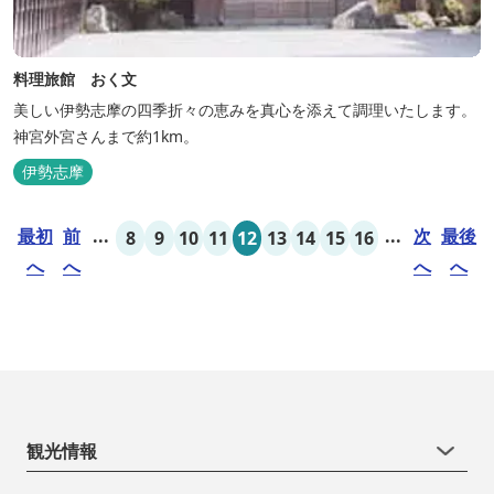
料理旅館 おく文
美しい伊勢志摩の四季折々の恵みを真心を添えて調理いたします。
神宮外宮さんまで約1km。
伊勢志摩
最初
前
...
...
次
最後
8
9
10
11
12
13
14
15
16
へ
へ
へ
へ
観光情報