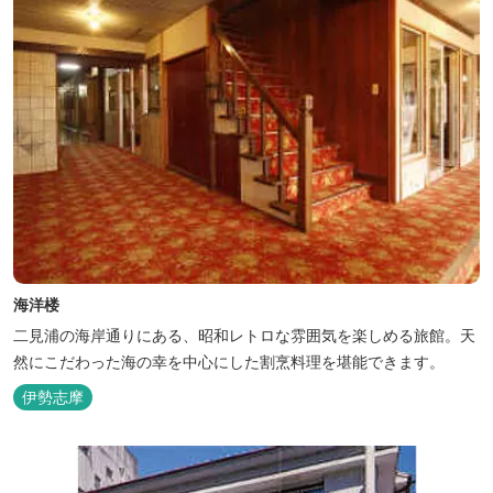
海洋楼
二見浦の海岸通りにある、昭和レトロな雰囲気を楽しめる旅館。天
然にこだわった海の幸を中心にした割烹料理を堪能できます。
伊勢志摩