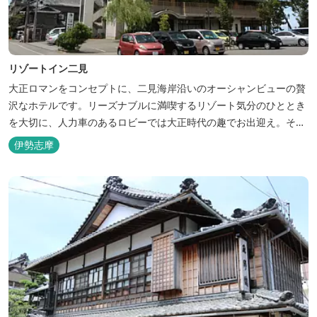
リゾートイン二見
大正ロマンをコンセプトに、二見海岸沿いのオーシャンビューの贅
沢なホテルです。リーズナブルに満喫するリゾート気分のひととき
を大切に、人力車のあるロビーでは大正時代の趣でお出迎え。そし
て、抜群の眺めが自慢の露天風呂｢七福の湯｣は、趣向を凝らした七
伊勢志摩
つのお風呂のうち、五つをご宿泊者様無料の貸切風呂としてご利用
が可能です。