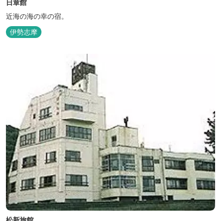
日章館
近海の海の幸の宿。
伊勢志摩
松新旅館