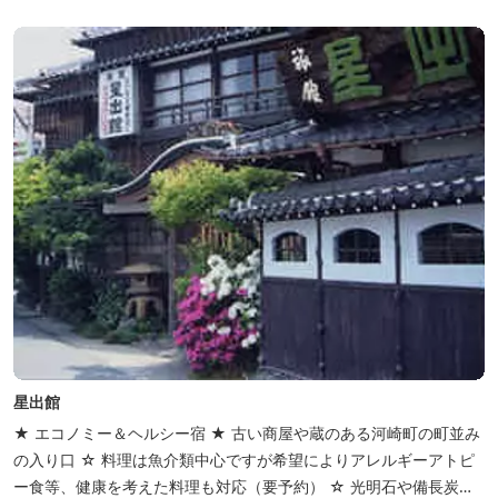
ー･焚火等をする際は、 直火にならないように焚火台･コンロ等を
使...
星出館
★ エコノミー＆ヘルシー宿 ★ 古い商屋や蔵のある河崎町の町並み
の入り口 ☆ 料理は魚介類中心ですが希望によりアレルギーアトピ
ー食等、健康を考えた料理も対応（要予約） ☆ 光明石や備長炭を