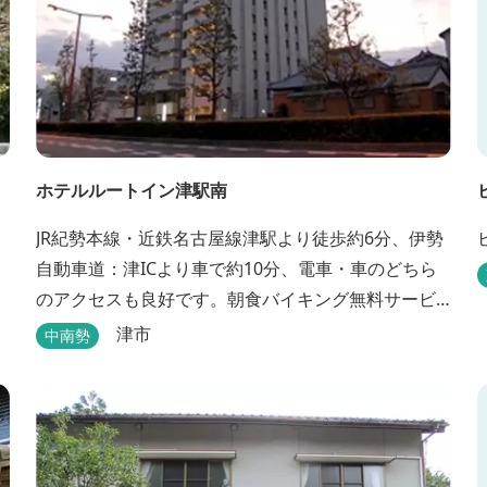
ホテルルートイン津駅南
JR紀勢本線・近鉄名古屋線津駅より徒歩約6分、伊勢
自動車道：津ICより車で約10分、電車・車のどちら
のアクセスも良好です。朝食バイキング無料サービ
ス、大浴場完備、平面駐車場40台・立体駐車場34
津市
中南勢
台、全室Wi-Fi完備。ビジネスにも観光にもご利用頂
ける快適なホテルライフをご提供します。