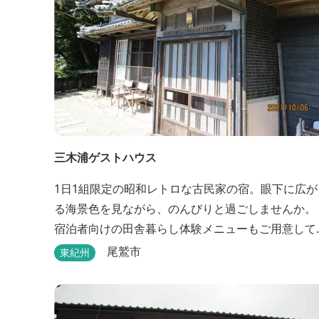
三木浦ゲストハウス
1日1組限定の昭和レトロな古民家の宿。眼下に広が
る海景色を見ながら、のんびりと過ごしませんか。
宿泊者向けの田舎暮らし体験メニューもご用意して
います。
尾鷲市
東紀州