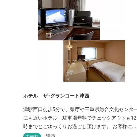
ホテル ザ･グランコート津西
津駅西口徒歩5分で、県庁や三重県総合文化センタ
にも近いホテル。駐車場無料でチェックアウトも12
時までとごゆっくりお過ごし頂けます。 お客様によ
り快適にお過ごし頂けるよう専用設備・アメニティ
津市
中南勢