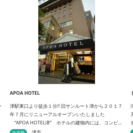
APOA HOTEL
ー
津駅東口より徒歩１分!! 旧サンルート津から２０１７
年７月にリニューアルオープンいたしました
“APOA HOTEL津” ホテルの建物内には、コンビニ
はもちろん、朝までカラオケ、エステ、お食事もい
津市
中南勢