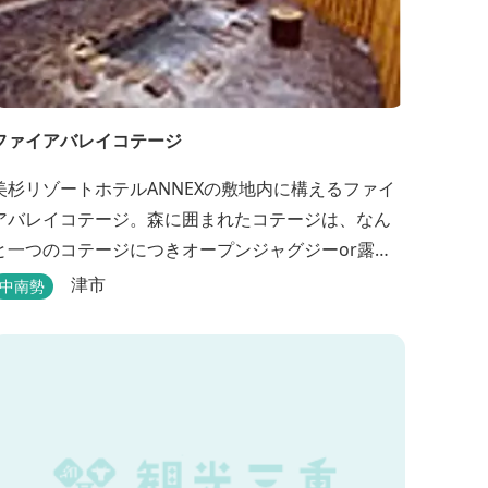
ファイアバレイコテージ
美杉リゾートホテルANNEXの敷地内に構えるファイ
アバレイコテージ。森に囲まれたコテージは、なん
と一つのコテージにつきオープンジャグジーor露天
風呂が備え付けてある。あなただけの特別な時間を
津市
中南勢
お過ごしください。