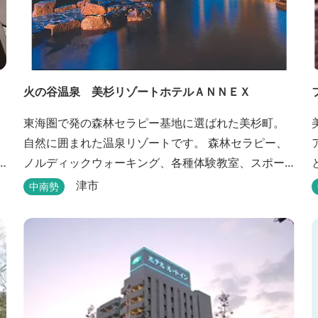
火の谷温泉 美杉リゾートホテルＡＮＮＥＸ
東海圏で発の森林セラピー基地に選ばれた美杉町。
自然に囲まれた温泉リゾートです。 森林セラピー、
ノルディックウォーキング、各種体験教室、スポー
ツ、グルメ、湯遊び、自然探検思いのまま。思いき
津市
中南勢
り遊んだ後は温泉でゆったり、のんびり。お料理は
和洋バイキングに豪華会席料理。バイキングでは、
毎日餅つき、夏は流しそうめん等のイベントも開催
しています。 ５つの貸切風呂に、展望風呂付き客
室、露天風呂・ジ...