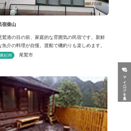
民宿柴山
尾鷲港の目の前、家庭的な雰囲気の民宿です。新鮮
な魚介の料理が自慢。渡船で磯釣りも楽しめます。
尾鷲市
東紀州
マイページを見る