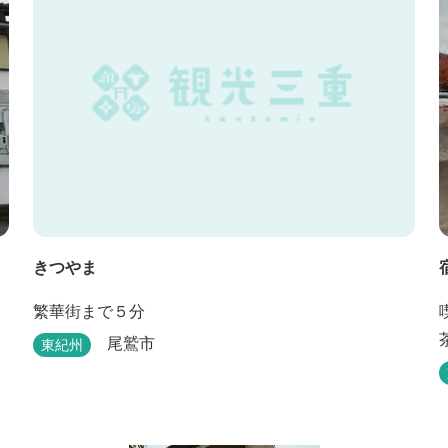
きつやま
繁華街まで５分
尾鷲市
東紀州