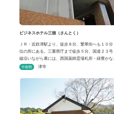
ビジネスホテル三徳（さんとく）
ＪＲ・近鉄津駅より、徒歩８分、繁華街へも１０分
位の所にある。三重県庁まで徒歩５分、国道２３号
線沿いながら裏には、西国薬師霊場札所・緑豊かな
曹洞常の中本山。津市で一番古いお寺と言われる塔
津市
中南勢
世山四天王寺があります。