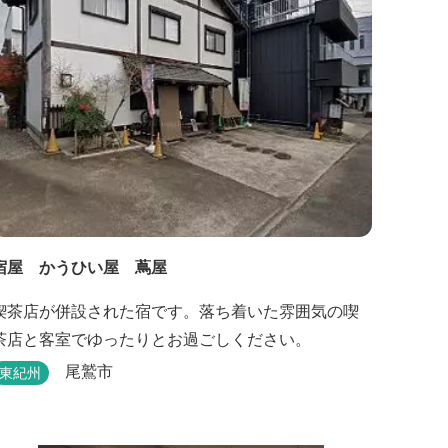
宿屋 かうひい屋 蔦屋
喫茶店が併設された宿です。落ち着いた雰囲気の喫
茶店と客室でゆったりとお過ごしください。
尾鷲市
東紀州