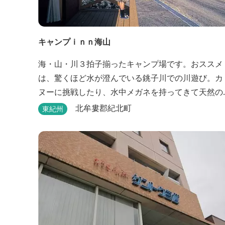
キャンプｉｎｎ海山
海・山・川３拍子揃ったキャンプ場です。おススメ
は、驚くほど水が澄んでいる銚子川での川遊び。カ
ヌーに挑戦したり、水中メガネを持ってきて天然の
水族館をのぞいてみたり。 また、ウッディークラフ
北牟婁郡紀北町
東紀州
ト教室やストーンクラフト教室など各種イベントも
盛りだくさん。森林浴を楽しんだり、一日中遊び、
ゆったりできます。 紀北町の海の幸をふんだんに使
った海鮮・焼肉バーベキュー。家族で，グループ
で、海辺や川遊び...