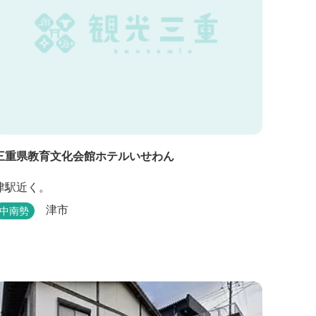
三重県教育文化会館ホテルいせわん
津駅近く。
津市
中南勢