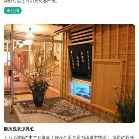
新鮮な魚と海の見える部屋。
東紀州
磨洞温泉涼風荘
えっ!?洞窟の中でお食事！静かな田舎宿の珍道中物語！ 津市の郊外