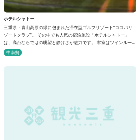
ホテルシャトー
三重県・青山高原の緑に包まれた滞在型ゴルフリゾート"ココパリ
ゾートクラブ"。 その中でも人気の宿泊施設「ホテルシャトー」
は、高台ならではの眺望と静けさが魅力です。 客室はツインルーム
から4〜6名で泊まれる和洋室まで幅広く、旅のスタイルに合わせて
中南勢
選べます。 天然温泉の大浴場・露天風呂、ロウリュ式サウナで体を
整えた後は、和食や焼肉など、気分で選べる夕食をゆったりと。 翌
朝は、レス...