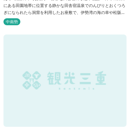
にある田園地帯に位置する静かな田舎宿温泉でのんびりとおくつろ
ぎになられたら洞窟を利用したお座敷で、伊勢湾の海の幸や松阪肉
を山海賊焼きをお召し上がりいただけます。年中20度前後の天然空
中南勢
調、お客様を不思議な空間にご案内！ ご宴会には、大広間で和食会
席、日帰り入浴＆お食事ＯＫ。 温泉は、津に来て津の湯をお楽しみ
いただけます。「白...