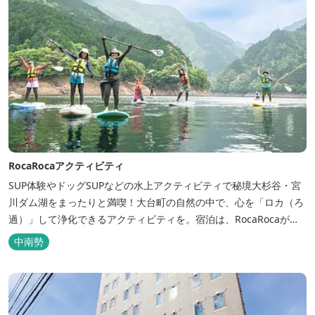
RocaRocaアクティビティ
SUP体験やドッグSUPなどの水上アクティビティで秘境大杉谷・宮
川ダム湖をまったりと満喫！大台町の自然の中で、心を「ロカ（ろ
過）」して浄化できるアクティビティを。宿泊は、RocaRocaが運
営する「キャンプスタイルの宿やまがら」へ！
中南勢