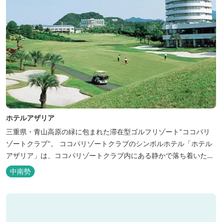
ホテルアザリア
三重県・青山高原の緑に包まれた滞在型ゴルフリゾート"ココパリ
ゾートクラブ"。 ココパリゾートクラブのシンボルホテル「ホテル
アザリア」は、ココパリゾートクラブ内にある静かで落ち着いた雰
囲気の宿泊施設です。 円筒形の特徴ある建物には、ツインや和洋室
中南勢
など多彩な客室を備え、窓からはリゾートの美しい景色が広がりま
す。 天然温泉の大浴場やサウナも完備しており、 ゴルフの後はも
ちろん、伊勢...