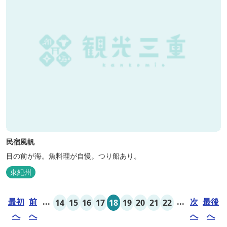
民宿風帆
目の前が海。魚料理が自慢。つり船あり。
東紀州
最初
前
...
...
次
最後
14
15
16
17
18
19
20
21
22
へ
へ
へ
へ