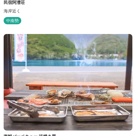
民宿阿漕荘
海岸近く
中南勢