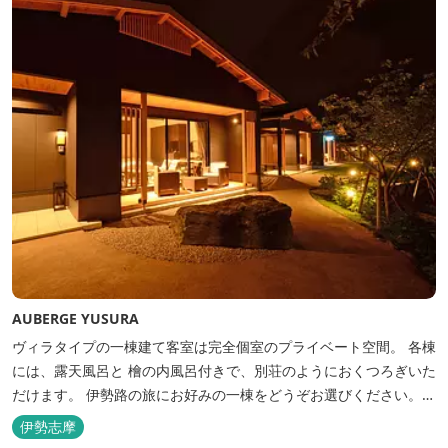
AUBERGE YUSURA
ヴィラタイプの一棟建て客室は完全個室のプライベート空間。 各棟
には、露天風呂と 檜の内風呂付きで、別荘のようにおくつろぎいた
だけます。 伊勢路の旅にお好みの一棟をどうぞお選びください。
「AUBERGE YUSURA」が大切にしていること それは、小さな宿な
伊勢志摩
らではの「ひと手間」のおもてなし。 「居・食・充」を満たし、皆