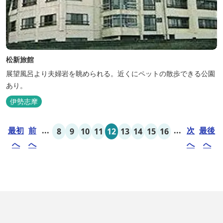
松新旅館
展望風呂より夫婦岩を眺められる。近くにペットの散歩できる公園
あり。
伊勢志摩
最初
前
...
...
次
最後
8
9
10
11
12
13
14
15
16
へ
へ
へ
へ