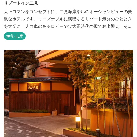
リゾートイン二見
大正ロマンをコンセプトに、二見海岸沿いのオーシャンビューの贅
沢なホテルです。リーズナブルに満喫するリゾート気分のひととき
を大切に、人力車のあるロビーでは大正時代の趣でお出迎え。そし
て、抜群の眺めが自慢の露天風呂｢七福の湯｣は、趣向を凝らした七
伊勢志摩
つのお風呂のうち、五つをご宿泊者様無料の貸切風呂としてご利用
が可能です。