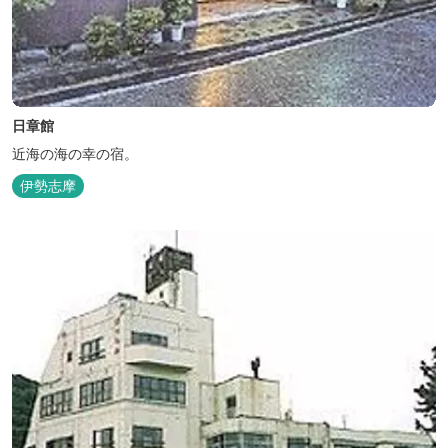
日章館
近海の海の幸の宿。
伊勢志摩