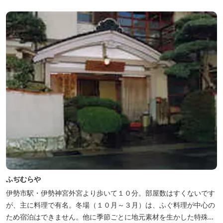
様の伊勢路の旅に寄り添う宿となれるよう、心を月してお待ちし
て...
ふぢむらや
伊勢市駅・伊勢神宮外宮より歩いて１０分。部屋数はすくないです
が、主に料理で有名。冬場（１０月～３月）は、ふぐ料理が中心の
ため宿泊はできません。他に季節ごとに地元素材を生かした特殊料