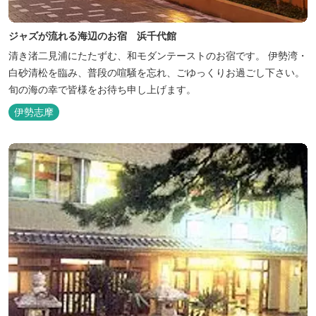
ジャズが流れる海辺のお宿 浜千代館
清き渚二見浦にたたずむ、和モダンテーストのお宿です。 伊勢湾・
白砂清松を臨み、普段の喧騒を忘れ、ごゆっくりお過ごし下さい。
旬の海の幸で皆様をお待ち申し上げます。
伊勢志摩