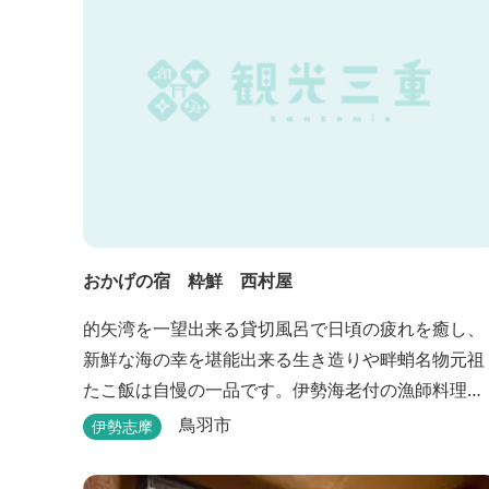
おかげの宿 粋鮮 西村屋
的矢湾を一望出来る貸切風呂で日頃の疲れを癒し、
新鮮な海の幸を堪能出来る生き造りや畔蛸名物元祖
たこ飯は自慢の一品です。伊勢海老付の漁師料理
で、心身ともにやすらぎのひとときを。
鳥羽市
伊勢志摩