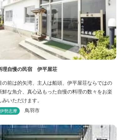
料理自慢の民宿 伊平屋荘
目の前は的矢湾、主人は船頭、伊平屋荘ならではの
新鮮な魚介、真心込もった自慢の料理の数々をお楽
しみいただけます。
鳥羽市
伊勢志摩