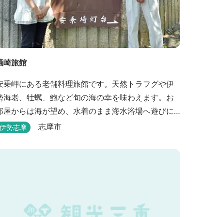
礒崎旅館
安乗岬にある老舗料理旅館です。天然トラフグや伊
勢海老、牡蠣、鮑など旬の海の幸を味わえます。お
部屋からは海が望め、水着のまま海水浴場へ遊びに
行けます。
志摩市
伊勢志摩