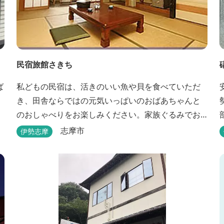
民宿旅館さきち
ば
私どもの民宿は、活きのいい魚や貝を食べていただ
き、田舎ならではの元気いっぱいのおばあちゃんと
のおしゃべりをお楽しみください。家族ぐるみでお
世話させていただきます！
志摩市
伊勢志摩