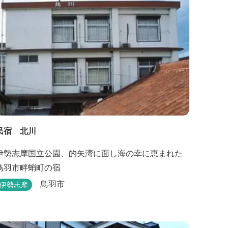
民宿 北川
伊勢志摩国立公園、的矢湾に面し海の幸に恵まれた
鳥羽市畔蛸町の宿
鳥羽市
伊勢志摩