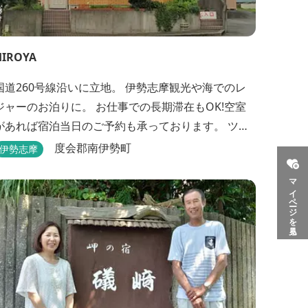
HIROYA
国道260号線沿いに立地。 伊勢志摩観光や海でのレ
ジャーのお泊りに。 お仕事での長期滞在もOK!空室
があれば宿泊当日のご予約も承っております。 ツー
リングのバイカーさんもお気軽にお立ち寄りくださ
度会郡南伊勢町
伊勢志摩
い。
マイページを見る