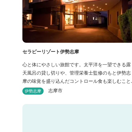
セラピーリゾート伊勢志摩
心と体にやさしい旅館です。太平洋を一望できる露
天風呂の貸し切りや、管理栄養士監修のもと伊勢志
摩の味覚を盛り込んだコントロール食も楽しむこと
ができます。
志摩市
伊勢志摩