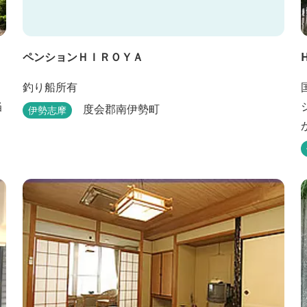
ペンションＨＩＲＯＹＡ
釣り船所有
当
度会郡南伊勢町
伊勢志摩