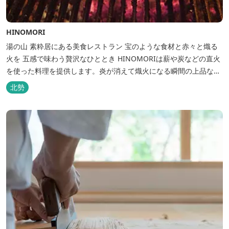
HINOMORI
湯の山 素粋居にある美食レストラン 宝のような食材と赤々と熾る
火を 五感で味わう贅沢なひととき HINOMORIは薪や炭などの直火
を使った料理を提供します。炎が消えて熾火になる瞬間の上品な香
りを海産物にまとわせたり、熟成させた上質な牛肉を塊でじっくり
北勢
とローストしたり。炎が生み出す味わいの繊細さと豪快さをコース
でお楽しみください。料理監修は、フランスで活躍するシェフ・手
島竜司。探...