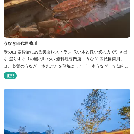
うなぎ四代目菊川
湯の山 素粋居にある美食レストラン 良い水と良い炭の力で引き出
す 選りすぐりの鰻の味わい 鰻料理専門店「うなぎ 四代目菊川」
は、良質のうなぎ一本丸ごとを蒲焼にした「一本うなぎ」で知られ
ます。大きさも太さも極上の鰻を厳選し、皮をパリッと焼き上げて
北勢
も身質がフワッとやわらかい、贅沢な食感を実現。 鮮度抜群の鰻を
毎日捌き、良質の炭で焼き立てを供します。素材から炭まで、鰻の
美味しさを熟...