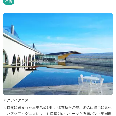
伊賀
限定）、こんにゃくやパン作りの体験できる工房などがあります。
木津川（鯛ケ瀬）のほとりにある美しい自然を生かしたオートキャ
ンプやディキャンプ...
アクアイグニス
大自然に囲まれた三重県菰野町。御在所岳の麓、湯の山温泉に誕生
したアクアイグニスには、辻󠄀口博啓のスイーツと石窯パン・奥田政