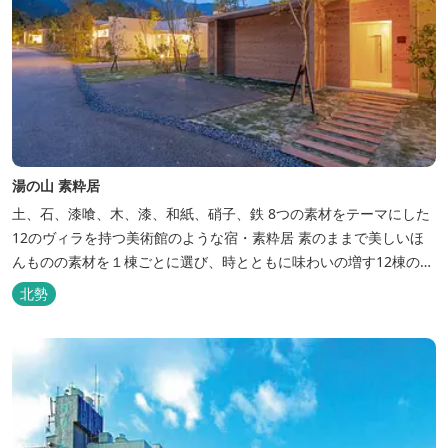
湯の山 素粋居
土、石、漆喰、木、漆、和紙、硝子、鉄 8つの素材をテーマにした
12のヴィラを持つ美術館のような宿・素粋居 素のままで美しいほ
んものの素材を１棟ごとに選び、時とともに味わいの増す12棟のヴ
ィラをつくりました。現代美術・工芸・古美術・アンティークをし
北勢
つらえた空間は、 とびきり居心地が良い美術館のよう。次はあのヴ
ィラで素材とアートに触れたい。 そんな滞在の楽しみが広がりま
す。 「そ...