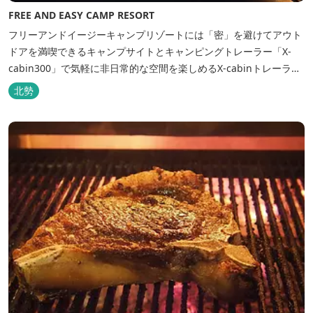
FREE AND EASY CAMP RESORT
フリーアンドイージーキャンプリゾートには「密」を避けてアウト
ドアを満喫できるキャンプサイトとキャンピングトレーラー「X-
cabin300」で気軽に非日常的な空間を楽しめるX-cabinトレーラー
サイト、日帰り手ぶらBBQやドッグラン・ドッグサロン、貸切サウ
北勢
ナ施設などを完備、キャンプしながら併設している片岡温泉「アク
アイグニス」の入浴利用もできるキャンプリゾートです。