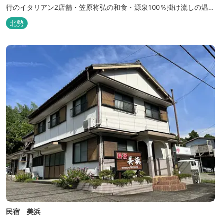
行のイタリアン2店舗・笠原将弘の和食・源泉100％掛け流しの温
泉・宿泊棟・離れ宿・苺ハウス・ギャラリーなど、様々な『癒し』
北勢
と『食』が集結しております。 【『癒し』の追求 】 ◆源泉100%
掛け流し「片岡温泉」 片岡温泉は、地下1,200ｍより湯口で約42℃
の...
民宿 美浜