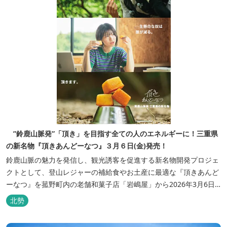
”鈴鹿山脈発”「頂き」を目指す全ての人のエネルギーに！三重県
の新名物『頂きあんどーなつ』３月６日(金)発売！
鈴鹿山脈の魅力を発信し、観光誘客を促進する新名物開発プロジェ
クトとして、登山レジャーの補給食やお土産に最適な『頂きあんど
ーなつ』を菰野町内の老舗和菓子店「岩嶋屋」から2026年3月6日
（金）より販売を開始いたしました。 ■商品コンセプト：自分だけ
北勢
の「頂き」を目指す人を応援 「山に登る目的が人それぞれであるよ
うに、仕事や人生の目標（頂き）も人それぞれ。どんな『頂き』を