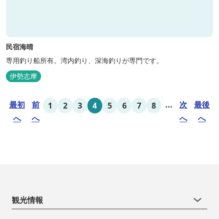
民宿海晴
専用釣り船所有。湾内釣り、深海釣りが専門です。
伊勢志摩
最初
前
...
次
最後
1
2
3
4
5
6
7
8
へ
へ
へ
へ
観光情報