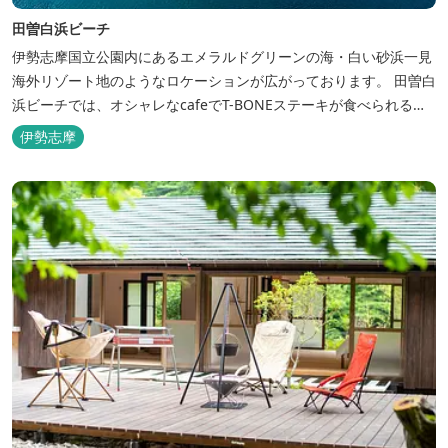
田曽白浜ビーチ
伊勢志摩国立公園内にあるエメラルドグリーンの海・白い砂浜一見
海外リゾート地のようなロケーションが広がっております。 田曽白
浜ビーチでは、オシャレなcafeでT-BONEステーキが食べられる。
又、海を見ながら黄昏るのもよし、アクティブにマリンアクティビ
伊勢志摩
ティ・スカイダイビング・ヘリコプタークルージングを体験するこ
ともできます。 是非、田曽白浜にございます施設紹介のVTRをご参
照く...