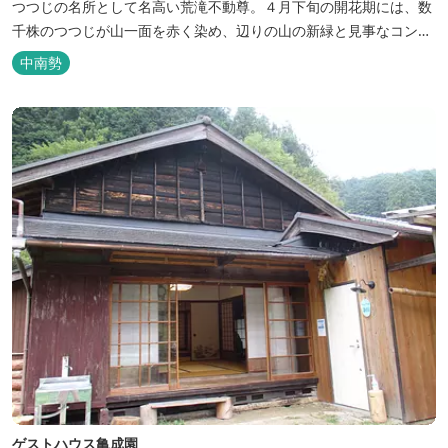
つつじの名所として名高い荒滝不動尊。４月下旬の開花期には、数
千株のつつじが山一面を赤く染め、辺りの山の新緑と見事なコント
ラストを織り成します。 松阪の観光情報は、松阪観光インフォメー
中南勢
ションサイト ワクワク松阪 ...
ゲストハウス亀成園