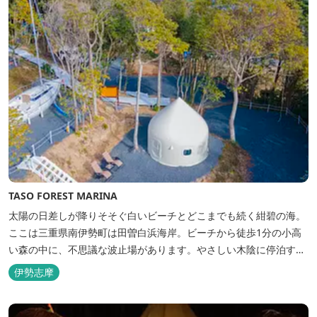
TASO FOREST MARINA
太陽の日差しが降りそそぐ白いビーチとどこまでも続く紺碧の海。
ここは三重県南伊勢町は田曽白浜海岸。ビーチから徒歩1分の小高
い森の中に、不思議な波止場があります。やさしい木陰に停泊する
のは3艇のヨット。日本初の森のマリーナです。 航海の気分高まる
伊勢志摩
インテリアは見た目からは想像できないほど広く、くつろぎの空
間。夏場でもエアコン完備で快適にお過ごしいただけます。甲板の