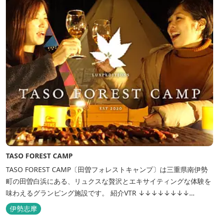
上に寝転んで夜空を見上げれば...
TASO FOREST CAMP
TASO FOREST CAMP〔田曽フォレストキャンプ〕は三重県南伊勢
町の田曽白浜にある、リュクスな贅沢とエキサイティングな体験を
味わえるグランピング施設です。 紹介VTR ↓↓↓↓↓↓↓↓
https://www.youtube.com/watch?v=jpF0wPRjqSw
伊勢志摩