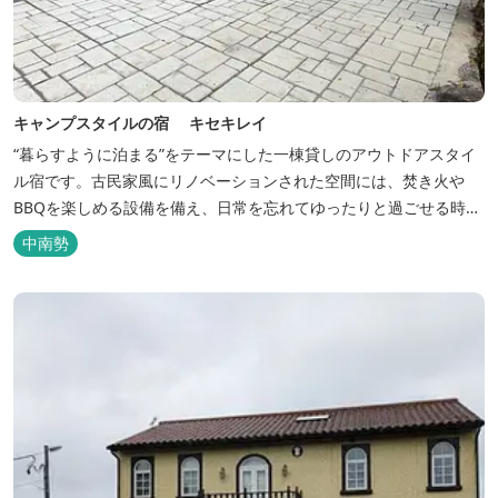
キャンプスタイルの宿 キセキレイ
“暮らすように泊まる”をテーマにした一棟貸しのアウトドアスタイ
ル宿です。古民家風にリノベーションされた空間には、焚き火や
BBQを楽しめる設備を備え、日常を忘れてゆったりと過ごせる時間
が広がります。ペット同伴も可能で、愛犬と一緒に自然を満喫でき
中南勢
るのも魅力です。 【営業時間】 チェックイン 15：00（早めのチ
ェックインご希望は予約時に要相談） チェックアウト 9：00
【定...