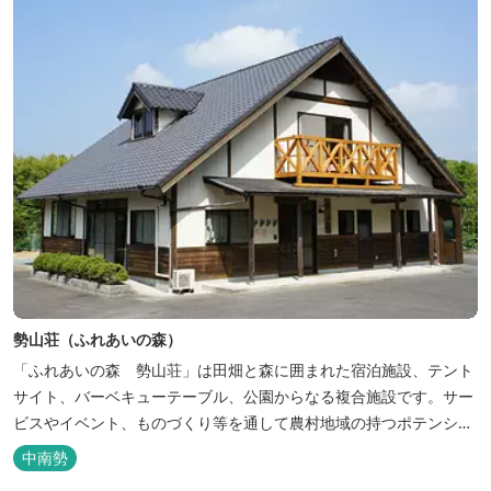
勢山荘（ふれあいの森）
「ふれあいの森 勢山荘」は田畑と森に囲まれた宿泊施設、テント
サイト、バーベキューテーブル、公園からなる複合施設です。サー
ビスやイベント、ものづくり等を通して農村地域の持つポテンシャ
ルを発信しています。 めだかやタガメなど水生生物が生息し、初夏
中南勢
にはホタルが飛び交う「メダカ池」や、約９０００本のあじさいが