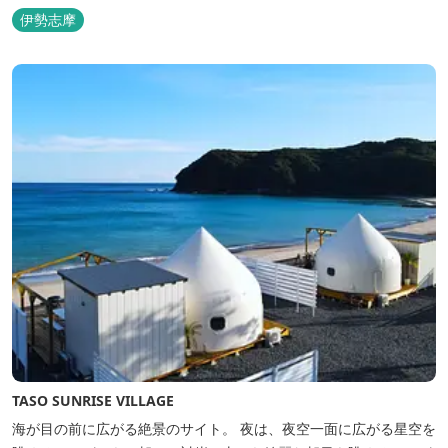
のは3艇のヨット。日本初の森のマリーナです。 航海の気分高まる
伊勢志摩
インテリアは見た目からは想像できないほど広く、くつろぎの空
間。夏場でもエアコン完備で快適にお過ごしいただけます。甲板の
上に寝転んで夜空を見上げれば...
TASO SUNRISE VILLAGE
海が目の前に広がる絶景のサイト。 夜は、夜空一面に広がる星空を