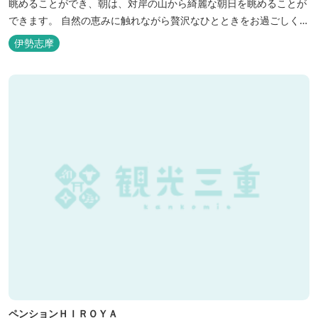
眺めることができ、朝は、対岸の山から綺麗な朝日を眺めることが
できます。 自然の恵みに触れながら贅沢なひとときをお過ごしくだ
さい。 ウッドテラスでのバーベキューを楽しむこともでき、BBQ
伊勢志摩
初心者でも安心のガスBBQ台をご用意しております。 また、海岸
を散策しながら海風を感じるのもよし、インスタントハウス内でリ
ラックスする...
ペンションＨＩＲＯＹＡ