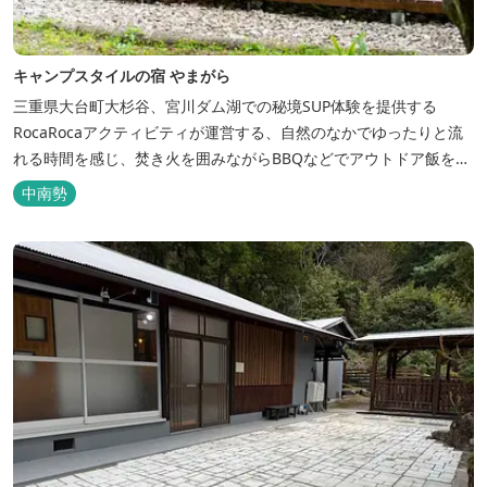
キャンプスタイルの宿 やまがら
三重県大台町大杉谷、宮川ダム湖での秘境SUP体験を提供する
RocaRocaアクティビティが運営する、自然のなかでゆったりと流
れる時間を感じ、焚き火を囲みながらBBQなどでアウトドア飯を愉
しめる宿。 ベッドルーム以外でも、満点の星空を眺めながらテント
中南勢
を張って寝ることもできるキャンプスタイルでおもいおもいのひと
時をお過ごしください。 2023年6月よりペット可となりました。