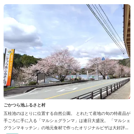
植えられた「あじさいの小径」を散策し、遠い昔に過ごした懐かし
い田舎にタイムスリップしてみま...
ごかつら池ふるさと村
五桂池のほとりに位置する自然公園。 とれたて産地の旬の特産品が
手ごろに手に入る「マルシェグランマ」は連日大盛況。 「マルシェ
グランマキッチン」の地元食材で作ったオリジナルピザは大好評！