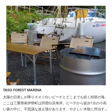
TASO FOREST MARINA
太陽の日差しが降りそそぐ白いビーチとどこまでも続く紺碧の海。
ここは三重県南伊勢町は田曽白浜海岸。ビーチから徒歩1分の小高
い森の中に、不思議な波止場があります。やさしい木陰に停泊する