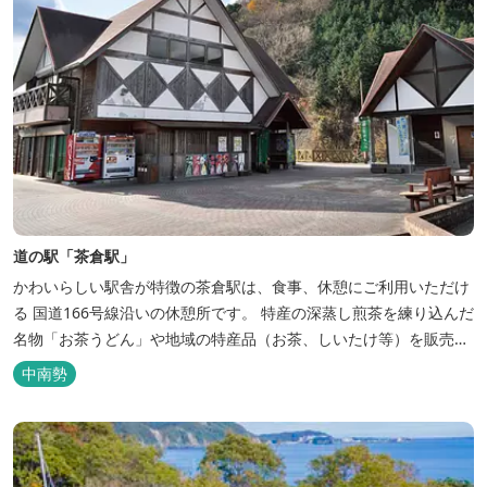
道の駅「茶倉駅」
かわいらしい駅舎が特徴の茶倉駅は、食事、休憩にご利用いただけ
る 国道166号線沿いの休憩所です。 特産の深蒸し煎茶を練り込んだ
名物「お茶うどん」や地域の特産品（お茶、しいたけ等）を販売。
吊り橋をわたれば宿泊施設のエバーグレイズ香肌峡まですぐ。 【イ
中南勢
チオシ名物】 ・味噌カツ丼…地元産の甘味噌を使ったボリュームた
っぷりの丼ぶり。 松阪の観光情報は、松阪観光インフォメ...