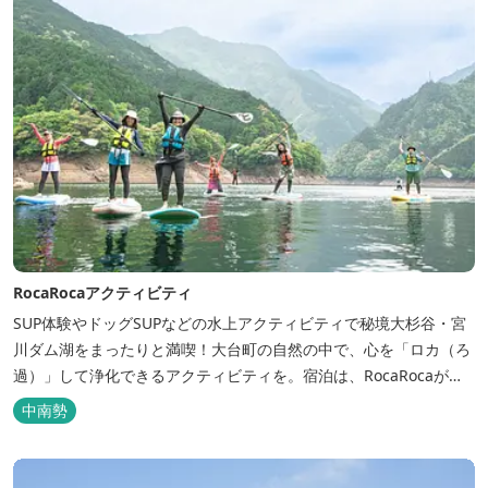
RocaRocaアクティビティ
SUP体験やドッグSUPなどの水上アクティビティで秘境大杉谷・宮
川ダム湖をまったりと満喫！大台町の自然の中で、心を「ロカ（ろ
過）」して浄化できるアクティビティを。宿泊は、RocaRocaが運
営する「キャンプスタイルの宿やまがら」へ！
中南勢