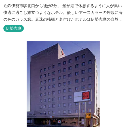
近鉄伊勢市駅北口から徒歩2分。 船が港で休息するように人が集い
快適に過ごし旅立つようなホテル。優しいアースカラーの外観に海
の色のガラス窓。真珠の桟橋と名付けたホテルは伊勢志摩の自然保
護への思いか省エネルギーへの工夫と設備を備えています。 和食・
伊勢志摩
イタリアンレストランがございます。 また、宿泊のお客様は途中出
入り自由立体駐車場を無料でお使いいただけます。