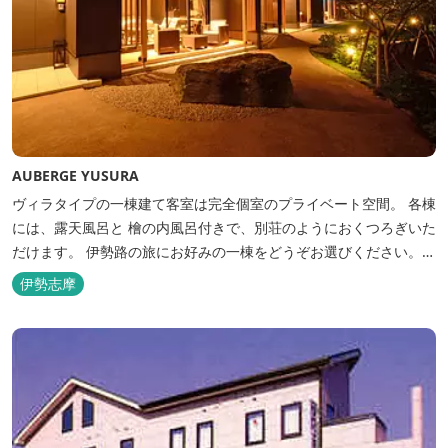
AUBERGE YUSURA
ヴィラタイプの一棟建て客室は完全個室のプライベート空間。 各棟
には、露天風呂と 檜の内風呂付きで、別荘のようにおくつろぎいた
だけます。 伊勢路の旅にお好みの一棟をどうぞお選びください。
「AUBERGE YUSURA」が大切にしていること それは、小さな宿な
伊勢志摩
らではの「ひと手間」のおもてなし。 「居・食・充」を満たし、皆
様の伊勢路の旅に寄り添う宿となれるよう、心を月してお待ちし
て...