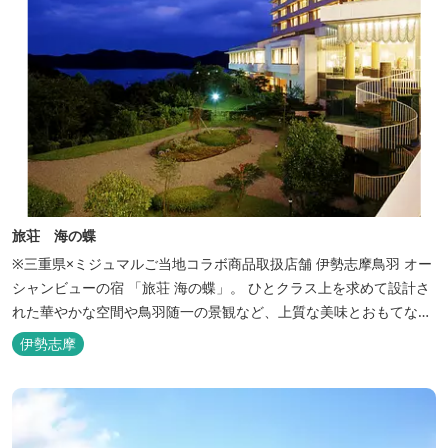
旅荘 海の蝶
※三重県×ミジュマルご当地コラボ商品取扱店舗 伊勢志摩鳥羽 オー
シャンビューの宿 「旅荘 海の蝶」。 ひとクラス上を求めて設計さ
れた華やかな空間や鳥羽随一の景観など、上質な美味とおもてなし
をお約束します。 海の蝶ならではのゆとりの休日をお過ごし下さい
伊勢志摩
ませ。