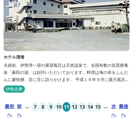
ホテル清海
夫婦岩、伊勢湾一望の展望風呂は天然温泉で、全国有数の良質療養
泉「蘇民の湯」は好評いただいております。料理は海の幸をふんだ
んに豪快膳、目に舌に語りかけます。 平成１６年９月に露天風呂が
オープンしました。
伊勢志摩
最初
前
...
...
次
最後
7
8
9
10
11
12
13
14
15
へ
へ
へ
へ