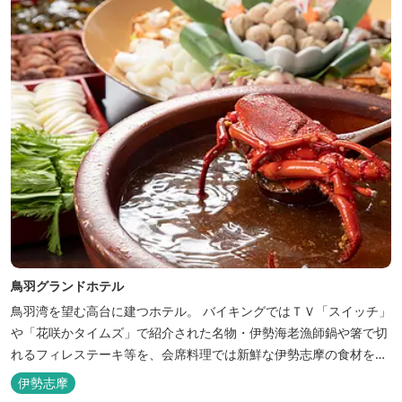
鳥羽グランドホテル
鳥羽湾を望む高台に建つホテル。 バイキングではＴＶ「スイッチ」
や「花咲かタイムズ」で紹介された名物・伊勢海老漁師鍋や箸で切
れるフィレステーキ等を、会席料理では新鮮な伊勢志摩の食材をお
楽しみいただけます。
伊勢志摩