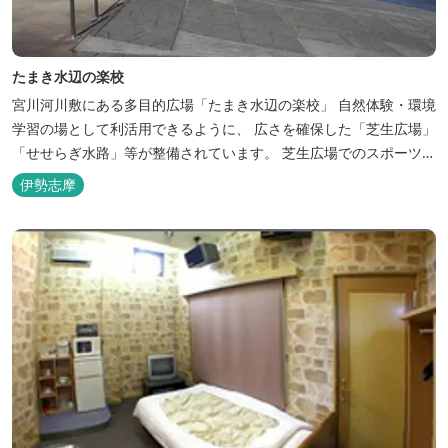
たまき水辺の楽校
宮川河川敷にある多目的広場「たまき水辺の楽校」 自然体験・環境
学習の場として利活用できるように、 広さを確保した「芝生広場」
「せせらぎ水路」等が整備されています。 芝生広場でのスポーツや
バーベキューはもちろん、 車での乗り入れも可能なため、オートキ
伊勢志摩
ャンプなどもお楽しみいただけます！ 火災防止のため、バーベキュ
ー･焚火等をする際は、 直火にならないように焚火台･コンロ等を
使...