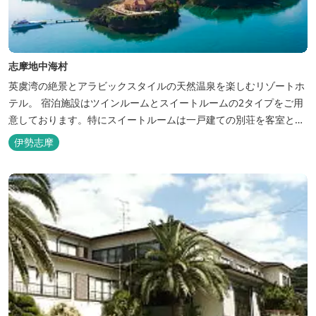
志摩地中海村
英虞湾の絶景とアラビックスタイルの天然温泉を楽しむリゾートホ
テル。 宿泊施設はツインルームとスイートルームの2タイプをご用
意しております。特にスイートルームは一戸建ての別荘を客室とし
てリニューアル♪120平米の驚きの広さとこだわりの調度品が自慢
伊勢志摩
です！ スペイン１ツ星レストランと提携したレストランでのお食事
も楽しみのひとつです。 また、日帰りプランでは、クラフト体験工
房にてモザイクタイル...