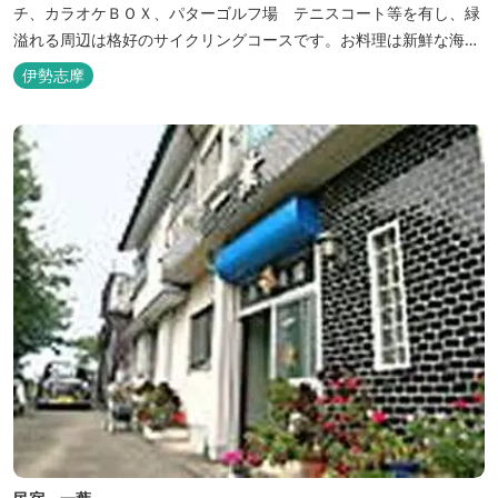
チ、カラオケＢＯＸ、パターゴルフ場 テニスコート等を有し、緑
溢れる周辺は格好のサイクリングコースです。お料理は新鮮な海の
幸をふんだんに使用する荒磯焼、活造会席、伊勢海老残酷鍋会席、
伊勢志摩
松茸料理（秋）等グルメ志向の方に好評です。夏には野外バーベキ
ューも毎晩行ないます。