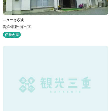
ニューさざ波
海鮮料理の海の宿
伊勢志摩