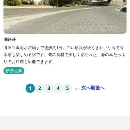
潮路荘
御座白浜海水浴場まで徒歩約1分。白い砂浜が続くきれいな海で海
水浴も楽しめる宿です。旬の食材で美しく彩られた、海の幸たっぷ
りのお料理も堪能できます。
伊勢志摩
...
次へ
最後へ
1
2
3
4
5