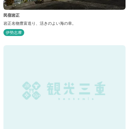
民宿岩正
岩正名物豊富造り、活きのよい海の幸。
伊勢志摩