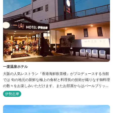
一楽温泉ホテル
大阪の人気レストラン『香港海鮮飲茶楼』がプロデュースする当館
では 旬の地元の新鮮な極上の食材と料理長の技術が織りなす御料理
の数々をお楽しみいただけます。またお部屋からはパールブリッジ
や真珠筏など、美しい景色が一望できます。「美肌の湯」として有
伊勢志摩
名な榊原温泉の運び湯を使用した大浴場も完備。